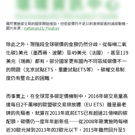
雖然實施碳交易的國家開始增加，但低碳價仍不足以刺激排碳者的減碳動機。
圖片來源：
nattanan23/ Pixabay
除此之外，現階段全球碳價的金額仍然分歧，從每噸二氧
化碳1美元（墨西哥、波蘭）至49美元（法國），甚至119
美元（瑞典）都有，部分國家更有國內不同區域碳價不一
的問題（北京試點ETS、重慶試點ETS等），碳權交易制
度仍有整合上的困難。
而事實上，在全球眾多碳定價機制中，2016年碳交易量高
達每日2千萬噸的歐盟碳交易排放體（EU ETS）雖是最老
牌的先驅者，就算在2013年底前ETS已有超過21億噸的碳
配額，碳價仍一度年年創新低——從2008年剛實施時每噸
近30歐元掉到2013年的3歐元以下，2015年雖然回升至5