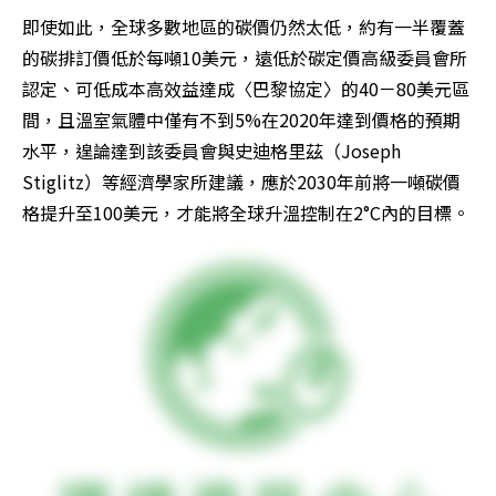
即使如此，全球多數地區的碳價仍然太低，約有一半覆蓋
的碳排訂價低於每噸10美元，遠低於碳定價高級委員會所
認定、可低成本高效益達成〈巴黎協定〉的40－80美元區
間，且溫室氣體中僅有不到5%在2020年達到價格的預期
水平，遑論達到該委員會與史迪格里茲（Joseph 
Stiglitz）等經濟學家所建議，應於2030年前將一噸碳價
格提升至100美元，才能將全球升溫控制在2°C內的目標。