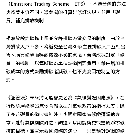
（Emissions Trading Scheme，ETS）。不過台灣的方法
與歐美主流不同，環保署的打算是修訂法規，並用「碳
費」補充排放機制。
相較於設定碳權上限並允許排碳方做交易的制度，由於台
灣排碳大戶不多，為避免全台灣30家主要排碳大戶互相出
售、購買碳權而導致成效不彰的窘境，台灣改採訂定「碳
費」的機制，以每噸碳為單位課徵固定費用，藉由增加排
碳成本的方式鼓勵排碳者減碳，也不失為因地制宜的方
式。
《溫管法》未來將可能會更名為《氣候變遷因應法》，在
行政院層級增設氣候會報以提升氣候政策的指揮力度；除
了完善碳費的徵收機制外，也明定國家氣候變遷調適專
章，進行氣候風險評估、調適，以期能夠更快達成淨零碳
排的目標，並宣示我國減碳的決心——只是預計課徵的碳