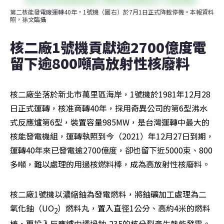
第二核能發電廠運轉40年，1號機（圖右）於7月1日正式降載停機。本報資料
照，孫文臨攝
核二廠1號機貢獻逾2700億度電  
留下逾800噸高放射性核廢料
核二廠坐落於新北市萬里區海岸，1號機於1981年12月28
日正式運轉，核准商轉40年，採用奇異公司的第6型沸水
式反應爐第6型，裝置容量985MW，是台灣運轉中最大的
核能發電機組，運轉執照到今（2021）年12月27日到期，
運轉40年來已發電逾2700億度，卻也留下近5000束、800
多噸，難以處理的用過核燃料棒，成為高放射性核廢料。
核二廠1號機以濃縮鈾為發電燃料，將鈾礦加工處理為二
氧化鈾（UO
）燃料丸，置入直徑1公分、高約4米的燃料
2
棒，再投入反應爐中透過鈾-235的核分裂產生熱能發電。