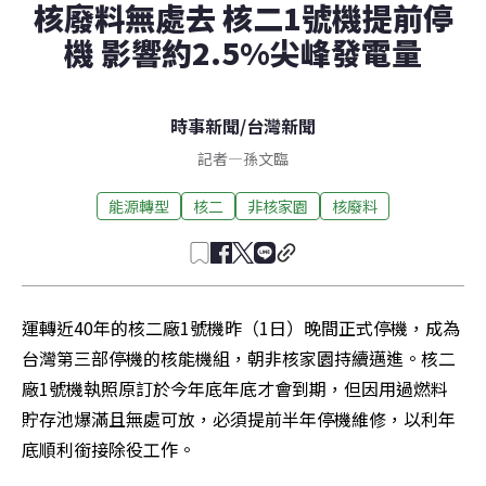
核廢料無處去 核二1號機提前停
機 影響約2.5%尖峰發電量
時事新聞
/
台灣新聞
記者
—
孫文臨
能源轉型
核二
非核家園
核廢料
運轉近40年的核二廠1號機昨（1日）晚間正式停機，成為
台灣第三部停機的核能機組，朝非核家園持續邁進。核二
廠1號機執照原訂於今年底年底才會到期，但因用過燃料
貯存池爆滿且無處可放，必須提前半年停機維修，以利年
底順利銜接除役工作。