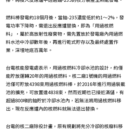
燃料棒發電約18個月後，當鈾-235濃度低於約1～2%，發
電功率下降時，需退出反應爐替換，即為「用過核燃
料」，屬於高放射性廢棄物，需先置放於發電廠內用過燃
料水池中冷卻數年後，再進行乾式貯存以及最終處置作
業，深埋地底百萬年。
台電核能發電處表示，用過核燃料冷卻水池的設計，約僅
能貯放運轉20年的用過核燃料。核二廠1號機的用過燃料
池僅可貯放4398束用過核燃料棒，於2016年進行用過裝載
池的擴充，可放置達4838束，然而近期也已接近滿儲，有
超過800噸的鈾貯於冷卻水池內，若無法將用過核燃料移
出，現在反應爐內的核燃料就無法退出替換。
台電的核二廠除役計畫，原有規劃將充分冷卻的核廢料移