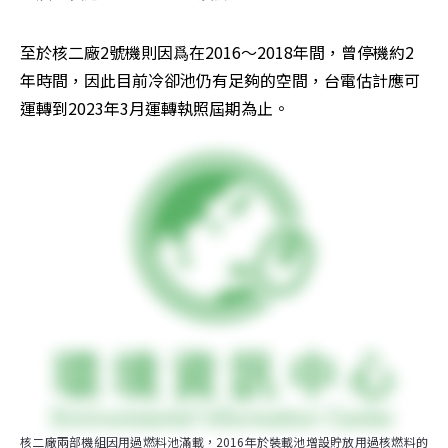
至於核二廠2號機則因爲在2016～2018年間，曾停機約2
年時間，因此目前冷卻池仍有足夠的空間，台電估計應可
運轉到2023年3月運轉執照屆期為止。
核二廠兩部機組因用過燃料池滿載，2016年於裝載池增設貯放用過核燃料的