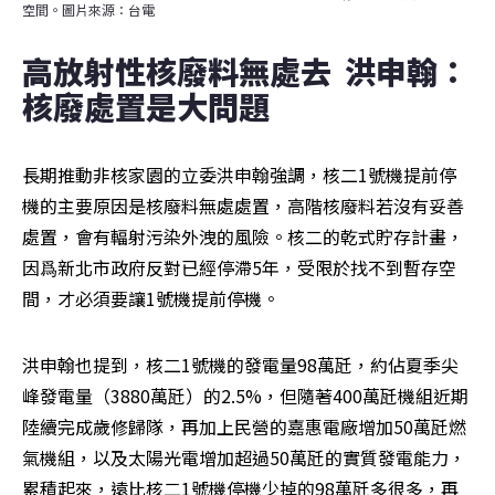
空間。圖片來源：台電
高放射性核廢料無處去  洪申翰：
核廢處置是大問題
長期推動非核家園的立委洪申翰強調，核二1號機提前停
機的主要原因是核廢料無處處置，高階核廢料若沒有妥善
處置，會有輻射污染外洩的風險。核二的乾式貯存計畫，
因爲新北市政府反對已經停滯5年，受限於找不到暫存空
間，才必須要讓1號機提前停機。
洪申翰也提到，核二1號機的發電量98萬瓩，約佔夏季尖
峰發電量（3880萬瓩）的2.5%，但隨著400萬瓩機組近期
陸續完成歲修歸隊，再加上民營的嘉惠電廠增加50萬瓩燃
氣機組，以及太陽光電增加超過50萬瓩的實質發電能力，
累積起來，遠比核二1號機停機少掉的98萬瓩多很多，再