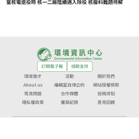
當核電退役時 核一二廠陸續邁入除役 核廢料難題待解
訂閱電子報
捐款支持
環境徵才
活動
關於我們
About us
編輯室自律公約
網站授權條款
常見問題
合作媒體
投稿須知
隱私權政策
獲獎紀錄
意見回饋
© Copyright 2026 環境資訊中心 版權所有
公益勸募字號：
衛部救字第1141364365號
服務信箱：
service@tnf.org.tw