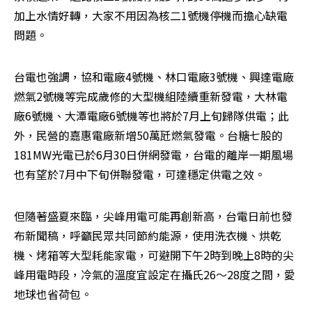
加上水情好轉，大家不用因為核二1號機停機而擔心缺電
問題。
台電也強調，協和電廠4號機、林口電廠3號機、興達電廠
燃氣2號機等完成歲修的大型機組陸續重新發電，大林電
廠6號機、大潭電廠6號機等也將於7月上旬歸隊供電；此
外，民營的嘉惠電廠新增50萬瓩燃氣發電。台糖七股的
181MW光電已於6月30日併網發電，台電的離岸一期風場
也有望於7月中下旬併聯發電，可達穩定供電之效。
但隨著盛夏來臨，尖峰用電可能再創新高，台電日前也發
布新聞稿，呼籲民眾共同節約能源，使用洗衣機、烘乾
機、烤箱等大型耗能家電，可避開下午2時到晚上8時的尖
峰用電時段，冷氣的溫度宜設定在攝氏26～28度之間，愛
地球也省荷包。