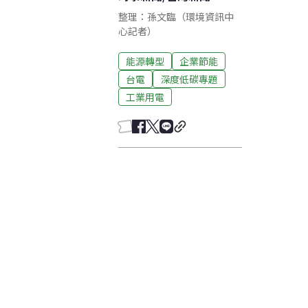
整理：孫文臨（環境資訊中
心記者）
能源轉型
企業節能
台電
深度低碳專題
工業用電