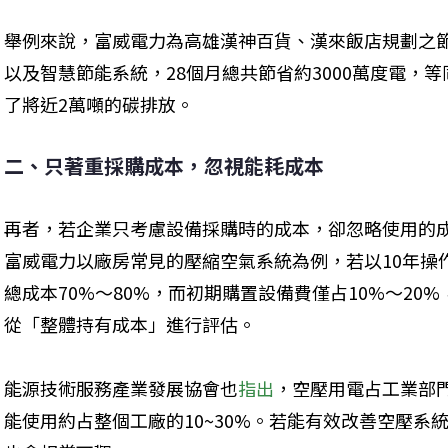
舉例來說，富威電力為高雄漢神百貨、漢來飯店規劃之節
以及智慧節能系統，28個月總共節省約3000萬度電，等
了將近2萬噸的碳排放。
二、只著重採購成本，忽視能耗成本
再者，若企業只考慮設備採購時的成本，卻忽略使用的
富威電力以廠房常見的壓縮空氣系統為例，若以10年操
總成本70%～80%，而初期購置設備費僅占10%～20
從「整體持有成本」進行評估。
能源技術服務產業發展協會也
指出
，空壓用電占工業部門
能使用約占整個工廠的10~30%。若能有效改善空壓系