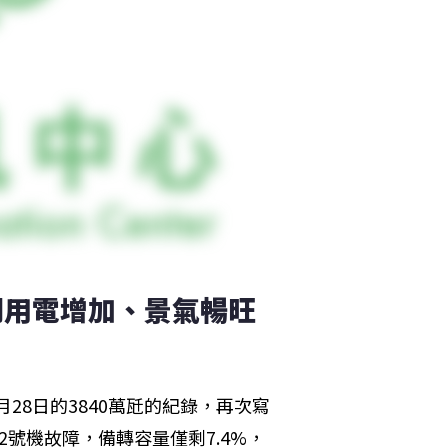
調用電增加、景氣暢旺
5月28日的3840萬瓩的紀錄，再次寫
號機故障，備轉容量僅剩7.4%，