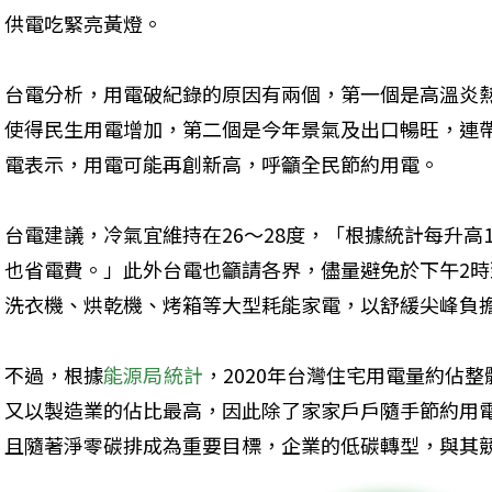
供電吃緊亮黃燈。
台電分析，用電破紀錄的原因有兩個，第一個是高溫炎
使得民生用電增加，第二個是今年景氣及出口暢旺，連
電表示，用電可能再創新高，呼籲全民節約用電。

台電建議，冷氣宜維持在26～28度，「根據統計每升高
也省電費。」此外台電也籲請各界，儘量避免於下午2時
洗衣機、烘乾機、烤箱等大型耗能家電，以舒緩尖峰負
不過，根據
能源局統計
，2020年台灣住宅用電量約佔整
又以製造業的佔比最高，因此除了家家戶戶隨手節約用
且隨著淨零碳排成為重要目標，企業的低碳轉型，與其