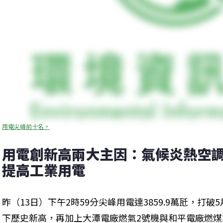
用電尖峰前十名。
用電創新高兩大主因：氣候炎熱空
提高工業用電
昨（13日）下午2時59分尖峰用電達3859.9萬瓩，打破
下歷史新高，再加上大潭電廠燃氣2號機與和平電廠燃煤2