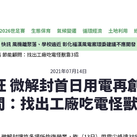
2026世足賽
生態保育
氣候變遷
循環經濟
土地利用
快訊
風機離聚落、學校過近 彰化福漢風電案環委建議不應開發
2021年07月14日
旺 微解封首日用電再創
問：找出工廠吃電怪獸
微解封讓許多場所恢復營業，昨（13日）用電尖峰達385