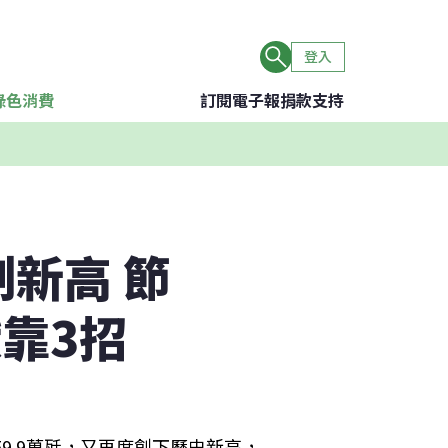
登入
綠色消費
訂閱電子報
捐款支持
新高 節
靠3招
9.9萬瓩，又再度創下歷史新高，