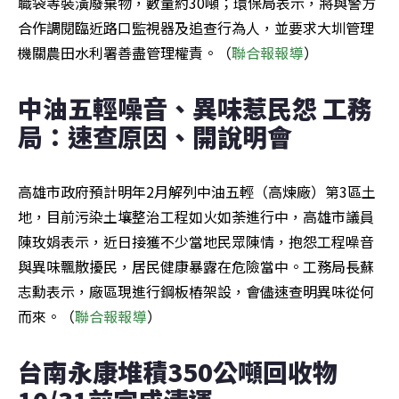
職袋等裝潢廢棄物，數量約30噸；環保局表示，將與警方
合作調閱臨近路口監視器及追查行為人，並要求大圳管理
機關農田水利署善盡管理權責。（
聯合報報導
）
中油五輕噪音、異味惹民怨 工務
局：速查原因、開說明會
高雄市政府預計明年2月解列中油五輕（高煉廠）第3區土
地，目前污染土壤整治工程如火如荼進行中，高雄市議員
陳玫娟表示，近日接獲不少當地民眾陳情，抱怨工程噪音
與異味飄散擾民，居民健康暴露在危險當中。工務局長蘇
志勳表示，廠區現進行鋼板樁架設，會儘速查明異味從何
而來。（
聯合報報導
）
台南永康堆積350公噸回收物 