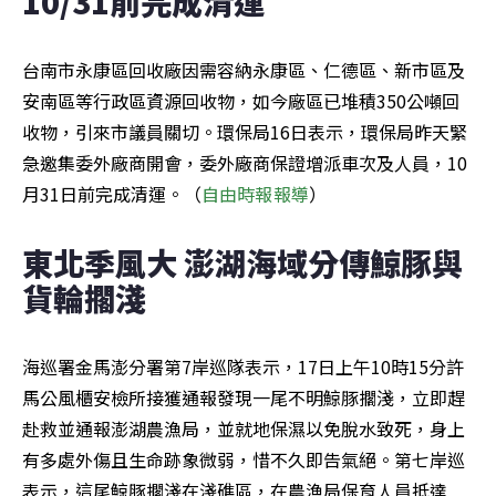
10/31前完成清運
台南市永康區回收廠因需容納永康區、仁德區、新市區及
安南區等行政區資源回收物，如今廠區已堆積350公噸回
收物，引來市議員關切。環保局16日表示，環保局昨天緊
急邀集委外廠商開會，委外廠商保證增派車次及人員，10
月31日前完成清運。（
自由時報報導
）
東北季風大 澎湖海域分傳鯨豚與
貨輪擱淺
海巡署金馬澎分署第7岸巡隊表示，17日上午10時15分許
馬公風櫃安檢所接獲通報發現一尾不明鯨豚擱淺，立即趕
赴救並通報澎湖農漁局，並就地保濕以免脫水致死，身上
有多處外傷且生命跡象微弱，惜不久即告氣絕。第七岸巡
表示，這尾鯨豚擱淺在淺礁區，在農漁局保育人員抵達