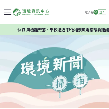
電子報
登入
快訊
風機離聚落、學校過近 彰化福漢風電案環委建議不應開