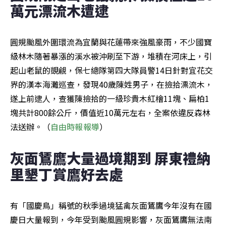
萬元漂流木遭逮
圓規颱風外圍環流為宜蘭與花蓮帶來強風豪雨，不少國寶
級林木隨著暴漲的溪水被沖刷至下游，堆積在河床上，引
起山老鼠的覬覦，保七總隊第四大隊員警14日針對宜花交
界的漢本海灘巡查，發現40歲陳姓男子，在撿拾漂流木，
遂上前逮人，查獲陳撿拾的一級珍貴木紅檜11塊、扁柏1
塊共計800餘公斤，價值近10萬元左右，全案依違反森林
法送辦。（
自由時報報導
）
灰面鵟鷹大量過境期到 屏東禮納
里墾丁賞鷹好去處
有「國慶鳥」稱號的秋季過境猛禽灰面鵟鷹今年沒有在國
慶日大量報到，今年受到颱風圓規影響，灰面鵟鷹無法南