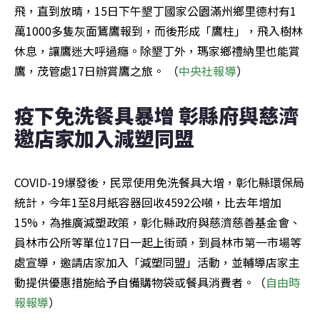
飛，直到放晴，15日下午墾丁國家公園滿州鄉里德村有1
萬1000多隻灰面鵟鷹報到，而後形成「鷹柱」，飛入樹林
休息，讓鷹迷大呼過癮。除墾丁外，瑪家鄉禮納里也能賞
鷹，茂管處17日辦賞鷹之旅。 （
中央社報導
）
疫下免洗餐具暴增 彰縣府與慈濟
邀店家加入減塑同盟
COVID-19爆發後，民眾使用免洗餐具大增，彰化縣環保局
統計，今年1至8月紙容器回收4592公噸，比去年增加
15%，為推廣減塑政策，彰化縣政府與慈濟慈善基金會、
員林市公所等單位17日一起上街頭，到員林市第一市場等
處宣導，邀請店家加入「減塑同盟」活動，並輔導店家主
動提供優惠措施給予自備購物袋或餐具消費者。（
自由時
報報導
）