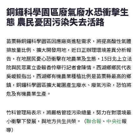
銅鑼科學園區廢氣廢水恐衝擊生
態 農民憂因污染失去活路
苗栗縣銅鑼科學園區因應廠商進駐需求，將提高酸性氣體
排放量比例、擴大開發用地，近日正辦理環境差異分析報
告，在地居民憂心恐衝擊在地農業及生態，15日北上立法
院與民眾黨立委賴香伶舉行記者會陳情。西湖鄉鄉民代表
吳峻毅指出，西湖鄉有機農業種植比例是苗栗縣最高的鄉
鎮，銅鑼科學園區擴大範圍產生廢水、廢氣污染，恐怕將
危及有機農業生產。
竹科管理局表示，將嚴格管控污染總量，努力在對環境最
小衝擊下發展，與地方共生共榮。（
聯合報
、
中央社
報
導）