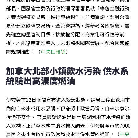
部長、國發會主委及行政院環保署署長就「綠色金融行動
方案與碳權交易所」進行專題報告，並備質詢。針對台灣
是否建立碳權交易所，金管會認為，經參考各國經驗，需
先確立總量管制目標、排放權分配、商業化可行性等前
提，才能循序漸進導入；未來將視國際發展，配合國家整
體規劃推動。（
中央社報導
）
加拿大北部小鎮飲水污染 供水系
統驗出高濃度燃油
伊夸努市12日晚間宣布進入緊急狀態，請居民停止飲用市
內的自來水或用水烹調。伊夸努市政當局說，自來水煮沸
後仍不安全。 官員懷疑燃油是從土壤或因地下水污染而流
入水槽，正淨空水槽中的水擴大調查。伊夸努全市約7000
居民之後也會收到市政當局要求清洗水管的通知。（
中央