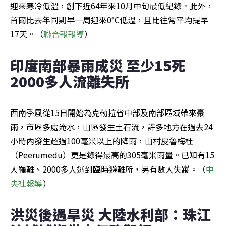
迎來寒冷低溫，創下近64年來10月中旬最低紀錄。此外，
首爾比去年同期早一周迎來0°C低溫，且比往常平均提早
17天。（
聯合報報導
）
印度南部暴雨成災 至少15死
2000多人流離失所
西南季風從15日開始為克勒拉省中部及南部區域帶來豪
雨，市區多處淹水，山區發生土石流，許多地方在過去24
小時內發生超過100毫米以上的降雨，山村皮魯梅杜
（Peerumedu）更是錄得最高的305毫米雨量。已知有15
人罹難、2000多人逃到臨時避難所，另有數人失蹤。（
中
央社報導
）
洪災後遇旱災 大陸水利部：珠江