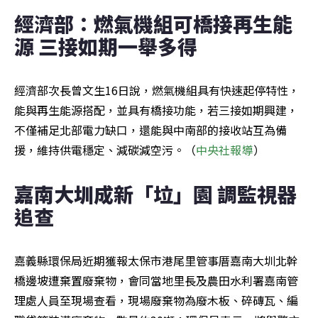
經濟部：燃氣機組可橋接再生能
源 三接如期一舉多得
經濟部次長曾文生16日說，燃氣機組具有快速起停特性，
能與再生能源搭配，並具有橋接功能，若三接如期興建，
不僅補足北部電力缺口，還能與中南部的接收站互為備
援，維持供電穩定、減碳減空污。（
中央社報導
）
嘉南大圳成新「垃」園 調監視器
追查
嘉義縣環保局近期獲報太保市港尾里管事厝嘉南大圳北幹
橋邊坡遭棄置廢棄物，會同當地里長及農田水利署嘉南管
理處人員至現場查看，現場廢棄物為廢木板、碎磚瓦、編