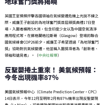
地球奮鬥獎將揭曉
英國王室頻頻抨擊各國領袖在氣候變遷危機上光說不練之
際，威廉王子創設的為地球奮鬥獎首屆頒獎典禮17日登
場，入圍者橫跨5大洲，包含印度少女以及中國空氣清淨
應用程式等。在蘇格蘭格拉斯哥（Glasgow）登場的聯合
國氣候峰會COP26前夕，威廉王子希望透過「為地球奮鬥
獎」協助對抗氣候變遷，他並稱入圍獎項者為「創新者、
領袖和遠見者」。（
中央社報導
）
反聖嬰捲土重來！ 美氣候預報：
今冬出現機率87％
美國氣候預報中心（Climate Prediction Center，CPC）
14日表示，今年12月至明年2月有87％機率出現反聖嬰現
象（La Nina），可能導致美國加州和南美洲嚴重乾旱，美