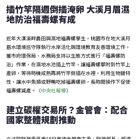
插竹竿隔週倒插淹卵 大溪月眉濕
地防治福壽螺有成
近年大漢溪畔農田與濕地福壽螺孳生，桃園市在地大溪月
眉水環境巡守隊執行水岸活化與環境教育友善環境工作，
獲市府環保局、水務局支持以生態方式進行「福壽螺防
治」作業，在濕地水池插上竹竿，讓福壽螺攀附到竹竿上
產卵，等待時機成熟再將竹竿倒插在水裡，利用生物鏈特
性，讓水中魚類或野鴨吃掉福壽螺卵，長時間操作下促使
福壽螺減產。（
中央社報導
）
建立碳權交易所？金管會：配合
國家整體規劃推動
立法院財政委員會18日邀請金管會主委、財政部長、經濟