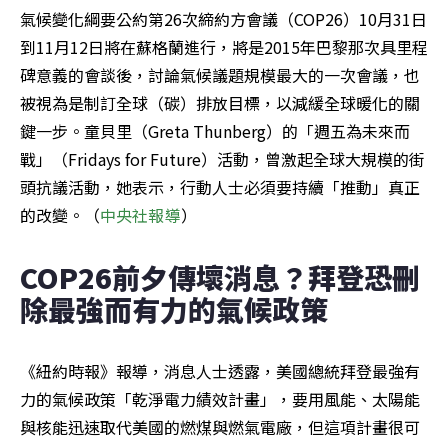
氣候變化綱要公約第26次締約方會議（COP26）10月31日
到11月12日將在蘇格蘭進行，將是2015年巴黎那次具里程
碑意義的會談後，討論氣候議題規模最大的一次會議，也
被視為是制訂全球（碳）排放目標，以減緩全球暖化的關
鍵一步。童貝里（Greta Thunberg）的「週五為未來而
戰」（Fridays for Future）活動，曾激起全球大規模的街
頭抗議活動，她表示，行動人士必須要持續「推動」真正
的改變。（
中央社報導
）
COP26前夕傳壞消息？拜登恐刪
除最強而有力的氣候政策
《紐約時報》報導，消息人士透露，美國總統拜登最強有
力的氣候政策「乾淨電力績效計畫」，要用風能、太陽能
與核能迅速取代美國的燃煤與燃氣電廠，但這項計畫很可