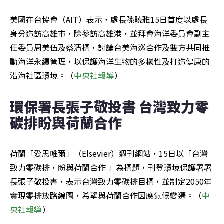
美國在台協會（AIT）表示，處長孫曉雅15日首度以處長
身分造訪高雄市，除參訪高雄港，並拜會海洋委員會副主
任委員周美伍及蔡清標，討論台美海巡合作及雙方共同推
動海洋永續管理，以保護海洋生物的多樣性及打造健康的
沿海社區環境。（
中央社報導
）
環保署長張子敬投書 台灣致力零
碳排盼與荷蘭合作
荷蘭「愛思唯爾」（Elsevier）週刊網站，15日以「台灣
致力零碳排，盼與荷蘭合作 」為標題，刊登環境保護署署
長張子敬投書，表示台灣致力零碳排目標，並制定2050年
實現零排放路線圖，希望與荷蘭合作因應氣候變遷。（
中
央社報導
）