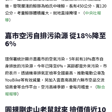
後，發現擱淺的鯨豚為柏氏中喙鯨，長有450公分、寬120
公分，考量鯨豚體積龐大，就地直接掩埋。（
中央社報
導
）
嘉市空污自排污染源 從18%降至
6%
環保署統計顯示嘉義市的空氣污染，5年前有18%嘉市自
身排放的污染源，今年已降至6%，其餘都是外來污染，市
府表示，透過機車排氣定檢率全國最高、推動電動公車及
YouBike等有效減量，另加入雲嘉南高屏六縣市空品交流
協商會等合作平台，空污高峰季節，會每月稽查。（
聯合
報報導
）
圓規剛走山老鼠就來 撿價值近10