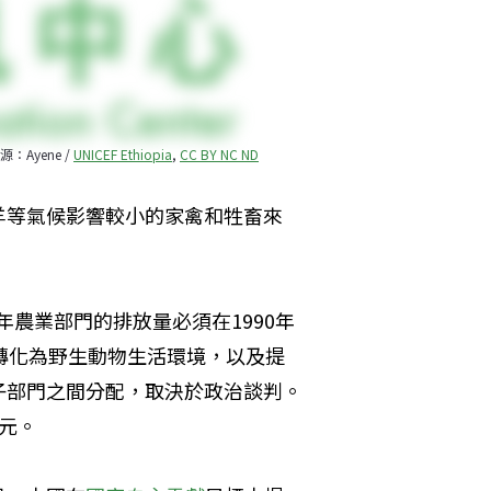
yene / 
UNICEF Ethiopia
, 
CC BY NC ND
羊等氣候影響較小的家禽和牲畜來
0年農業部門的排放量必須在1990年
田轉化為野生動物生活環境，以及提
部門之間分配，取決於政治談判。 
元。