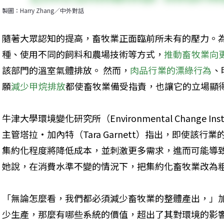
製圖：Harry Zhang／中外對話
隨著大眾認知的提高，畜牧業正面臨前所未有的壓力。
種、使用不同的飼料和農場技術等方式，
推動畜牧業向
該部門的溫室氣體排放。 然而，
肉品行業的漂綠行為
、
願
減少甲烷排放
都使畜牧業備受指責，也讓它的立場顯
牛津大學環境變化研究所（Environmental Change I
主管塔拉·加內特（Tara Garnett）指出，即使該
集約化程度將降低成本，並刺激更多需求，進而可能導致
她說，在消費水準不變的情況下，把集約化畜牧業改為
「無論怎麼看，我們都必須減少畜牧業的整體產出，」
少生產，那麼有哪些系統的價值，超出了其對環境的影響