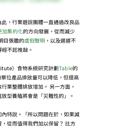
為此，行業遊說團體一直通過改良品
更加集約化
的方向發展，從而減少
明目張膽的
虛假聲明
，以及遲遲不
得經不起推敲。
nstitute）食物系統研究計劃
Table
的
行業的單位產品排放量可以降低，但提高
行業整體排放增加。 另一方面，
粗放型養殖將會是「災難性的」。
加內特說。「所以問題在於，如果減
，從而值得我們加以保留？ 比方