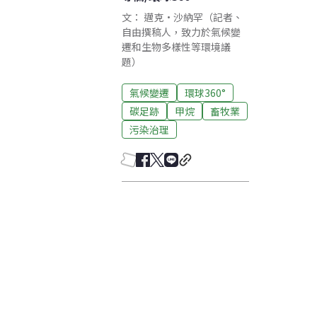
文： 邁克·沙納罕（記者、
自由撰稿人，致力於氣候變
遷和生物多樣性等環境議
題）
氣候變遷
環球360°
碳足跡
甲烷
畜牧業
污染治理