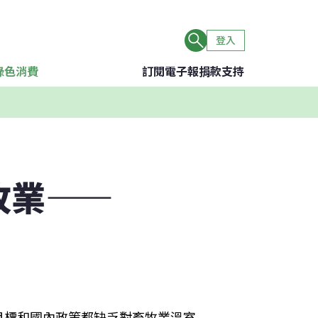
登入
綠色消費
訂閱電子報
捐款支持
牧業——
目標和國內政策都缺乏對畜牧業溫室