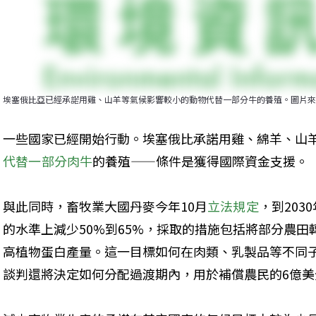
埃塞俄比亞已經承諾用雞、山羊等氣候影響較小的動物代替一部分牛的養殖。圖片來源：A
一些國家已經開始行動。埃塞俄比承諾用雞、綿羊、山
代替一部分肉牛
的養殖——條件是獲得國際資金支援。
與此同時，畜牧業大國丹麥今年10月
立法規定
，到203
的水準上減少50%到65%，採取的措施包括將部分農
高植物蛋白產量。這一目標如何在肉類、乳製品等不同子
談判還將決定如何分配過渡期內，用於補償農民的6億美