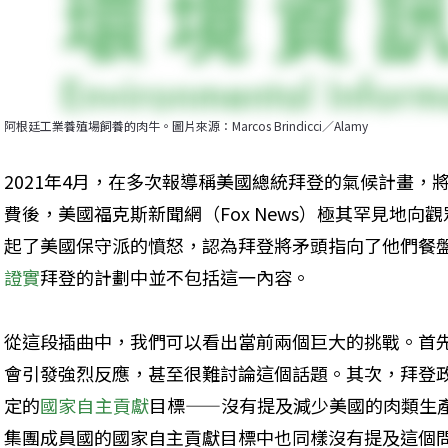
阿根廷工業養殖場飼養的肉牛。圖片來源：Marcos Brindicci／Alamy
2021年4月，在多次報導稱美國總統拜登的氣候計畫，
費後，美國福克斯新聞網（Fox News）極其罕見地
起了美國保守派的憤怒，認為拜登將矛頭指向了他們餐
證實
拜登的計劃中並不包括這一內容。
從這段插曲中，我們可以看出當前兩個巨大的挑戰。首
會引發強烈反應，甚至很難討論這個話題。其次，拜登
定的
國家自主貢獻
目標——沒有提及減少美國的肉類生產
集團成員國的國家自主貢獻目標中也同樣沒有提及這個