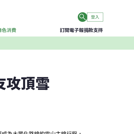
登入
綠色消費
訂閱電子報
捐款支持
友攻頂雪
經成為大眾化路線的雪山主線行程，