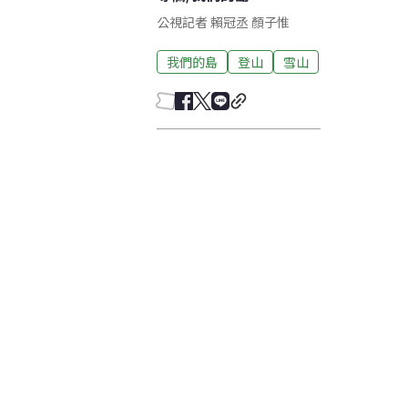
公視記者 賴冠丞 顏子惟
我們的島
登山
雪山