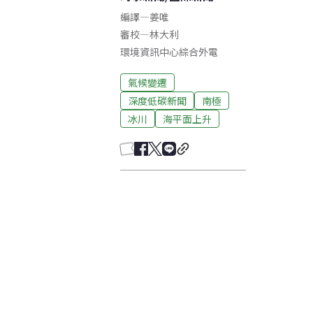
編譯
—
姜唯
審校
—
林大利
環境資訊中心綜合外電
氣候變遷
深度低碳新聞
南極
冰川
海平面上升