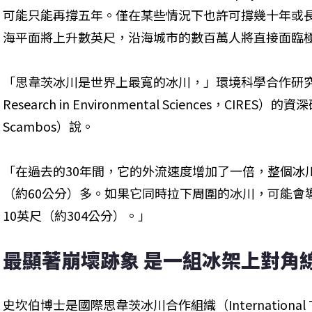
可能只能再撐五年。僅在某些情況下也許可撐幾十年或
海平面將上升數英尺，沿海城市的數百萬人將直接面臨
「思韋茨冰川是世界上最寬的冰川，」環境科學合作研究所（Cooper
Research in Environmental Sciences，CIRE
Scambos）說。
「在過去的30年間，它的外流速度增加了一倍，整個冰
（約60公分）多。如果它同時拉下周圍的冰川，可能會
10英尺（約304公分）。」
最顯著崩壞跡象 是一組冰架上對角
史坎伯博士是國際思韋茨冰川合作組織（International Thwaite