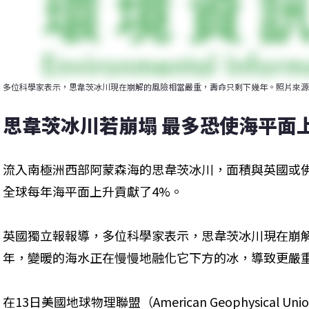
多位科學家表示，思韋茨冰川現在崩解的風險相當嚴重，壽命只剩下幾年。照片來源：NASA / J
思韋茨冰川若崩塌 最多恐使海平面
流入南極洲西部阿蒙森海的思韋茨冰川，面積與英國或
全球每年海平面上升貢獻了4%。
英國獨立報報導，多位科學家表示，思韋茨冰川現在崩
年，變暖的海水正在慢慢地融化它下方的冰，導致更嚴
在13日美國地球物理聯盟（American Geophysical