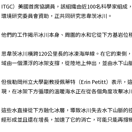
ITGC）美國首席協調員，該組織由近100名科學家組
環境研究委員會資助，正共同研究思韋茨冰川。
他們的工作揭示冰川本身、周圍的水和它從下方基岩位
思韋茨冰川橫跨120公里長的冰凍海岸線。在它的東側
域由一個漂浮的冰架支撐，從陸地上伸出，並由水下山
但俄勒岡州立大學副教授佩蒂特（Erin Petitt）表
現，在冰架下方循環的溫暖海水正在從各個角度攻擊冰
這些水直接從下方融化冰層，導致冰川失去水下山脈的
經形成並且還在增長，加速了它的消亡，可能只能再撐