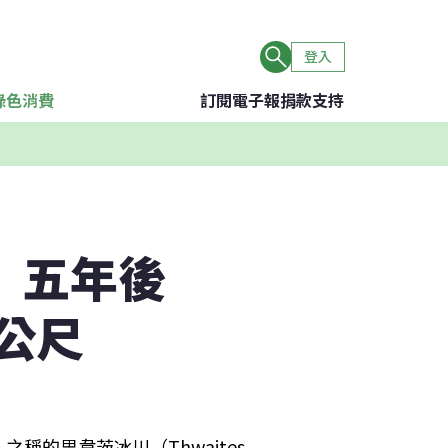
登入
綠色消費
訂閱電子報
捐款支持
」五年後
公尺
的思韋茨冰川（Thwaites 