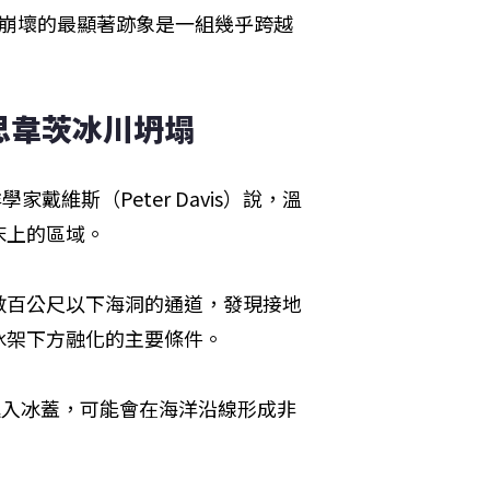
崩壞的最顯著跡象是一組幾乎跨越
思韋茨冰川坍塌
海洋學家戴維斯（Peter Davis）說，溫
床上的區域。
數百公尺以下海洞的通道，發現接地
冰架下方融化的主要條件。
進入冰蓋，可能會在海洋沿線形成非