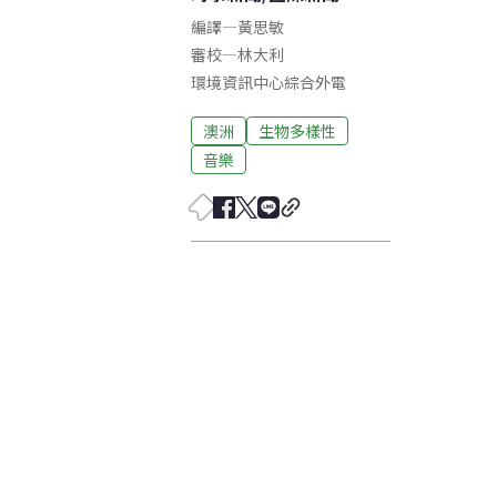
編譯
—
黃思敏
審校
—
林大利
環境資訊中心綜合外電
澳洲
生物多樣性
音樂