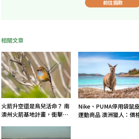
前往捐款
相關文章
火箭升空還是鳥兒活命？ 南
Nike、PUMA停用袋鼠
澳州火箭基地計畫，衝擊瀕
運動商品 澳洲獵人：價
危物種生存
跌將導致更多袋鼠被射