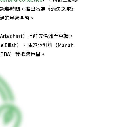
0年的錄製時間，推出名為《消失之歌》
滅絕的鳥類叫聲。
ria chart）上前五名熱門專輯，
 Eilish）、瑪麗亞凱莉（Mariah 
（ABBA）等歌壇巨星。