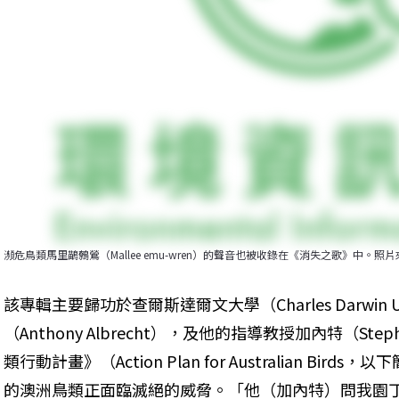
瀕危鳥類馬里鶓鷯鶯（Mallee emu-wren）的聲音也被收錄在《消失之歌》中。照片來源：Ro
該專輯主要歸功於查爾斯達爾文大學（Charles Darwin 
（Anthony Albrecht），及他的指導教授加內特（Ste
類行動計畫》（Action Plan for Australian Bi
的澳洲鳥類正面臨滅絕的威脅。「他（加內特）問我園