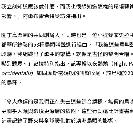
我立刻知道應該做什麼，而我也很想知道這樣的環境藝
影響。」阿爾布雷希特受訪時指出。
園丁鳥樂團的共同創辦人，同時也是一位小提琴家史拉特利（Si
都華所錄製的53種鳥類叫聲進行編曲，「我被這些鳥叫
聆聽，我組織出了歌曲的架構，就像是古怪的黎明合唱
嚇到聽眾。」史拉特利指出，該專輯以夜鸚鵡（Night Pa
occidentalis
）如同摩斯密碼般的叫聲收尾，該鳥種於20
的鳥種。
「令人悲傷的是我們正在失去這些餘音繞樑、無價的鳥
更關乎人類與環境更深層的依附，這些行動遠比計畫書
計畫記錄了野火與全球暖化對於澳洲鳥類的影響。