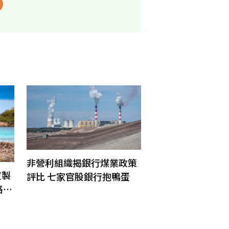
非營利組織揭銀行煤業政策
皮製
評比 七家官股銀行抱鴨蛋
格崩
殺