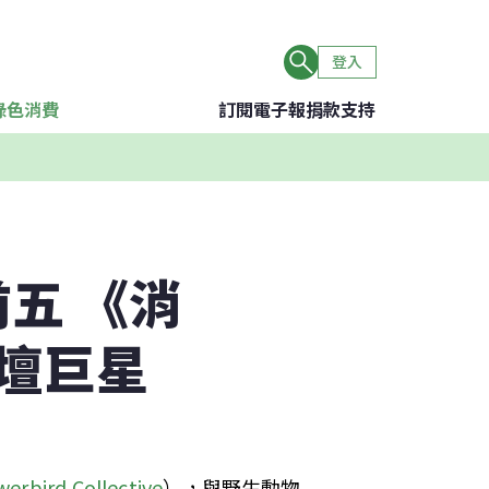
登入
綠色消費
訂閱電子報
捐款支持
五 《消
壇巨星
erbird Collective
），與野生動物