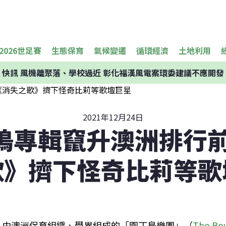
2026世足賽
生態保育
氣候變遷
循環經濟
土地利用
快訊
風機離聚落、學校過近 彰化福漢風電案環委建議不應開發
2021年12月24日
鳴專輯竄升澳洲排行前
歌》擠下怪奇比莉等歌
由澳洲保育組織、學界組成的「園丁鳥樂團」（
The Bow