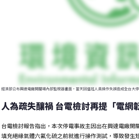
經濟部公布興達電廠開關場內部監視器畫面，當天因值班人員操作失誤造成全台大停
人為疏失釀禍 台電檢討再提「電網
台電檢討報告指出，本次停電事故主因出在興達電廠開
填充絕緣氣體六氟化硫之前就進行操作測試，導致發生