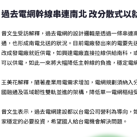
過去電網幹線串連南北 改分散式以
曾文生受訪解釋，過去電網的設計邏輯是透過一條串連南北
通，也形成南電北送的狀況。目前電廠發出來的電要先
改成發電廠就近供電，如興達電廠直接拉線供給南科，
可以供電，如此一來將大幅降低主幹線的負擔，穩定電
王美花解釋，隨著產業用電需求增加，電網規劃須納入
國融通及區域韌性雙軌並進的架構，降低單一電網樞紐
曾文生表示，過去電網建設都以台電公司營利為導向，
家穩定的必要投資，希望國人給台電機會解決問題。