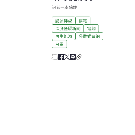
記者
—
李蘇竣
能源轉型
停電
深度低碳新聞
電網
再生能源
分散式電網
台電