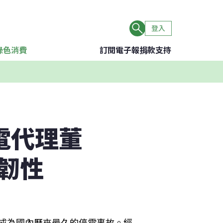
登入
綠色消費
訂閱電子報
捐款支持
電代理董
韌性
時，成為國內歷來最久的停電事故。經