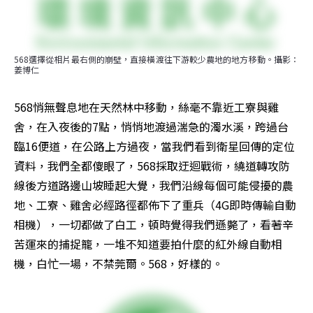
568選擇從相片最右側的崩壁，直接橫渡往下游較少農地的地方移動。攝影：
姜博仁
568悄無聲息地在天然林中移動，絲毫不靠近工寮與雞
舍，在入夜後的7點，悄悄地渡過湍急的濁水溪，跨過台
臨16便道，在公路上方過夜，當我們看到衛星回傳的定位
資料，我們全都傻眼了，568採取迂迴戰術，繞道轉攻防
線後方道路邊山坡睡起大覺，我們沿線每個可能侵擾的農
地、工寮、雞舍必經路徑都佈下了重兵（4G即時傳輸自動
相機），一切都做了白工，頓時覺得我們遜斃了，看著辛
苦運來的捕捉籠，一堆不知道要拍什麼的紅外線自動相
機，白忙一場，不禁莞爾。568，好樣的。