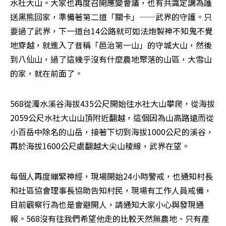
水社大山。大家也再度召開應變會議，也有共識定調為護
送黑熊回家，準備著第二道「關卡」——武界的守護。只
要過了武界，下一道台14公路就可如法炮製神不知鬼不覺
地穿越，就進入了昔稱「邑治第一山」的守城大山，然後
到八仙山，過了這幾乎沒有什麼農地聚落的山區，大雪山
的家，就在前面了。
568從濁水溪谷海拔435公尺開始往水社大山攀爬，從海拔
2059公尺水社大山山頂附近翻越，這個因為山高路遠而從
小百岳中除名的山岳，接著下切到海拔1000公尺的溪谷，
再於海拔1600公尺處翻越大尖山稜線，武界在望。
每個人再度繃緊神經，現場開始24小時警戒，也通知村長
和社區協會理事長協助告知村民，現場有工作人員戒備，
目前觀察行為也是會避開人，請通知大家小心與發現通
報。568沒有往我們希望他走的比較天然無農地、只有產