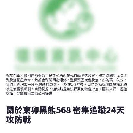
與灰色電池殼相連的螺絲，是新式的內藏式自動脫落裝置，設定時間到或接收
到脫落衛星命令，內部會鬆開固定螺絲，整個頸圈就會脫落。為防萬一失效，
我們另外增加一段棉質連接頸圈，可以在1-3年後，自然逐漸腐壞或被熊爪鉤
壞之後慢慢斷裂，自動脫落，但缺點是無法預測何時會掉落。圖片來源：鍾佳
衡攝；野聲環境生態公司提供
關於東卯黑熊568 密集追蹤24天
攻防戰