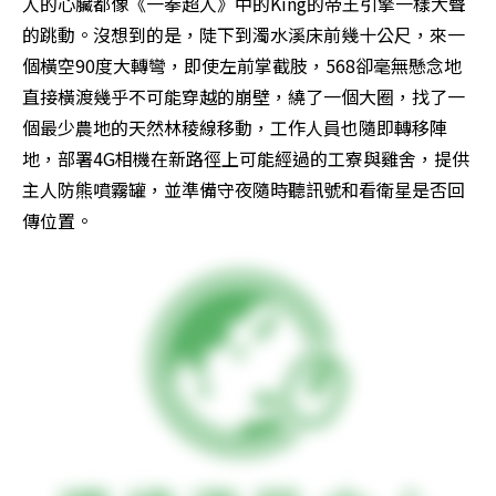
人的心臟都像《一拳超人》中的King的帝王引擎一樣大聲
的跳動。沒想到的是，陡下到濁水溪床前幾十公尺，來一
個橫空90度大轉彎，即使左前掌截肢，568卻毫無懸念地
直接橫渡幾乎不可能穿越的崩壁，繞了一個大圈，找了一
個最少農地的天然林稜線移動，工作人員也隨即轉移陣
地，部署4G相機在新路徑上可能經過的工寮與雞舍，提供
主人防熊噴霧罐，並準備守夜隨時聽訊號和看衛星是否回
傳位置。