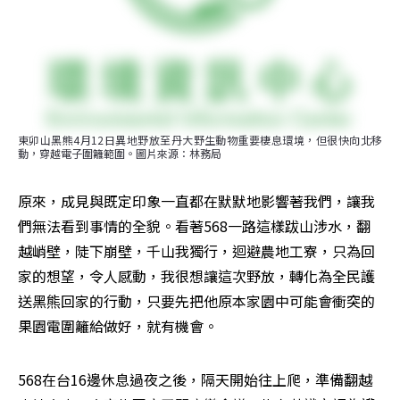
東卯山黑熊4月12日異地野放至丹大野生動物重要棲息環境，但很快向北移
動，穿越電子圍籬範圍。圖片來源：林務局
原來，成見與既定印象一直都在默默地影響著我們，讓我
們無法看到事情的全貌。看著568一路這樣跋山涉水，翻
越峭壁，陡下崩壁，千山我獨行，迴避農地工寮，只為回
家的想望，令人感動，我很想讓這次野放，轉化為全民護
送黑熊回家的行動，只要先把他原本家園中可能會衝突的
果園電圍籬給做好，就有機會。
568在台16邊休息過夜之後，隔天開始往上爬，準備翻越