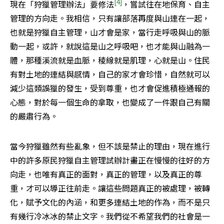
[4]
現在「狩獵管理辦法」要修法
，嘗試往在地保育、自主
管理的方向走。我相信，只有讓部落再度與山連在一起，
也就是狩獵自主管理，山才會是家，當行走呼吸與山的脈
動一起，或許，就說這是山之呼吸吧，也才能與山融為一
體，那種溪流就是血脈，稜線就是肌理，心就是山。住民
有對土地的連結與感情，自己的家才會珍惜，自然就可以
減少這類誤獵的發生，受到尊重，也才會促進積極通報的
心態，對於每一個生命的拿取，也變成了一件跟自己有關
的嚴肅行為。
當今狩獵雖然有些亂象，但不該是禁止的理由，現在進行
中的許多原民狩獵自主管理試辦計畫正在慢慢的往好的方
向走，也唯有真正的面對，真正的管理，以及真正的尊
重，才可以導正往前走。讓這些問題真正的被處理，被轉
化，賦予文化的內涵，和更多連結土地的作為，而不是只
有幾行冷冰冰的禁止文字。我們從不希望我們的社會是一