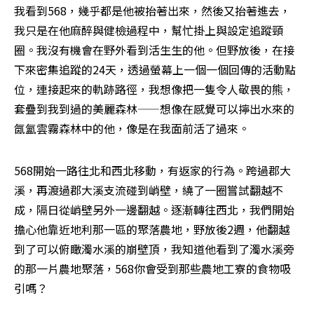
我看到568，幾乎都是他被抬著出來，然後又抬著進去，
我只是在他麻醉與健檢過程中，幫忙掛上與設定追蹤頸
圈。我沒有機會在野外看到活生生的他。但野放後，在接
下來密集追蹤的24天，透過螢幕上一個一個回傳的活動點
位，連接起來的軌跡路徑，我想像把一隻令人敬畏的熊，
套疊到我到過的美麗森林——想像在感覺可以擰出水來的
氤氳雲霧森林中的他，像是在我面前活了過來。
568開始一路往北和西北移動，有返家的行為。跨過郡大
溪，再渡過郡大溪支流碰到峭壁，繞了一圈嘗試翻越不
成，隔日從峭壁另外一邊翻越。逐漸轉往西北，我們開始
擔心他靠近地利那一區的聚落農地，野放後2週，他翻越
到了可以俯瞰濁水溪的崩壁頂，我知道他看到了濁水溪旁
的那一片農地聚落，568你會受到那些農地工寮的食物吸
引嗎？