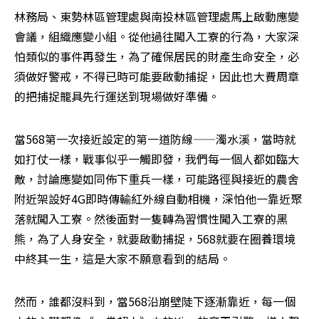
林務局、東勢林區管理處與南投林區管理處馬上啟動應變
會議，組織應變小組。從他過往闖入工寮的行為，大家深
怕類似的事件再發生，為了確保居民的財產生命安全，必
須做好警戒，不得已時可能要啟動捕捉，因此也大費周章
的把捕捉籠具先行運送到現場做好準備。
當568第一次接近設定的第一道防線——濁水溪，當時就
如打仗一樣，戰事似乎一觸即發，我們每一個人都如臨大
敵，討論應變如同佈下重兵一樣，可能路徑與接近的農舍
附近架設好4G即時傳輸紅外線自動相機，深怕他一靠近聚
落就闖入工寮。然後面對一隻轉為習慣性闖入工寮的黑
熊，為了人身安全，就要啟動捕捉，568就要在圈養環境
中終其一生，這是大家不願意看到的結局。
然而，誰都沒料到，當568沿崩壁陡下逐漸靠近，每一個