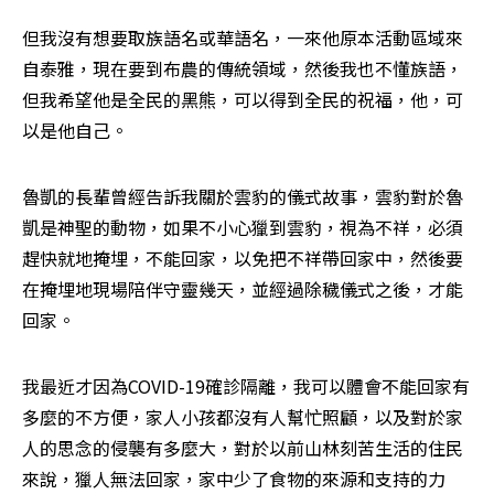
但我沒有想要取族語名或華語名，一來他原本活動區域來
自泰雅，現在要到布農的傳統領域，然後我也不懂族語，
但我希望他是全民的黑熊，可以得到全民的祝福，他，可
以是他自己。
魯凱的長輩曾經告訴我關於雲豹的儀式故事，雲豹對於魯
凱是神聖的動物，如果不小心獵到雲豹，視為不祥，必須
趕快就地掩埋，不能回家，以免把不祥帶回家中，然後要
在掩埋地現場陪伴守靈幾天，並經過除穢儀式之後，才能
回家。
我最近才因為COVID-19確診隔離，我可以體會不能回家有
多麼的不方便，家人小孩都沒有人幫忙照顧，以及對於家
人的思念的侵襲有多麼大，對於以前山林刻苦生活的住民
來說，獵人無法回家，家中少了食物的來源和支持的力