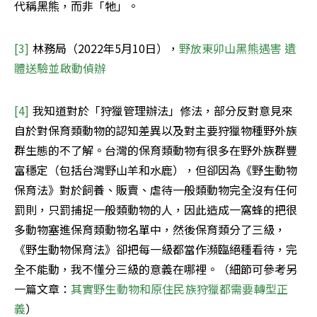
代稱黑熊，而非「牠」。
[3] 
林務局（2022年5月10日），
野放東卯山黑熊遇害 遺
體送驗並啟動偵辦
[4] 
我知道對於「狩獵管理辦法」修法，部分反對意見來
自於對保育類動物的認知差異以及對主要狩獵物種野外族
群生態的不了解。台灣的保育類動物有很多在野外族群豐
富穩定（包括台灣野山羊和水鹿），但卻因為《野生動物
保育法》對於飼養、販賣、虐待一般類動物完全沒有任何
罰則，只罰捕捉一般類動物的人，因此造成一窩蜂的把很
多動物塞進保育類動物名單中，然後保育類分了三級，
《野生動物保育法》卻把每一級都當作瀕臨絕種看待，完
全不能動，我不懂分三級的意義在哪裡。（細節可參考另
一篇文章：
其實野生動物和原住民族狩獵都需要轉型正
義
）