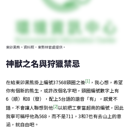
東卯黑熊。資料照，東勢林管處提供。
神獸之名與狩獵禁忌
[1]
在給東卯黑熊掛上編號37568頸圈之後
，我心想，希望
你有個新的熊生，或許改個名字吧，頸圈編號數字上有
6（順）和8（發），配上5台語的諧音「有」，感覺不
[2]
錯，不會讓人聯想到他
以前把工寮當超商的編號，因此
我寧可稱呼他為568，而不是711，3和7也有去山上的意
涵，就自由吧。