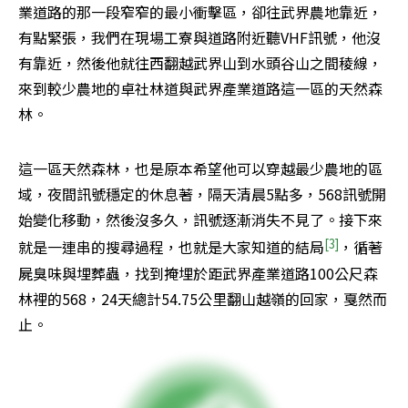
業道路的那一段窄窄的最小衝擊區，卻往武界農地靠近，
有點緊張，我們在現場工寮與道路附近聽VHF訊號，他沒
有靠近，然後他就往西翻越武界山到水頭谷山之間稜線，
來到較少農地的卓社林道與武界產業道路這一區的天然森
林。
這一區天然森林，也是原本希望他可以穿越最少農地的區
域，夜間訊號穩定的休息著，隔天清晨5點多，568訊號開
始變化移動，然後沒多久，訊號逐漸消失不見了。接下來
[3]
就是一連串的搜尋過程，也就是大家知道的結局
，循著
屍臭味與埋葬蟲，找到掩埋於距武界產業道路100公尺森
林裡的568，24天總計54.75公里翻山越嶺的回家，戛然而
止。