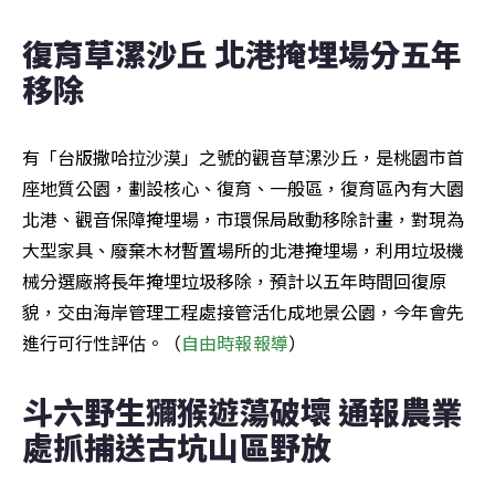
復育草漯沙丘 北港掩埋場分五年
移除
有「台版撒哈拉沙漠」之號的觀音草漯沙丘，是桃園市首
座地質公園，劃設核心、復育、一般區，復育區內有大園
北港、觀音保障掩埋場，市環保局啟動移除計畫，對現為
大型家具、廢棄木材暫置場所的北港掩埋場，利用垃圾機
械分選廠將長年掩埋垃圾移除，預計以五年時間回復原
貌，交由海岸管理工程處接管活化成地景公園，今年會先
進行可行性評估。（
自由時報報導
）
斗六野生獼猴遊蕩破壞 通報農業
處抓捕送古坑山區野放