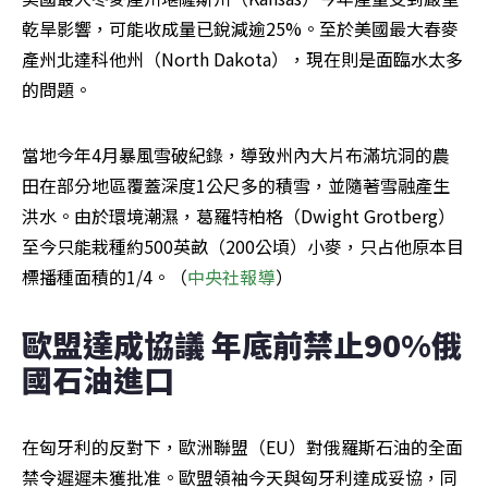
乾旱影響，可能收成量已銳減逾25%。至於美國最大春麥
產州北達科他州（North Dakota），現在則是面臨水太多
的問題。
當地今年4月暴風雪破紀錄，導致州內大片布滿坑洞的農
田在部分地區覆蓋深度1公尺多的積雪，並隨著雪融產生
洪水。由於環境潮濕，葛羅特柏格（Dwight Grotberg）
至今只能栽種約500英畝（200公頃）小麥，只占他原本目
標播種面積的1/4。（
中央社報導
）
歐盟達成協議 年底前禁止90%俄
國石油進口
在匈牙利的反對下，歐洲聯盟（EU）對俄羅斯石油的全面
禁令遲遲未獲批准。歐盟領袖今天與匈牙利達成妥協，同