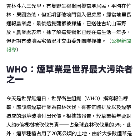
雲林斗六三光里，有隻野生獼猴困擾當地居民，平時在竹
林、果園遊蕩，但近期卻破壞門窗入侵房屋，經當地里長
通報農業處，最後這隻彌猴被抓捕，已送往古坑山區野
放。農業處表示，據了解這隻獼猴已經在這生活一年多，
但近期有破壞民宅情況才交由委外團隊抓捕。（
公視新聞
報導
）
WHO：煙草業是世界最大污染者
之一
今天是世界無煙日，世界衛生組織（WHO）撰寫報告呼
籲，應該讓煙草行業為森林砍伐、有害氣體排放以及煙蒂
造成的環境破壞付出代價。根據該報告，煙草業每年要對
大約6億棵樹被砍伐負責——占全球森林砍伐量的5%。此
外，煙草種植占用了20萬公頃的土地，由於大多數煙草是