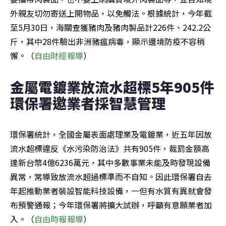
外親友切勿寄送上開物品，以免觸法。根據統計，今年截
至5月30日，海關查獲豬肉及豬肉製品計226件、242.2公
斤，其中28件驗出非洲豬瘟病毒，顯示邊境防疫不容稍
懈。（
自由財經報導
）
金屬電鍍業放流水超標5年905件 
環保署邀業者採智慧管理
環保署統計，全國金屬表面處理業及電鍍業，近五年因放
流水超標違反《水污染防治法》共有905件，裁罰金額高
達新台幣4億6236萬元，其中多數事業未能及時發現設備
異常，常導致放流水超過標準而不自知。因此環保署自去
年起推動業者裝設智能科技設備，一但有水質有異就會發
布預警通報；今年環保署將擴大試辦，呼籲有意願業者加
入。（
自由時報報導
）