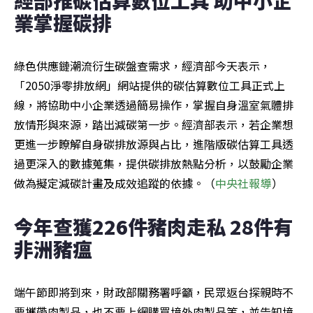
業掌握碳排
綠色供應鏈潮流衍生碳盤查需求，經濟部今天表示，
「2050淨零排放網」網站提供的碳估算數位工具正式上
線，將協助中小企業透過簡易操作，掌握自身溫室氣體排
放情形與來源，踏出減碳第一步。經濟部表示，若企業想
更進一步瞭解自身碳排放源與占比，進階版碳估算工具透
過更深入的數據蒐集，提供碳排放熱點分析，以鼓勵企業
做為擬定減碳計畫及成效追蹤的依據。（
中央社報導
）
今年查獲226件豬肉走私 28件有
非洲豬瘟
端午節即將到來，財政部關務署呼籲，民眾返台探親時不
要攜帶肉製品，也不要上網購買境外肉製品等，並告知境