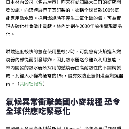
日本林內公司（名古屋市）昨天在愛知縣大口町的研究開
發設施，向媒體展示了其研製的、據稱全球首款100%氫
能家用熱水器。採用燃燒時不產生二氧化碳的氫，可為實
現去碳化社會做出貢獻。林內計劃在2030年前後實現商品
化。
燃燒速度較快的氫在使用量較少時，可能會有火焰進入燃
燒器內部從而引發爆炸，因此熱水器迄今難以利用氫能。
林內開發的熱水器所採用的燃燒器由高耐熱性的不鏽鋼製
成。孔徑大小僅為通常的1%，能有效防止氫倒灌至燃燒器
內。（
共同社報導
）
氣候異常衝擊美國小麥栽種 恐令
全球供應吃緊惡化
美國最大冬麥產州堪薩斯州（Kansas）今年產量受到嚴重