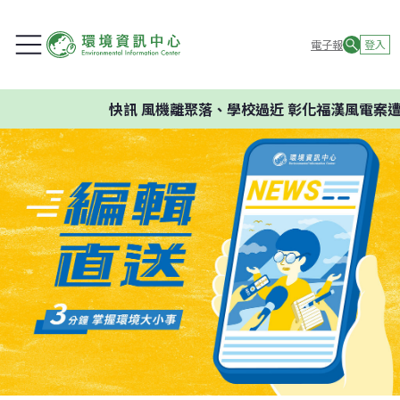
電子報
登入
快訊
風機離聚落、學校過近 彰化福漢風電案遭環