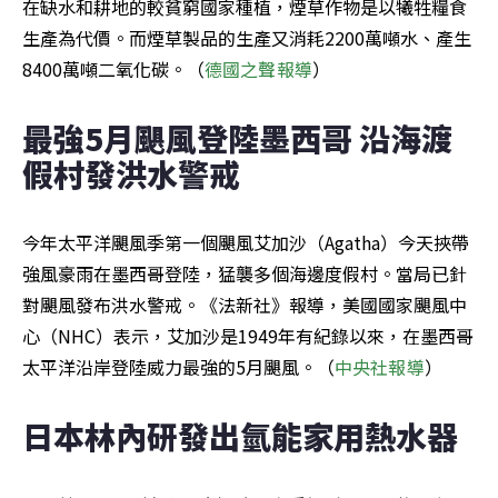
在缺水和耕地的較貧窮國家種植，煙草作物是以犧牲糧食
生產為代價。而煙草製品的生產又消耗2200萬噸水、產生
8400萬噸二氧化碳。（
德國之聲報導
）
最強5月颶風登陸墨西哥 沿海渡
假村發洪水警戒
今年太平洋颶風季第一個颶風艾加沙（Agatha）今天挾帶
強風豪雨在墨西哥登陸，猛襲多個海邊度假村。當局已針
對颶風發布洪水警戒。《法新社》報導，美國國家颶風中
心（NHC）表示，艾加沙是1949年有紀錄以來，在墨西哥
太平洋沿岸登陸威力最強的5月颶風。（
中央社報導
）
日本林內研發出氫能家用熱水器