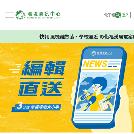
電子報
登入
快訊
風機離聚落、學校過近 彰化福漢風電案環