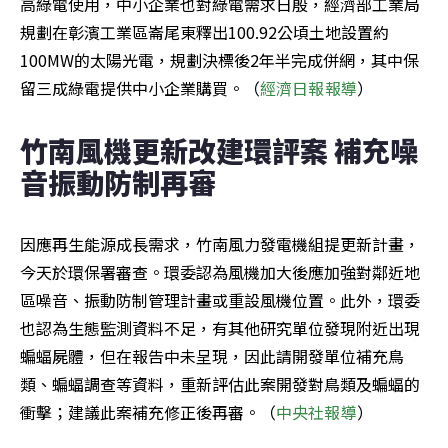
高綠電使用，中小企業也對綠電需求日殷，經濟部工業局
規劃在彰濱工業區崙尾東釋出100.92公頃土地設置約
100MW的太陽光電，規劃決標後2年半完成併網，其中保
留三成綠電提供中小企業購買。（
經濟日報報導
）
竹南風機更新改建環評案 補充噪
音振動防制再審
因應再生能源成長需求，竹南風力發電機組提更新計畫，
今天於環保署審查。環委認為風機加大後應加強對鄰近地
區噪音、振動防制管理計畫或重設風機位置。此外，環委
也認為生態監測資料不足，有其他研究單位發現附近出現
蝙蝠屍體，但在報告中未呈現，因此請開發單位補充鳥
類、蝙蝠調查等資料，重新評估此案開發對鳥類及蝙蝠的
衝擊；建議此案補充修正後再審。（
中央社
報導
）