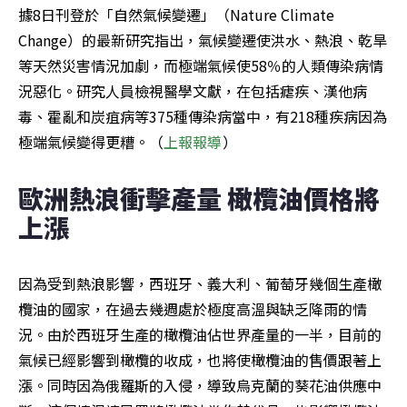
據8日刊登於「自然氣候變遷」（Nature Climate 
Change）的最新研究指出，氣候變遷使洪水、熱浪、乾旱
等天然災害情況加劇，而極端氣候使58％的人類傳染病情
況惡化。研究人員檢視醫學文獻，在包括瘧疾、漢他病
毒、霍亂和炭疽病等375種傳染病當中，有218種疾病因為
極端氣候變得更糟。（
上報報導
）
歐洲熱浪衝擊產量 橄欖油價格將
上漲
因為受到熱浪影響，西班牙、義大利、葡萄牙幾個生產橄
欖油的國家，在過去幾週處於極度高溫與缺乏降雨的情
況。由於西班牙生產的橄欖油佔世界產量的一半，目前的
氣候已經影響到橄欖的收成，也將使橄欖油的售價跟著上
漲。同時因為俄羅斯的入侵，導致烏克蘭的葵花油供應中