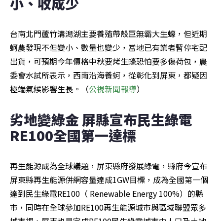
小、收成少
台南北門蘆竹溝潟湖主要養殖帶殼巨無霸大生蠔，但近期
蚵農發現不但變小、數量也變少，當地已有業者暫停宅配
出貨，可預期今年價格中秋要烤生蠔恐怕要多傷荷包，農
委會水試所表示，西南沿海養蚵，從彰化到屏東，都疑因
極端氣候影響生長。（
公視新聞報導
）
劣地變綠金 屏縣宣布民生綠電
RE100全國第一達標
再生能源成為全球議題，屏東縣府發展綠電，縣府今宣布
屏東縣再生能源併網容量達成1GW目標，成為全國第一個
達到民生綠電RE100（ Renewable Energy 100%）的縣
市，同時在全球參加RE100再生能源城市與區域聯盟眾多
城市裡，屏東也是完成RE100民生綠電城市中人口及土地