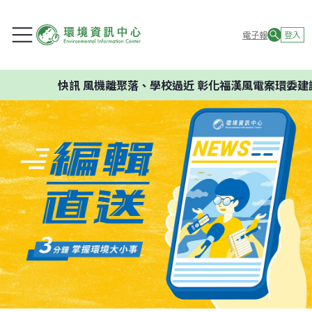
電子報
登入
快訊
風機離聚落、學校過近 彰化福漢風電案環委建議不