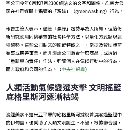
空公司今年6月和7月2300條貼文的文字和圖像，凸顯大公
司在社群媒體上猖獗的「漂綠」（greenwashing）行為。
報告主筆人表示，儘管「漂綠」趨勢早為人所知，但這份
新研究使用同儕審查的社會科學方法，以量化方式顯現這
種趨勢。這些公司貼文的關鍵特徵之一，常提及贊助體育
賽事或慈善事業，而非談論公司販賣什麼商品；或透過
「重新導向責任」作法，強調個人在氣候行動中的行為，
而非政府和公司的作為。（
中央社報導
）
人類活動氣候變遷夾擊 文明搖籃
底格里斯河逐漸枯竭
流經美索不達米亞平原的底格里斯河據說曾澆灌過聖經中
的伊甸園，也幫助了人類文明誕生。不過，根據聯合國，