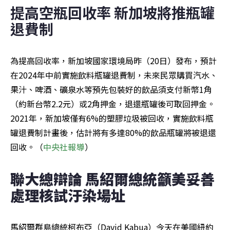
提高空瓶回收率 新加坡將推瓶罐
退費制
為提高回收率，新加坡國家環境局昨（20日）發布，預計
在2024年中前實施飲料瓶罐退費制，未來民眾購買汽水、
果汁、啤酒、礦泉水等預先包裝好的飲品須支付新幣1角
（約新台幣2.2元）或2角押金，退還瓶罐後可取回押金。
2021年，新加坡僅有6%的塑膠垃圾被回收，實施飲料瓶
罐退費制計畫後，估計將有多達80%的飲品瓶罐將被退還
回收。（
中央社報導
）
聯大總辯論 馬紹爾總統籲美妥善
處理核試汙染場址
馬紹爾群島總統柯布亞（David Kabua）今天在美國紐約