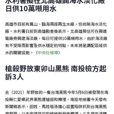
日供10萬噸用水
高雄市目前有鳳山、臨海兩座再生水廠，但尚無海水淡化
廠。水利署日前到高雄勘查後表示，北高雄預估可在興達
電廠旁興建海淡廠，每日可提供10萬噸用水，由於海淡廠
有不受降雨影響及供水穩定的特點，未來將是調配區域供
水的關鍵設施。（
中央社報導
）
槍殺野放東卯山黑熊 南投檢方起
訴3人
去（2021）年野放的一隻台灣黑熊今年5月6日被發現在南
投縣仁愛鄉武界黑熊遭槍殺和掩埋，南投地檢署今天發布
新聞稿表示，田姓、馬姓祖孫擔心設置陷阱抓到台灣黑熊
被發現，以未申請許可的槍枝射殺後掩埋。三名被告涉嫌