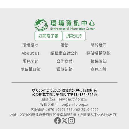
訂閱電子報
捐款支持
環境徵才
活動
關於我們
About us
編輯室自律公約
網站授權條款
常見問題
合作媒體
投稿須知
隱私權政策
獲獎紀錄
意見回饋
© Copyright 2026 環境資訊中心 版權所有
公益勸募字號：
衛部救字第1141364365號
服務信箱：
service@tnf.org.tw
投稿信箱：
infor@e-info.org.tw
客服電話：070-10101-666／02-2910-6000
地址：231023新北市新店區民權路48號3樓（近捷運大坪林站1號出口）