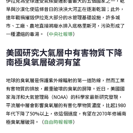
伊拉克為全球遭受氣候變遷影響最大的五個國家之一，乾
旱與沙漠化使這條昔日的泱泱大河正在逐漸乾涸；此外，
連年戰禍摧毀伊拉克大部分的水管理基礎設施，許多城
市、工廠、農地直接將廢水排入底格里斯河，污染形成了
一種濃縮的毒湯。（
中央社報導
）
美國研究大氣層中有害物質下降 
南極臭氧層破洞有望
地球的臭氧層是保護紫外線輻射的第一道防線，然而工業
有害物質的排放，嚴重破壞的臭氧的屏障。近日，美國國
家海洋和大氣管理局（NOAA）的科學家最新研究發現，
平流層中層會影響臭氧層的有害化學物質濃度，比起1980
年代下降了50%以上，依這個速度，有望在2070年修補南
極臭氧層破洞。（
自由時報報導
）