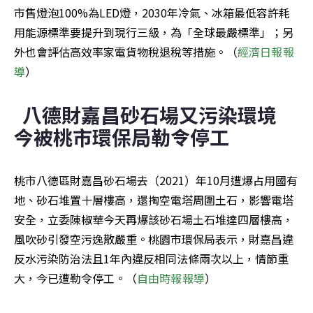
市售燈泡100%為LED燈，2030年冷氣、冰箱最低容許耗
用能源標準要提升到現行三級，為「全球最嚴標準」；另
外也會評估高效率家電貨物稅退稅等措施。（
經濟日報報
導
）
八德財嘉昌砂石場又污染環境 
今被桃市環保局勒令停工
桃市八德區財嘉昌砂石場去（2021）年10月遭爆占用國有
地、砂石堆置十層樓高，還掏空電塔周圍土石，影響電塔
安全，立委陳椒華今天再爆該砂石場土石堆達四層樓高，
風吹砂引發空污逸散嚴重。桃園市環保局表示，財嘉昌違
反水污染防治法且1年內違反相同法條兩次以上，情節重
大，今已遭勒令停工。（
自由時報報導
）