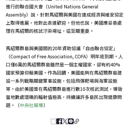
進行的聯合國大會（United Nations General 
Assembly）說，針對馬紹爾與美國在達成經濟與維安協定
上取得進展，他對此表達歡迎。但他也說，美國應妥善處
理在馬紹爾的核試汙染場址，這至關重要。
馬紹爾群島與美國間的20年資助協議「自由聯合協定」
（Compact of Free Association, COFA）明年底到期。人
口僅6萬的馬紹爾群島雖然是一個主權國家，卻有約40%
國家預算仰賴美國。作為回饋，美國能夠在馬紹爾群島建
設一系列戰略關鍵軍事設施，包括飛彈靶場與海軍設施
等。由於美國曾在馬紹爾群島進行數10次核武測試，導致
當地數處環礁的輻射值極高，持續讓許多島民出現健康問
題。（
中央社報導
）