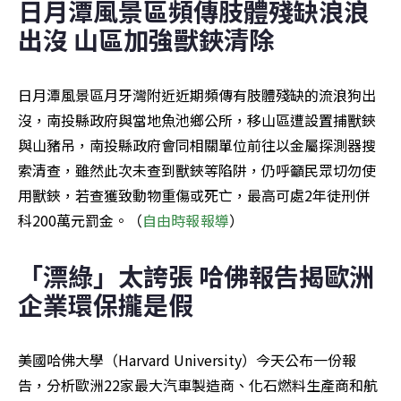
日月潭風景區頻傳肢體殘缺浪浪
出沒 山區加強獸鋏清除
日月潭風景區月牙灣附近近期頻傳有肢體殘缺的流浪狗出
沒，南投縣政府與當地魚池鄉公所，移山區遭設置捕獸鋏
與山豬吊，南投縣政府會同相關單位前往以金屬探測器搜
索清查，雖然此次未查到獸鋏等陷阱，仍呼籲民眾切勿使
用獸鋏，若查獲致動物重傷或死亡，最高可處2年徒刑併
科200萬元罰金。（
自由時報報導
）
「漂綠」太誇張 哈佛報告揭歐洲
企業環保攏是假
美國哈佛大學（Harvard University）今天公布一份報
告，分析歐洲22家最大汽車製造商、化石燃料生產商和航