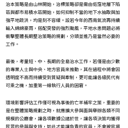
治本策略是由山林開始，治標策略卻是需由低窪地層下陷
區與都市易積水區開始，如何抑制不當的地下水抽取與加
強平地疏洪，均是刻不容緩。設若今年的西南氣流再持續
輸入綿綿豪雨，搭配突發的強烈颱風，平地水患問題必將
衝擊整體長期整治策略的規劃，分頭並進乃是當然必要的
工作。 
最後，考量短、中、長期的全島治水工作，若僅是由少數
的專業人士與中央、地方官員來推動，其在過程中將會因
透明度不高而持續受到質疑與牽制，更可能讓各級民代有
可乘之機，加重第一線執行人員的困窘。
環境影響評估工作僅可視為事後的亡羊補牢之策，重要的
是在整體策略規劃之時，就應擴大參與面與舉辦各類不同
規模的公廳會，讓各項數據公諸於世，讓各項決策均獲得
民眾的參與與支持，如此才能讓負責的官員，不會被官場