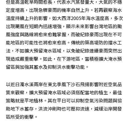
但是高溫乾旱時間愈長，代表水汽蒸發量大，大氣的不穩
定度增高，出現急驟豪雨的機率自然上升。若再觀察海水
溫度持續上升的影響，如大西洋2005年海水溫度高，多次
出現颶風在短期內迅速增強，顯示未來影響台灣地區的颱
風強度與路線將愈來愈難掌握，而破紀錄豪雨出現在不可
能地區的可能性也將愈來愈高。傳統的築高堤防的擋水工
法，不如擴大預留淹水區域，以免破紀錄連續豪雨突然出
現造成嚴重衝擊。如此，在下游地區，當積極擴大淹水預
留區與加強其蓄水及抑制洪水衝擊功能。 
以近日濁水溪兩岸在東北季風下沙石飛揚影響附近空氣品
質來觀察，擴大預留淹水區域必須搭配當地的植生，最佳
策略就是平地植林。其在平日可以抑制空氣污染問題與協
助地下水蓄存，洪流沖刷時也可壓抑流速，減緩沿岸開發
區所受的衝擊。 