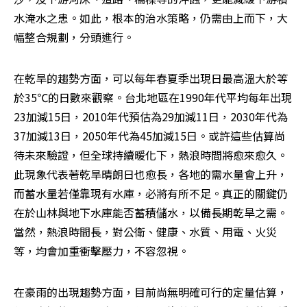
水淹水之患。如此，根本的治水策略，仍需由上而下，大
幅整合規劃，分頭進行。
在乾旱的趨勢方面，可以每年春夏季出現日最高溫大於等
於35℃的日數來觀察。台北地區在1990年代平均每年出現
23加減15日，2010年代預估為29加減11日，2030年代為
37加減13日，2050年代為45加減15日。或許這些估算尚
待未來驗證，但全球持續暖化下，熱浪時間將愈來愈久。
此現象代表著乾旱晴朗日也愈長，各地的需水量會上升，
而蓄水量若僅靠現有水庫，必將有所不足。真正的關鍵仍
在於山林與地下水庫能否蓄積儲水，以備長期乾旱之需。
當然，熱浪時間長，對公衛、健康、水質、用電、火災
等，均會加重衝擊壓力，不容忽視。 
在豪雨的出現趨勢方面，目前尚無明確可行的定量估算，