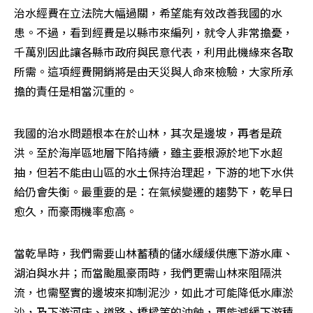
治水經費在立法院大幅過關，希望能有效改善我國的水
患。不過，看到經費是以縣市來編列，就令人非常擔憂，
千萬別因此讓各縣市政府與民意代表，利用此機緣來各取
所需。這項經費開銷將是由天災與人命來檢驗，大家所承
擔的責任是相當沉重的。 
我國的治水問題根本在於山林，其次是邊坡，再者是疏
洪。至於海岸區地層下陷持續，雖主要根源於地下水超
抽，但若不能由山區的水土保持治理起，下游的地下水供
給仍會失衡。最重要的是：在氣候變遷的趨勢下，乾旱日
愈久，而豪雨機率愈高。
當乾旱時，我們需要山林蓄積的儲水緩緩供應下游水庫、
湖泊與水井；而當颱風豪雨時，我們更需山林來阻隔洪
流，也需堅實的邊坡來抑制泥沙，如此才可能降低水庫淤
沙，及下游河床、道路、橋樑等的沖蝕，更能減緩下游積