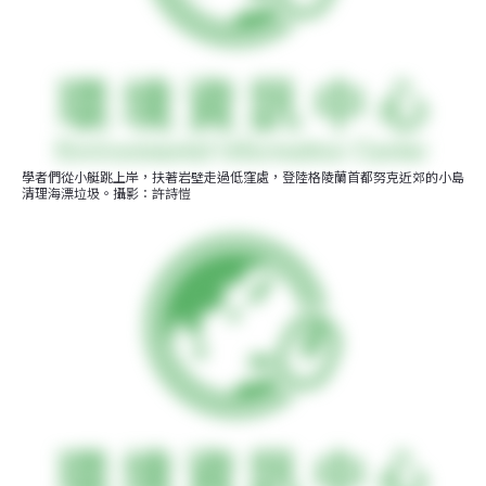
學者們從小艇跳上岸，扶著岩壁走過低窪處，登陸格陵蘭首都努克近郊的小島
清理海漂垃圾。攝影：許詩愷