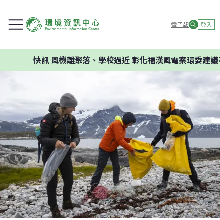
電子報
登入
快訊
風機離聚落、學校過近 彰化福漢風電案環委建議不應開發