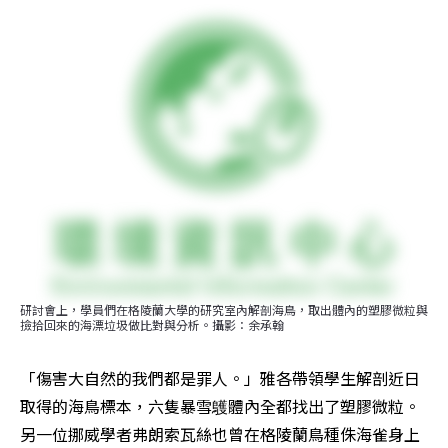
研討會上，學員們在格陵蘭大學的研究室內解剖海鳥，取出體內的塑膠微粒與
撿拾回來的海漂垃圾做比對與分析。攝影：余承翰
「傷害大自然的我們都是罪人。」雅各帶領學生解剖近日
取得的海鳥標本，六隻暴雪鸌體內全都找出了塑膠微粒。
另一位挪威學者弗朗索瓦絲也曾在格陵蘭鳥種侏海雀身上