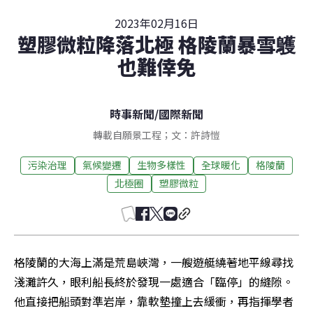
2023年02月16日
塑膠微粒降落北極 格陵蘭暴雪鸌
也難倖免
時事新聞
/
國際新聞
轉載自願景工程；文：許詩愷
污染治理
氣候變遷
生物多樣性
全球暖化
格陵蘭
北極圈
塑膠微粒
格陵蘭的大海上滿是荒島峽灣，一艘遊艇繞著地平線尋找
淺灘許久，眼利船長終於發現一處適合「臨停」的縫隙。
他直接把船頭對準岩岸，靠軟墊撞上去緩衝，再指揮學者