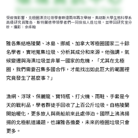
受疫情影響，北極圈漂流垃圾學會睽違兩年再次舉辦，奧胡斯大學生態科學系
高級研究員雅各．斯特蘭德帶領學者們一同撿拾人造垃圾，並帶回研究室分
析。攝影：余承翰
雅各集結格陵蘭、冰島、挪威、加拿大等極圈國家二十餘
名學者，實地蒐集垃圾、分析其成分和來源。他強調，氣
候變遷與海漂垃圾並非單一國家的危機，「尤其在北極
圈，我們需要召集多國合作，才能找出如此巨大的範圍裡
究竟發生了甚麼事？」
漁網、浮球、保麗龍、寶特瓶、打火機、雨鞋、手套是今
天的戰利品，學者群徒手回收了上百公斤垃圾。自格陵蘭
開始暖化，更多旅人與商船前來此處停泊。國際上沸沸揚
揚的北極航道議題，也讓雅各擔憂，未來的極圈垃圾只會
更多。