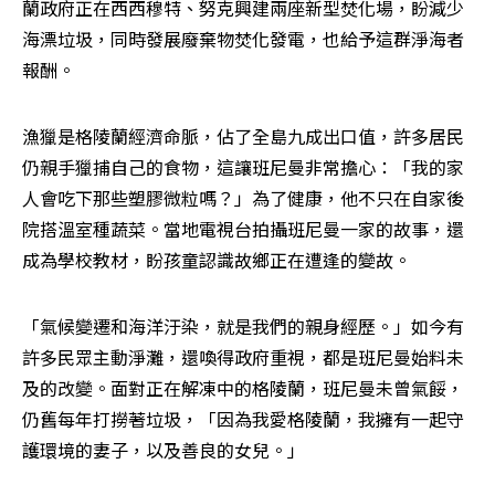
蘭政府正在西西穆特、努克興建兩座新型焚化場，盼減少
海漂垃圾，同時發展廢棄物焚化發電，也給予這群淨海者
報酬。
漁獵是格陵蘭經濟命脈，佔了全島九成出口值，許多居民
仍親手獵捕自己的食物，這讓班尼曼非常擔心：「我的家
人會吃下那些塑膠微粒嗎？」為了健康，他不只在自家後
院搭溫室種蔬菜。當地電視台拍攝班尼曼一家的故事，還
成為學校教材，盼孩童認識故鄉正在遭逢的變故。
「氣候變遷和海洋汙染，就是我們的親身經歷。」如今有
許多民眾主動淨灘，還喚得政府重視，都是班尼曼始料未
及的改變。面對正在解凍中的格陵蘭，班尼曼未曾氣餒，
仍舊每年打撈著垃圾，「因為我愛格陵蘭，我擁有一起守
護環境的妻子，以及善良的女兒。」