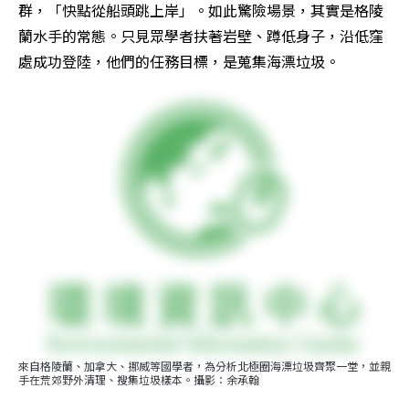
群，「快點從船頭跳上岸」。如此驚險場景，其實是格陵
蘭水手的常態。只見眾學者扶著岩壁、蹲低身子，沿低窪
處成功登陸，他們的任務目標，是蒐集海漂垃圾。
來自格陵蘭、加拿大、挪威等國學者，為分析北極圈海漂垃圾齊聚一堂，並親
手在荒郊野外清理、搜集垃圾樣本。攝影：余承翰