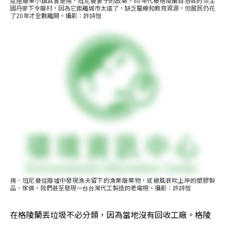
這座廢棄小鎮其實是揚．班尼曼妻子的故鄉。80年代被格陵蘭自治區的宗主
國丹麥下令廢村，因為它距離城市太遠了，缺乏醫療和教育資源，但居民仍花
了20年才全數離開。攝影：許詩愷
揚．班尼曼從廢墟中發現漁夫留下的漁業廢棄物，或被風浪吹上岸的塑膠製
品、傢俱，我們甚至發現一台台灣代工製造的老電視。攝影：許詩愷
在格陵蘭丟垃圾不必分類，因為當地沒有回收工廠。格陵