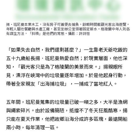
揚・班尼曼本業木工，沒有房子可蓋便去捕魚，餘暇時間載觀光客出海遊覽。
年輕人關在餐廳與水產工廠，甚至坐辦公室領著固定薪水。格陵蘭中年人則各
有謀生方法，「斜槓」是他們的常態。攝影：許詩愷
「如果失去自然，我們還剩甚麼？」一生靠老天爺吃飯的
五十九歲船長揚．班尼曼熱愛自然；於現實層面，他也深
知，「觀光客只是為了格陵蘭的美景而來。」揚親眼所
見，漂浮在峽灣中的垃圾量逐年增加。於是他起身行動，
帶著全家親友「出海捕垃圾」，一捕成了當地紅人。
五年間，班尼曼蒐集的垃圾量已破一噸之多，大半是漁網
與繩索碎片。由於設備簡陋，抵擋不了冬天狂風酷寒，揚
只能在夏天作業，他把故鄉沿海分成許多區塊，最遠開船
兩小時，每年清理一區。