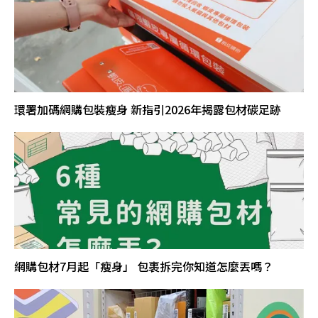
環署加碼網購包裝瘦身 新指引2026年揭露包材碳足跡
網購包材7月起「瘦身」 包裹拆完你知道怎麼丟嗎？