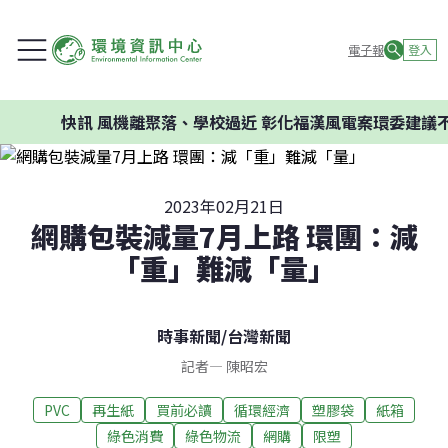
電子報
登入
快訊
風機離聚落、學校過近 彰化福漢風電案環委建議不應開發
2023年02月21日
網購包裝減量7月上路 環團：減
「重」難減「量」
時事新聞
/
台灣新聞
記者
—
陳昭宏
PVC
再生紙
買前必讀
循環經濟
塑膠袋
紙箱
綠色消費
綠色物流
網購
限塑