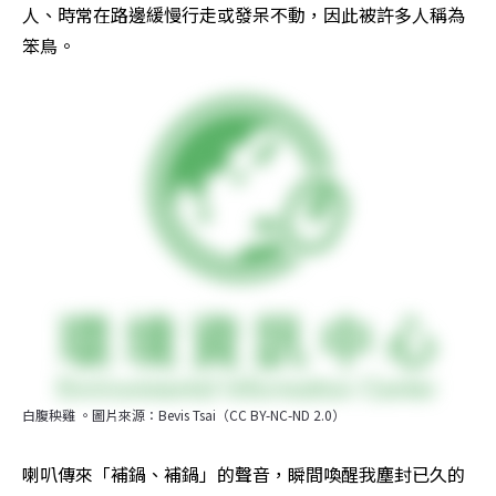
人、時常在路邊緩慢行走或發呆不動，因此被許多人稱為
笨鳥。
白腹秧雞 。圖片來源：Bevis Tsai（CC BY-NC-ND 2.0）
喇叭傳來「補鍋、補鍋」的聲音，瞬間喚醒我塵封已久的