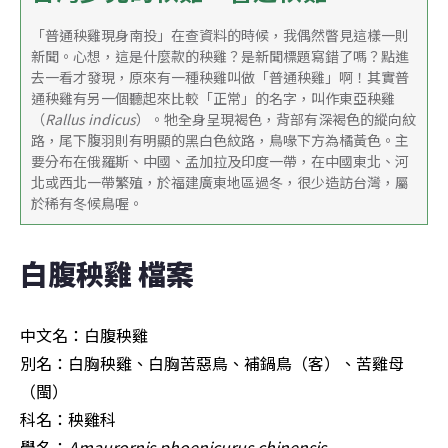
「普通秧雞現身南投」在查資料的時候，我偶然瞥見這樣一則
新聞。心想，這是什麼款的秧雞？是新聞標題寫錯了嗎？點進
去一看才發現，原來有一種秧雞叫做「普通秧雞」啊！其實普
通秧雞有另一個聽起來比較「正常」的名字，叫作東亞秧雞
（
Rallus indicus
）。牠全身呈現褐色，背部有深褐色的縱向紋
路，尾下腹羽則有明顯的黑白色紋路，鳥喙下方為橘黃色。主
要分布在俄羅斯、中國、孟加拉及印度一帶，在中國東北、河
北或西北一帶繁殖，於福建廣東地區過冬，很少造訪台灣，屬
於稀有冬候鳥喔。
白腹秧雞 檔案
中文名：白腹秧雞

別名：白胸秧雞、白胸苦惡鳥、補鍋鳥（客）、苦雞母
（閩）

科名：秧雞科

學名：
Amaurornis phoenicurus chinensis