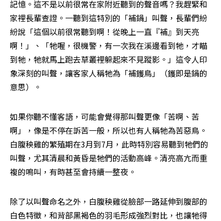
記憶。這不是以前很常在家附近聽到的聲音嗎？我趕緊和
家裡長輩查證。一聽到這特別的「補鍋」叫聲，長輩們紛
紛說「這個以前很常聽到啊！從晚上一直『補』到天亮
啊！」、「牠喔，很機警，有一次我在溪邊看到牠，才瞄
到牠，牠就馬上跑去草叢裡躲起來不見蹤影。」這令人印
象深刻的叫聲，讓客家人稱牠為「補鑊鳥」（鑊即是鍋的
意思）。
如果你聽不懂客語，可能會覺得那叫聲更像「苦啊、苦
啊」，像是不停在訴苦一般，所以也有人稱牠為苦惡鳥。
白腹秧雞的繁殖期在3月到7月，此時特別容易聽到牠們的
叫聲，尤其清晨和黃昏是牠們的活動高峰。清亮高亢而重
複的鳴叫，有時甚至會持續一整夜。
除了以叫聲命名之外，白腹秧雞從臉部一路延伸到腹部的
白色特徵，和背部黑褐色的羽毛形成強烈對比，也讓牠得