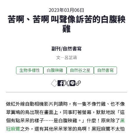
2023年03月06日
苦啊、苦啊 叫聲像訴苦的白腹秧
雞
副刊
/
自然書寫
文
—
呂芷涵
生物多樣性
白腹秧雞
自然谷之星
自然書寫
做紅外線自動相機影片判讀時，有一隻不像竹雞、也不像
翠翼鳩的鳥出現在畫面上，同事盯著螢幕，默默地說「這
個有點呆呆的樣子……是白腹秧雞。」什麼！原來除了
黑
冠麻鷺
之外，還有其他呆呆笨笨的鳥啊！黑冠麻鷺不太怕