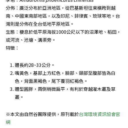
分佈：廣泛分布於亞洲地區，從巴基斯坦往東橫跨到越
南、中國東南部地區，以及印尼、菲律賓、琉球等地。台
灣則是分佈在全台低地平原地區。

生態：棲息於低平原海拔1000公尺以下的沼澤地、稻田，
或河流、池塘、溝渠旁。

特徵：
體長約28~33公分。
嘴黃色，基部上方紅色，臉部、頸部至腹部皆為白
色，背面黑褐色，尾下覆羽紅褐色。
體型圓胖，兩側稍微扁平，有利於穿越灌木叢及草
叢。
※本文由自然谷團隊提供，原刊載於
台灣環境資訊協會官
網