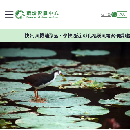
電子報
登入
快訊
風機離聚落、學校過近 彰化福漢風電案環委建議不