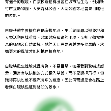
有適合的環境，白腹秧雞也有機會在城市裡生活，例如新
竹市立動物園、大安森林公園、大湖公園等地皆曾目睹牠
的蹤影。
白腹秧雞主要棲息在低海拔地區，生活範圍難以避免地和
人類活動區域重疊。越來越多道路的出現，切割了動物棲
息的綠地及自然環境，牠們因此需要跨越更多條馬路、承
擔更大的風險才能夠抵達棲息地。
白腹秧雞生性敏感且機警，不易目擊，如果受到驚嚇或威
脅，通常會以快跑的方式鑽入草叢，而不是選擇飛行。但
跑得再快也敵不過汽機車的速度，因此偶爾還是會在路上
看到白腹秧雞遭到路殺的景象。