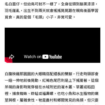
名白面仔。但幼鳥可就不一樣了，全身從頭到腳黑漆漆，
羽毛蓬亂，出生不到兩天就會搖搖晃晃跟在親鳥後面學習
覓食，真的是個「毛頭」小子，非常可愛。
白腹秧雞那圓圓的大眼睛搭配細長的雙腳，行走時頸部會
一縮一伸地前後晃動，紅褐色尾巴則是上下搖擺著。這個
呆萌的身影時常穿梭在水域附近的灌木叢、草叢或稻田
裡，捕食蜘蛛、蚱蜢或福壽螺，也吃小魚和水生植物的嫩
莖與根，屬雜食性。牠是農村和鄉間常見的鳥類，但只要