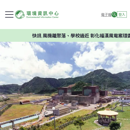
電子報
登入
快訊
風機離聚落、學校過近 彰化福漢風電案環委建