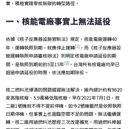
實，積極實踐零核無碳的轉型路徑。
一、核能電廠事實上無法延役
依據《核子反應器設施管制法》規定，核能電廠運轉40
[1]
年，運轉執照到期，就應停止運轉
，而《核子反應器設
施運轉執照申請審核辦法》則明定核電廠申請延役的期
[2]
間，是執照到期前的5至15年
，台灣所有核電廠均早已
超過申請延役的時限，依法應如期除役。
核二燃料池爆滿的問題遲遲無法解決，廠內總計約有9620
束高階核廢、5.9萬桶低階核廢。早在2021年7月1日，核
二廠1號機就不得不提前停機，如今2號機雖然是依照執照
日期停機，但事實上也面臨空間不足的問題，無法繼續運
轉。核二廠用過燃料池歷經三次改建擴充，用過燃料棒越