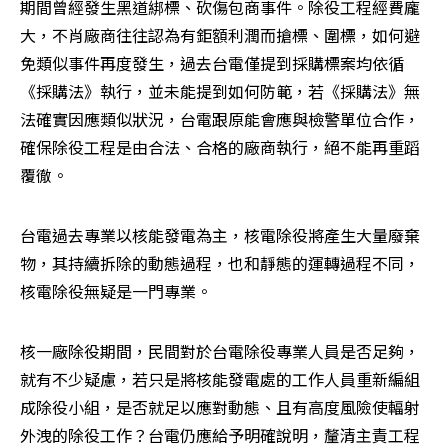
期間曾經發生黑道綁標、砍傷包商事件。除役工程經費龐
大，不肖廠商往往認為有鉅額利潤而搶標、圍標，如何避
免類似事件再度發生，過去台電僅提到採購標案均依循
《採購法》執行，並未能提到如何防範，若《採購法》無
法確實因應類似狀況，台電跟原能會應與檢警單位合作，
確保除役工程是由合法、合格的廠商執行，絕不能再重蹈
覆徹。
台電過去專業以核能發電為主，核電除役將產生大量廢棄
物，其持續拆除的動態過程，也和靜態的運轉過程不同，
核電除役無疑是一門專業。
核一廠除役期間，民間對於台電除役專業人員是否足夠，
就有不少疑慮，若只是將核能發電處的工作人員重新編組
成除役小組，是否就足以應對動態、且有高度風險使輻射
外洩的除役工作？台電仍應給予明確說明，釐清主責工程