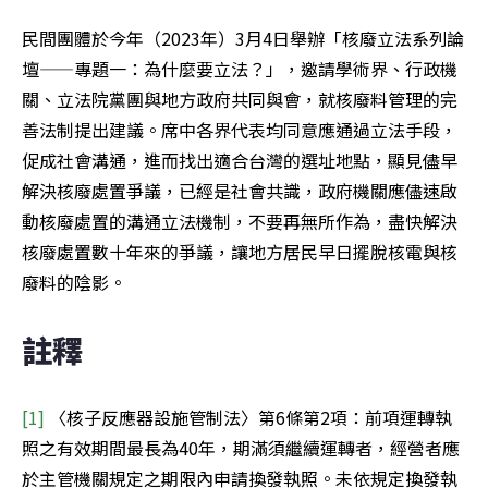
民間團體於今年（2023年）3月4日舉辦「核廢立法系列論
壇——專題一：為什麼要立法？」，邀請學術界、行政機
關、立法院黨團與地方政府共同與會，就核廢料管理的完
善法制提出建議。席中各界代表均同意應通過立法手段，
促成社會溝通，進而找出適合台灣的選址地點，顯見儘早
解決核廢處置爭議，已經是社會共識，政府機關應儘速啟
動核廢處置的溝通立法機制，不要再無所作為，盡快解決
核廢處置數十年來的爭議，讓地方居民早日擺脫核電與核
廢料的陰影。
註釋
[1]
 〈核子反應器設施管制法〉第6條第2項：前項運轉執
照之有效期間最長為40年，期滿須繼續運轉者，經營者應
於主管機關規定之期限內申請換發執照。未依規定換發執