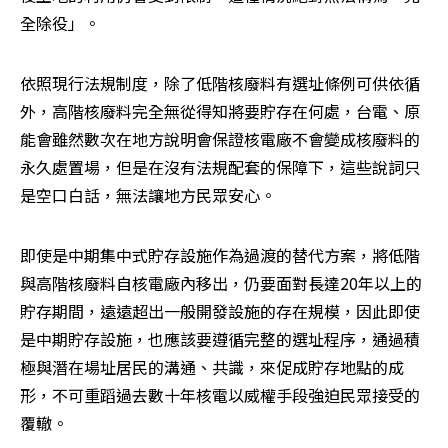
全除役」。
依照現行法規制度，除了低階核廢料有選址條例可供依循
外，高階核廢料完全無從得知將要貯存在何處，台電、原
能會雖然數次在地方說明會保證核電廠不會變成核廢料的
永久處置場，但是在沒有法規配套的保障下，這些說詞只
是空口白話，無法讓地方民眾安心。
即使是中期集中式貯存設施作為過渡的替代方案，將低階
與高階核廢料自核電廠內移出，仍要面對長達20年以上的
貯存期間，遠遠超出一般開發設施的存在規模，因此即使
是中期貯存設施，也應該要遵循完整的選址程序，通過積
極與潛在場址居民的溝通、共識，來促成貯存地點的成
形，不可重蹈過去數十年核電以威權手段強迫民眾接受的
覆轍。