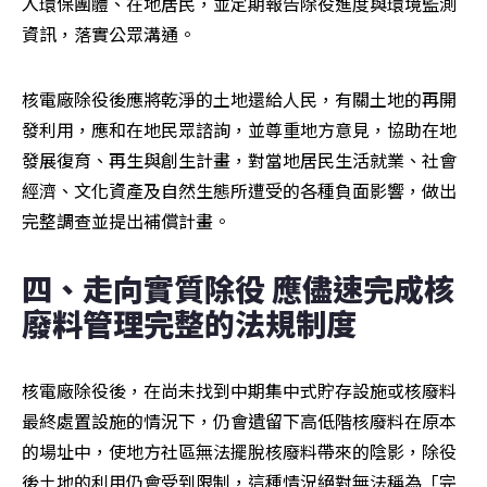
入環保團體、在地居民，並定期報告除役進度與環境監測
資訊，落實公眾溝通。
核電廠除役後應將乾淨的土地還給人民，有關土地的再開
發利用，應和在地民眾諮詢，並尊重地方意見，協助在地
發展復育、再生與創生計畫，對當地居民生活就業、社會
經濟、文化資產及自然生態所遭受的各種負面影響，做出
完整調查並提出補償計畫。
四、走向實質除役 應儘速完成核
廢料管理完整的法規制度
核電廠除役後，在尚未找到中期集中式貯存設施或核廢料
最終處置設施的情況下，仍會遺留下高低階核廢料在原本
的場址中，使地方社區無法擺脫核廢料帶來的陰影，除役
後土地的利用仍會受到限制，這種情況絕對無法稱為「完