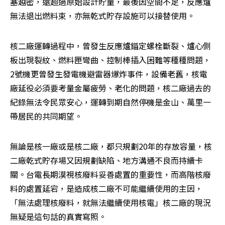
塞越密，遠超過原始設計貯量，最後因空間不足，反應爐
無法退出燃料束，亦無乾式貯存設施可以接替使用。
核二廠運轉過程中，曾發生反應爐錨定螺栓斷裂、爐心側
板出現裂紋、燃料匣彎曲、控制棒插入困難等種種問題，
2號機更曾發生發電機避雷器爆炸事件，設備老舊，核電
廠延役必須要考量金屬疲勞、老化的問題，核二廠過去的
紀錄無法令民眾安心，運轉到期自然停機是金山、萬里一
帶居民的共同期望。
無論是核一廠或是核二廠，都只規劃20年的存放容量，核
二廠乾式貯存場又因規劃缺陷、地方溝通不良而持續卡
關。台電長期漠視核廢料妥善處置的重要性，而高階核廢
料的處置延宕，是造成核二廠不可能繼續使用的主因，
「無法處理核廢料，就無法繼續使用核電」核二廠的現況
無疑是這句話的真實寫照。