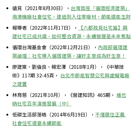
遠見（2021年8月30日），
台灣首座「循環經濟建築」
南港機廠社會住宅，建造到入住零廢材，節能還能生財
報導者（2022年11月17日），
【六都政見社宅篇】興
建社宅已成共識，如何整合資源、永續營運是未來焦點
循環台灣基金會（2022年12月21日），
內政部循環建
築論壇：社宅導入循環建築，讓好主意成為好生意！
廖建棠、劉倫良、楊宏澤（2018年1月），《中華技
術》117期 32-45頁， 
台北市節能智慧公宅與虛擬電廠
之建置
林育慈（2021年10月），《營建知訊》465期， 
維也
納社宅百年演進發展（中）
低碳生活部落格（2014年6月19日），
不僅居住正義 
社會住宅還要永續節能