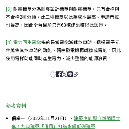
[3] 
耐震標章分為耐震設計標章與耐震標章，只有合格與
不合格2種分類。此三種標章以此為成本最高、申請門檻
也最高，因此全台目前只有63棟建築獲得此認證。
[4] 
電力回生電梯
指的是當電梯減速煞車時，透過電子元
件蒐集其煞車時的動能、藉由發電機再轉換成電能。因此
使用電梯時能同時產生電力，減少整體的能源浪費。
參考資料
倡議＋（2022年11月21日），
建築也能與自然循環共
享！九典建築「借風」打造永續低碳建築