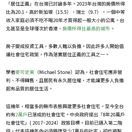
「居住正義」在台灣已討論多年。2023年台灣的房價所得
比為20.1，高於新加坡（15.5）、瑞士（9.7）。一個中等
收入家庭必須不吃不喝20年才買得起一般大小的公寓。台
北甚至是全球僅次於香港、
房價所得比最高的城市
。
房子變成投資工具，多數人難以負擔。因此許多人開始倡
議社會住宅政策，作為落實居住正義的工具之一。
學者
麥可史東
（Michael Stone）認為，社會住宅應非營
利、不得轉售、且居民有永久居住權，才能讓更多人負擔
起有品質的居住生活。
這幾年，相當多的縣市表態興建更多社會住宅。至今全台
約有
2萬戶
已落成的社會住宅。中央政府提出「8年20萬戶
社會住宅」( 2017~2024）政策目標。目前已邁入第二階
段，代表這幾年內必須興建至少7萬戶的社宅，卻也將製