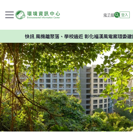
電子報
登入
快訊
風機離聚落、學校過近 彰化福漢風電案環委建議不應