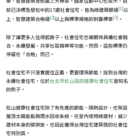
築、智慧建築及耐震三大標章。國家住都中心也表示，目
[1]
前已決標及發包中的17處社會住宅，皆為綠建築銀級
以
[2]
[3]
上、智慧建築合格級
以上與標準規格的耐震標章
。
除了讓更多人住得起房子，社會住宅也被期待具備社會融
合、永續發展、共享社區精神等功能。然而，這些標準仍
停留在「合格」而已。
社會住宅不只落實居住正義，更要環保節能！說到台灣的
永續社會住宅，位於
台北市松山區的健康社會住宅
是知名
的例子。
松山健康社會住宅除了有先進的節能、隔熱設計，也架設
屋頂太陽能板與雨水回收系統。在室內使用綠建材，減少
建材本身的碳排放，也因此獲得台灣住宅建築獎的社會住
宅特別獎。