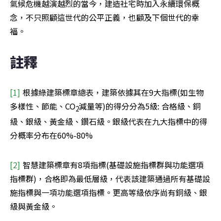
氣候危機越演越烈的當今，建造社宅時加入永續環保概
念，不只照顧這世代的公平正義，也顧及下個世代的幸
福。
註釋
[1] 
根據綠建築標章總表，建築依據其在9大指標(如生物
多樣性、節能、CO
減量等)的得分分為5級: 合格級、銅
2
級、銀級、黃金級、鑽石級。銀級代表在九大指標中的得
分概率分布在60%-80%
[2] 
智慧建築標章有8項指標(基礎設施指標群與功能選項
指標群)，合格即為最低層級，代表該建築通過所有基礎設
施指標與一項功能選項指標。更高等級依序尚有銅級、銀
級與黃金級。