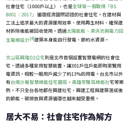
社會住宅（1000戶以上），也是
全球第一個取得「BS 
8001：2017」
循環經濟國際認證的社會住宅。在建材與
工法上追求最大的資源運用效率、使用再生材料、確保建
材拆除後能被回收使用。透過
太陽能板、滯洪池與電力回
[4]
生電梯設計
建築本身能自行發電、節約水資源。
文山區興隆D2公宅
則是北市首個設置智慧電網的社會住
宅。透過多種家用智慧裝置，讓301戶住戶能即時瀏覽用
電資訊，相較一般用戶減少了約13%的用電。台北市以外
有
台南沙崙智慧綠能住宅園區
、
高雄苓雅區綠能社
宅等案
例。不只全台各地都在興建社宅，興建工程與建築落成後
的節能、碳排放與資源循環也越來越受重視。
居大不易：社會住宅作為解方