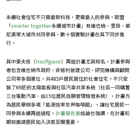
永續社會住宅不只需要新科技，更需要人的參與。歐盟
「
smarter together
永續城市計畫」有維也納、里昂、慕
尼黑等大城市共同參與，數十個實驗計畫在其下同步進
行。
其中豪夫街（
Hauffgasse
）再造計畫尤其知名，計畫參與
者包含維也納市政府、非營利營建公司、研究機構與顧問
公司等多個單位。共485戶居民居住於社會住宅。不只安
裝了69瓩的太陽能板與社區汽車共享系統（社區一同購置
三台電動汽車，由15位居民自願管理租借系統），計畫方
為居民舉辦多場「能源效率世界咖啡館」，讓社宅居民一
同參與永續再造過程。
計畫報告書
結論也強調，在計畫初
期就邀請居民加入決策至關重要。