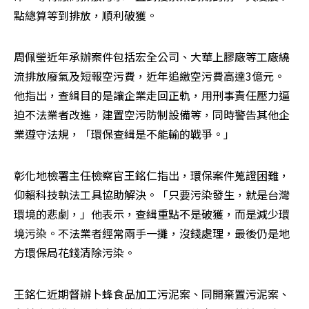
點總算等到排放，順利破獲。
周佩瑩近年承辦案件包括宏全公司、大華上膠廠等工廠繞
流排放廢氣及短報空污費，近年追繳空污費高達3億元。
他指出，查緝目的是讓企業走回正軌，用刑事責任壓力逼
迫不法業者改進，建置空污防制設備等，同時警告其他企
業遵守法規，「環保查緝是不能輸的戰爭。」
彰化地檢署主任檢察官王銘仁指出，環保案件蒐證困難，
仰賴科技執法工具協助解決。「只要污染發生，就是台灣
環境的悲劇，」他表示，查緝重點不是破獲，而是減少環
境污染。不法業者經常兩手一攤，沒錢處理，最後仍是地
方環保局花錢清除污染。
王銘仁近期督辦卜蜂食品加工污泥案、同開棄置污泥案、