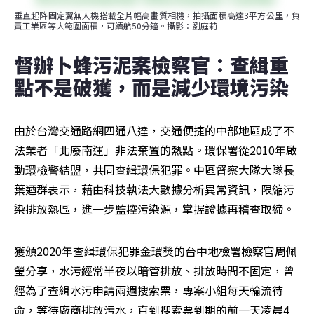
垂直起降固定翼無人機搭載全片幅高畫質相機，拍攝面積高達3平方公里，負
責工業區等大範圍面積，可續航50分鐘。攝影：劉庭莉
督辦卜蜂污泥案檢察官：查緝重
點不是破獲，而是減少環境污染
由於台灣交通路網四通八達，交通便捷的中部地區成了不
法業者「北廢南運」非法棄置的熱點。環保署從2010年啟
動環檢警結盟，共同查緝環保犯罪。中區督察大隊大隊長
葉迺群表示，藉由科技執法大數據分析異常資訊，限縮污
染排放熱區，進一步監控污染源，掌握證據再稽查取締。
獲頒2020年查緝環保犯罪金環獎的台中地檢署檢察官周佩
瑩分享，水污經常半夜以暗管排放、排放時間不固定，曾
經為了查緝水污申請兩週搜索票，專案小組每天輪流待
命，等待廠商排放污水，直到搜索票到期的前一天凌晨4