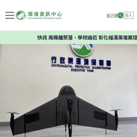
電子報
登入
快訊
風機離聚落、學校過近 彰化福漢風電案環委建