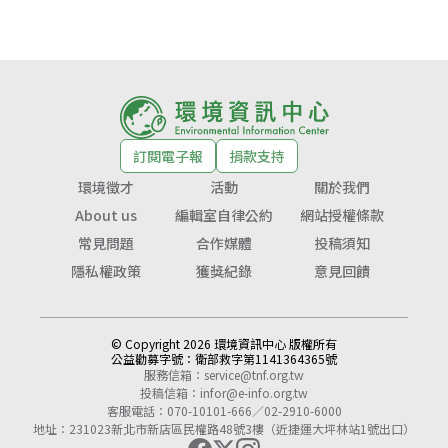
訂閱電子報
捐款支持
環境徵才
活動
關於我們
About us
編輯室自律公約
網站授權條款
常見問題
合作媒體
投稿須知
隱私權政策
獲獎紀錄
意見回饋
© Copyright 2026 環境資訊中心 版權所有
公益勸募字號：
衛部救字第1141364365號
服務信箱：
service@tnf.org.tw
投稿信箱：
infor@e-info.org.tw
客服電話：070-10101-666／02-2910-6000
地址：231023新北市新店區民權路48號3樓（近捷運大坪林站1號出口）