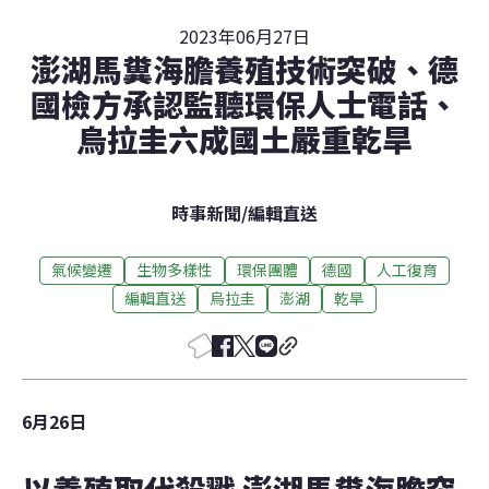
2023年06月27日
澎湖馬糞海膽養殖技術突破、德
國檢方承認監聽環保人士電話、
烏拉圭六成國土嚴重乾旱
時事新聞
/
編輯直送
氣候變遷
生物多樣性
環保團體
德國
人工復育
編輯直送
烏拉圭
澎湖
乾旱
6月26日
以養殖取代殺戮 澎湖馬糞海膽突