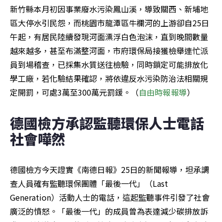
新竹縣本月初因事業廢水污染鳳山溪，導致關西、新埔地
區大停水引民怨，而桃園市龍潭區牛欄河的上游卻自25日
午起，有居民陸續發現河面漂浮白色泡沫，直到晚間數量
越來越多，甚至布滿整河面，市府環保局接獲檢舉連忙派
員到場稽查，已採集水質送往檢驗，同時鎖定可能排放化
學工廠，若化驗結果確認，將依違反水污染防治法相關規
定開罰，可處3萬至300萬元罰鍰。（
自由時報報導
）
德國檢方承認監聽環保人士電話 
社會嘩然
德國檢方今天證實《南德日報》25日的新聞報導，坦承調
查人員確有監聽環保團體「最後一代」（Last 
Generation）活動人士的電話，這起監聽事件引發了社會
廣泛的憤怒。「最後一代」的成員曾為表達減少碳排放訴