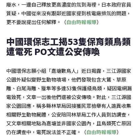
廢水，一邊自己釋放更高濃度的氚到海裡。日本政府官員
質疑，中國從來沒有跟鄰近國家提到核電廠排氚的問題，
更不要說提出任何解釋。（
自由時報報導
）
中國環保志工揭53隻保育類鳥類
遭電死 PO文遭公安傳喚
中國環保志願小組「嘉塘數鳥人」近日揭露，三江源國家
公園外疑似變野生動物墳場，他們發現包含大鵟、草原
雕、白尾海雕、獵隼等多達53隻保護級鳥類，疑因電網漏
電致死，文章一出後他們還被公安傳喚。對此，三江源國
家公園回應，稱多縣林草局因接獲民眾檢舉有人詭異收集
相關野生動物屍體，公安陪同林草局工作人員到訪調查，
又文章相關地點為嘉塘並非國家公園內，且鳥類死亡原因
仍在調查中，電死說法並不正確。（
自由時報報導
）