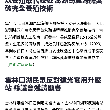
破完全養殖技術
每年7月1日澎湖馬糞海膽開放採捕，就是大屠殺日，因此
澎湖縣政府農漁局種苗繁殖場積極推動完全養殖技術，嘗
試箱網養殖人工復育，飼養半年長成至直徑12-15公分體
型，生殖腺飽滿紮實，成效良好已獲得突破，今（2023）
年開放首日，將在湖西鄉白坑社區活動中心舉行成果發表
會，希望以養殖取代殺戮，讓馬糞海膽族群能永續存在。
（
自由時報報導
）
雲林口湖民眾反對建光電用升壓
站 縣議會遞請願書
雲林縣議會26日召開定期會大會，雲林縣口湖鄉反變電站
自救會至縣議會遞請願書，希望阻止光電公司在謝厝村、