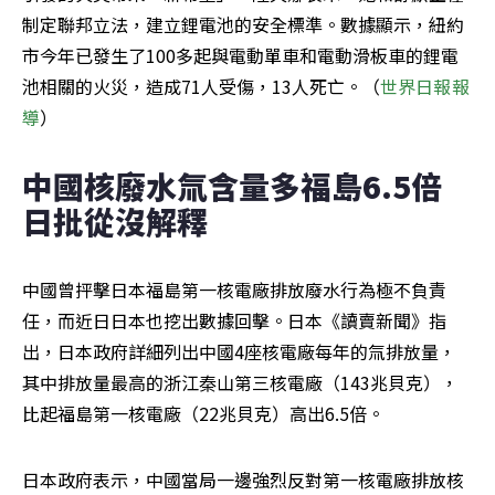
制定聯邦立法，建立鋰電池的安全標準。數據顯示，紐約
市今年已發生了100多起與電動單車和電動滑板車的鋰電
池相關的火災，造成71人受傷，13人死亡。（
世界日報報
導
）
中國核廢水氚含量多福島6.5倍 
日批從沒解釋
中國曾抨擊日本福島第一核電廠排放廢水行為極不負責
任，而近日日本也挖出數據回擊。日本《讀賣新聞》指
出，日本政府詳細列出中國4座核電廠每年的氚排放量，
其中排放量最高的浙江秦山第三核電廠（143兆貝克），
比起福島第一核電廠（22兆貝克）高出6.5倍。
日本政府表示，中國當局一邊強烈反對第一核電廠排放核