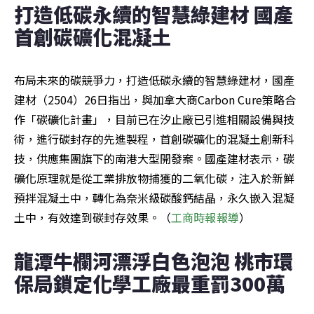
打造低碳永續的智慧綠建材 國產
首創碳礦化混凝土
布局未來的碳競爭力，打造低碳永續的智慧綠建材，國產
建材（2504）26日指出，與加拿大商Carbon Cure策略合
作「碳礦化計畫」，目前已在汐止廠已引進相關設備與技
術，進行碳封存的先進製程，首創碳礦化的混凝土創新科
技，供應集團旗下的南港大型開發案。國產建材表示，碳
礦化原理就是從工業排放物捕獲的二氧化碳，注入於新鮮
預拌混凝土中，轉化為奈米級碳酸鈣結晶，永久嵌入混凝
土中，有效達到碳封存效果。（
工商時報報導
）
龍潭牛欄河漂浮白色泡泡 桃市環
保局鎖定化學工廠最重罰300萬