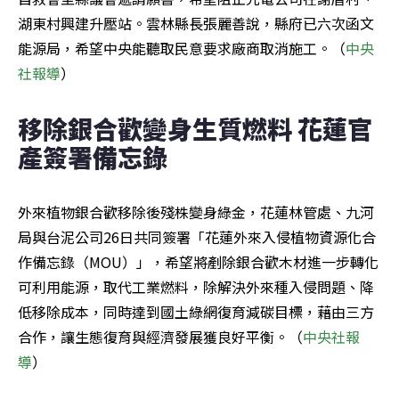
湖東村興建升壓站。雲林縣長張麗善說，縣府已六次函文
能源局，希望中央能聽取民意要求廠商取消施工。（
中央
社報導
）
移除銀合歡變身生質燃料 花蓮官
產簽署備忘錄
外來植物銀合歡移除後殘株變身綠金，花蓮林管處、九河
局與台泥公司26日共同簽署「花蓮外來入侵植物資源化合
作備忘錄（MOU）」，希望將剷除銀合歡木材進一步轉化
可利用能源，取代工業燃料，除解決外來種入侵問題、降
低移除成本，同時達到國土綠網復育減碳目標，藉由三方
合作，讓生態復育與經濟發展獲良好平衡。（
中央社報
導
）