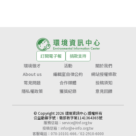
訂閱電子報
捐款支持
環境徵才
活動
關於我們
About us
編輯室自律公約
網站授權條款
常見問題
合作媒體
投稿須知
隱私權政策
獲獎紀錄
意見回饋
© Copyright 2026 環境資訊中心 版權所有
公益勸募字號：
衛部救字第1141364365號
服務信箱：
service@tnf.org.tw
投稿信箱：
infor@e-info.org.tw
客服電話：070-10101-666／02-2910-6000