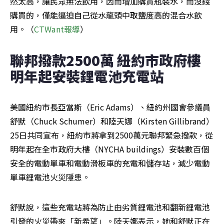
然太高，讓民眾無法飲用，因而增加購買瓶裝水，而沒錢
購買的，僅能逼迫自己從水龍頭中取鹽度高的混合水飲
用。（
CTWant報導
）
聯邦撥款2500萬 紐約市政府樓
明年起安裝鋰電池充電站
美國紐約市長亞當斯（Eric Adams）、紐約州國會參議員
舒默（Chuck Schumer）和陸天娜（Kirsten Gillibrand）
25日共同宣布，紐約市將拿到2500萬元聯邦緊急撥款，從
明年起在全市政府大樓（NYCHA buildings）安裝數百個
安全的電動單車和電動滑板車的充電和儲存站，減少電動
單車鋰電池火災隱患。
舒默說，這些充電站將為防止由劣質鋰電池和翻新鋰電池
引發的火災帶來「新希望」。陸天娜表示，她和舒默正在