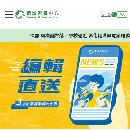
電子報
登入
快訊
風機離聚落、學校過近 彰化福漢風電案環委建