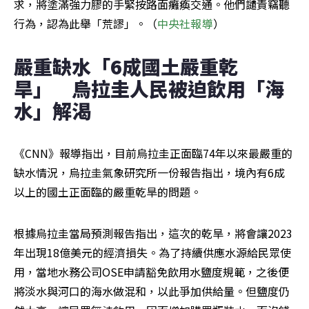
求，將塗滿強力膠的手緊按路面癱瘓交通。他們譴責竊聽
行為，認為此舉「荒謬」。（
中央社報導
）
嚴重缺水「6成國土嚴重乾
旱」　烏拉圭人民被迫飲用「海
水」解渴
《CNN》報導指出，目前烏拉圭正面臨74年以來最嚴重的
缺水情況，烏拉圭氣象研究所一份報告指出，境內有6成
以上的國土正面臨的嚴重乾旱的問題。
根據烏拉圭當局預測報告指出，這次的乾旱，將會讓2023
年出現18億美元的經濟損失。為了持續供應水源給民眾使
用，當地水務公司OSE申請豁免飲用水鹽度規範，之後便
將淡水與河口的海水做混和，以此爭加供給量。但鹽度仍