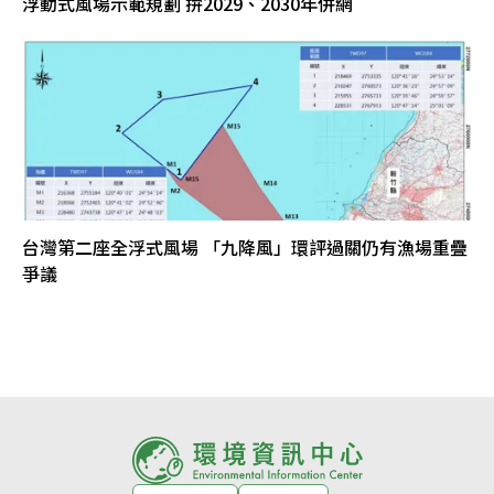
浮動式風場示範規劃 拚2029、2030年併網
台灣第二座全浮式風場 「九降風」環評過關仍有漁場重疊
爭議