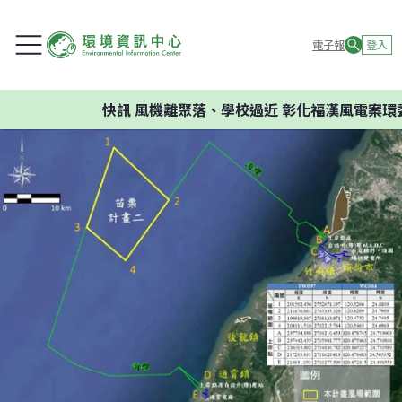
電子報
登入
快訊
風機離聚落、學校過近 彰化福漢風電案環委建