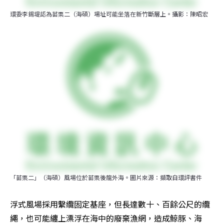
環委李錫堤認為苗栗二（海碩）場址可能坐落在新竹斷層上。攝影：陳昭宏
「苗栗二」（海碩）風場位於苗栗後龍外海。圖片來源：擷取自環評書件
浮式風場採用繫纜固定基座，但長達數十、百餘公尺的纜
繩，也可能纏上漂浮在海中的廢棄漁網，造成鯨豚、海