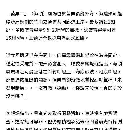
「苗栗二」（海碩）風場位於苗栗後龍外海，海纜預計經
能源局規劃的竹南或通霄共同廊道上岸，最多將設161
部、單機裝置容量9.5~29MW的風機，總裝置容量可達
1536MW，且預計全數採用浮動式風機。
浮式風機漂浮在海面上，仍需靠繫纜和錨錠在海底固定，
穩定性受地質、地形影響甚大。環委李錫堤就指出，海碩
風場場址可能坐落在新竹斷層上，海底砂波、地底斷層，
都是造成風險的關鍵，但業者卻沒做地質探勘就聲稱「未
發現斷層」，「沒有做（探勘），你說未發現，真的等於
沒有嗎？」
李錫堤指出，業者尚未取得開發資格，無法投入地質調
查，這點無可厚非，但仍應積極承諾未來開發前先行探測
場址及周遭斷層，如果斷層位在風場內就要有因應措施，