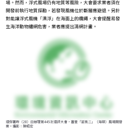
場。然而，浮式風場仍有地質等風險，大會要求業者須在
開發前執行地質探勘，若發現風機位於斷層應避退。另針
對能讓浮式風機「漂浮」在海面上的纜繩，大會提醒易發
生海洋動物纏網危害，業者應提出清網計畫。
環保署昨（28）日辦理第445次環評大會，審查「苗栗二」（海碩）風場開發
案。攝影：陳昭宏