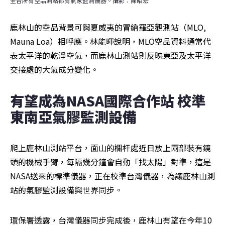
全台所有空品測站都有氣象監測儀器。攝影：陳昭宏
鹿林山的空品背景可與夏威夷的冒納羅亞觀測站（MLO, 
Mauna Loa）相呼應。林能暉說明，MLO空品資料通常代
表太平洋的乾淨空氣，而鹿林山測站則反映東亞及太平洋
交接處的大氣成分變化。
有望成為NASA國際合作站 校準
東南亞氣膠監測設備
爬上鹿林山測站平台，面山的欄杆處近日放上兩部裝有鏡
頭的機械手臂，每隔幾分鐘會自動「找太陽」對準，這是
NASA送來的標準儀器，正在校準台灣儀器，為讓鹿林山測
站的氣膠監測設備與世界同步。
環保署透露，台灣儀器同步完成後，鹿林山有望在今年10