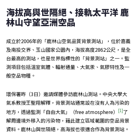
海拔高與世隔絕、接軌太平洋 鹿
林山守望亞洲空品
成立於2006年的「鹿林山空氣品質背景測站」，位於嘉義
及南投交界、玉山國家公園內，海拔高度2862公尺，是全
台最高的測站，也是世界指標性的「背景測站」之一。監
測項目包括溫室氣體、輻射通量、大氣汞、氣膠特性及一
般空品物種。
環保署昨（3日）邀請媒體參訪鹿林山測站。中央大學大
氣系教授王聖翔解釋，背景測站通常設在沒有人為污染的
[1]
地方，透過監測「自由大氣」（free atmosphere）
了
解周邊境外移入的污染物，藉此建立區域範圍的空品背景
資料。鹿林山與世隔絕，高海拔也很適合作為背景測站。