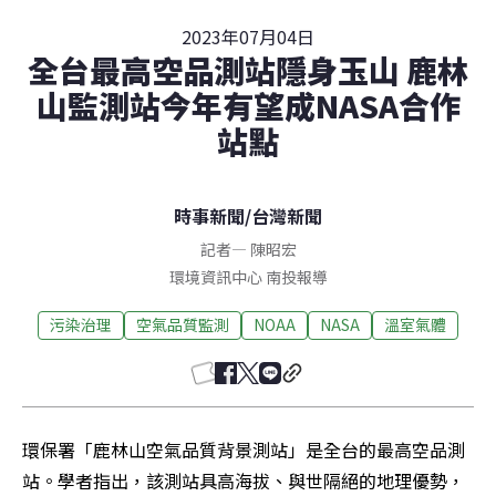
2023年07月04日
全台最高空品測站隱身玉山 鹿林
山監測站今年有望成NASA合作
站點
時事新聞
/
台灣新聞
記者
—
陳昭宏
環境資訊中心
南投
報導
污染治理
空氣品質監測
NOAA
NASA
溫室氣體
環保署「鹿林山空氣品質背景測站」是全台的最高空品測
站。學者指出，該測站具高海拔、與世隔絕的地理優勢，