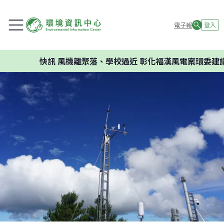
電子報
登入
快訊
風機離聚落、學校過近 彰化福漢風電案環委建議不應