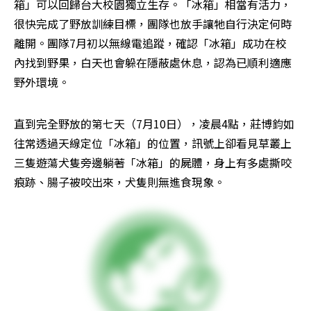
箱」可以回歸台大校園獨立生存。「冰箱」相當有活力，
很快完成了野放訓練目標，團隊也放手讓牠自行決定何時
離開。團隊7月初以無線電追蹤，確認「冰箱」成功在校
內找到野果，白天也會躲在隱蔽處休息，認為已順利適應
野外環境。
直到完全野放的第七天（7月10日），凌晨4點，莊博鈞如
往常透過天線定位「冰箱」的位置，訊號上卻看見草叢上
三隻遊蕩犬隻旁邊躺著「冰箱」的屍體，身上有多處撕咬
痕跡、腸子被咬出來，犬隻則無進食現象。