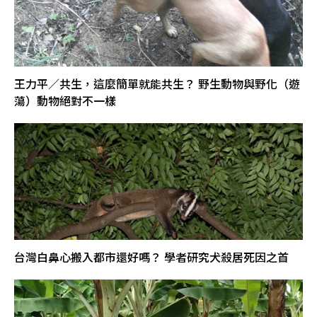
王力平／共生，這麼簡單就能共生？ 野生動物與野化（遊
蕩）動物絕對不一樣
台灣白鼻心搬入都市還好嗎？ 學者研究犬殺居死因之首