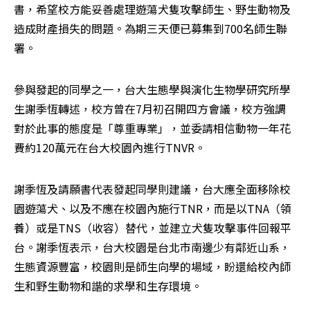
書，希望校方能妥善處理遊蕩犬隻攻擊師生、野生動物及
造成財產損失的問題。為期三天便已募集到700名師生聯
署。
參與發起的同學之一，台大生態學與演化生物學研究所學
生謝季恆轉述，校方曾在7月初召開四方會議，校方強調
對於此事的態度是「尊重專業」，並委請相信動物一年花
費約120萬元在台大校園內進行TNVR。
謝季恆及請願書代表發起同學則建議，台大應全面移除校
園遊蕩犬、以及不應在校園內施行TNR，而是以TNA（領
養）或是TNS（收容）替代，並建立犬隻攻擊事件回報平
台。謝季恆表示，台大校園是台北市南邊少有鄰近山系，
生態資源豐富，校園則是師生向學的場域，盼還給校內師
生和野生動物和諧的求學和生存環境。