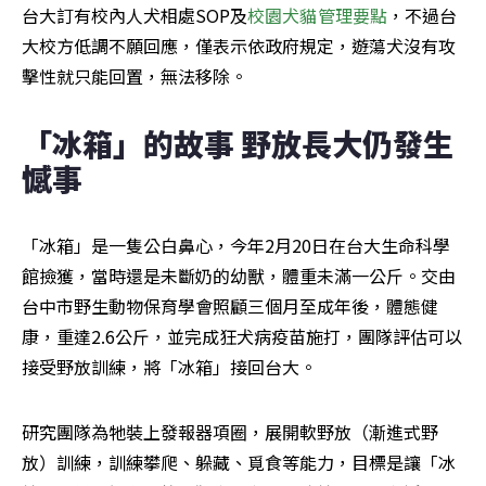
台大訂有校內人犬相處SOP及
校園犬貓管理要點
，不過台
大校方低調不願回應，僅表示依政府規定，遊蕩犬沒有攻
擊性就只能回置，無法移除。
「冰箱」的故事 野放長大仍發生
憾事 
「冰箱」是一隻公白鼻心，今年2月20日在台大生命科學
館撿獲，當時還是未斷奶的幼獸，體重未滿一公斤。交由
台中市野生動物保育學會照顧三個月至成年後，體態健
康，重達2.6公斤，並完成狂犬病疫苗施打，團隊評估可以
接受野放訓練，將「冰箱」接回台大。
研究團隊為牠裝上發報器項圈，展開軟野放（漸進式野
放）訓練，訓練攀爬、躲藏、覓食等能力，目標是讓「冰