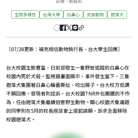
記者
—
劉庭莉
生物多樣性
台灣大學
白鼻心
流浪動物
遊蕩犬
［07/28更新：補充相信動物執行長、台大學生回應］
台大校園生態豐富，日前卻發生一隻野放追蹤的白鼻心在
校園內死於犬殺。監視器畫面顯示，事件發生當下，三隻
遊蕩犬隻圍著白鼻心輪番撕扯、咬出腸子。台大校方低調
不願回應。發現者則控訴，台大校園TNR外包團體的不作
為，任由遊蕩犬隻繼續迫害野生動物。關心校園犬隻議題
的同學則在5月的校長座談會上提起請願，訴求全面移除
校園遊蕩犬。