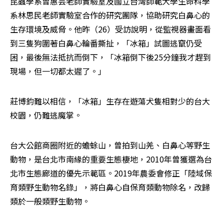
昆蟲學系曾惠芸老師實驗室及國立台灣師範大學生命科學
系林思民老師實驗室合作的研究團隊，協助研究白鼻心的
生存環境及威脅。他昨（26）受訪說明，從監視器畫面看
到三隻狗圍著白鼻心輪番撕扯，「冰箱」試圖逃竄仍受
困，最後無法抵抗而倒下，「冰箱倒下後25分鐘我才趕到
現場，但一切都太遲了。」
莊博鈞難以相信，「冰箱」生存在遊蕩犬隻相對少的台大
校園，仍難逃魔掌。
台大公館商圈附近的蟾蜍山，曾拍到山羌、白鼻心等野生
動物，是台北市南緣的重要生態棲地，2010年曾獲選為台
北市生態廊道的優先示範區。2019年農委會修正「陸域保
育類野生動物名錄」，將白鼻心自保育類動物除名，改歸
類於一般類野生動物。