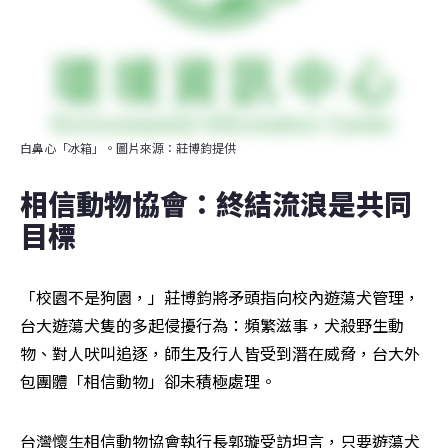
白鼻心「冰箱」。圖片來源：莊博鈞提供
相信動物協會：終結流浪是共同
目標
「校園不是狗園，」莊博鈞將矛頭指向校內遊蕩犬管理，
台大遊蕩犬隻的多起侵擾行為：頻繁滋事，犬殺野生動
物、對人吠叫追逐，師生及行人皆受到潛在威脅，台大外
包團體「相信動物」卻未積極處理。
台灣懷生相信動物協會執行長郭璇受訪坦言，只要遊蕩犬