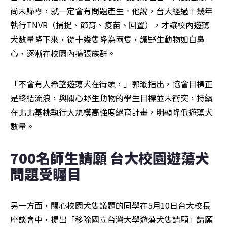
尚未歸零，就一定會有問題產生。他說，台大經過十幾年
執行TNVR（捕捉、節育、疫苗、回置），才讓校內遊蕩
犬數量降下來，從十幾隻降為兩隻，讓野生動物如白鼻
心，逐漸在校園內擴張族群。
「不會有人希望遊蕩犬在街頭，」郭璇指出，協會目標正
是終結流浪，與關心野生動物的學生目標並未衝突，持續
在北北基桃執行大規模高強度絕育計畫，明顯降低遊蕩犬
數量。
700名師生請願 台大校園遊蕩犬
問題受矚目
另一方面，關心校園犬隻議題的同學在5月10日台大校長
座談會中，提出「移除國立台灣大學遊蕩犬隻請願」請願