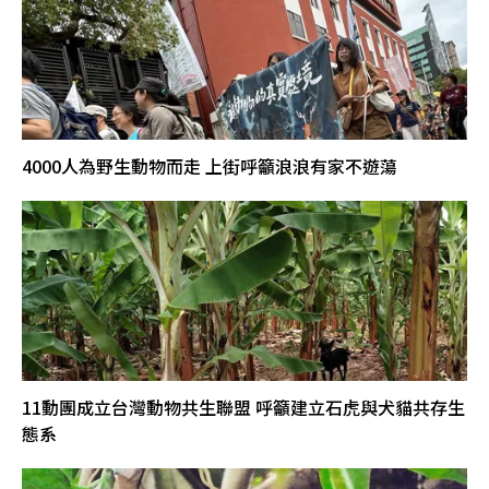
4000人為野生動物而走 上街呼籲浪浪有家不遊蕩
11動團成立台灣動物共生聯盟 呼籲建立石虎與犬貓共存生
態系