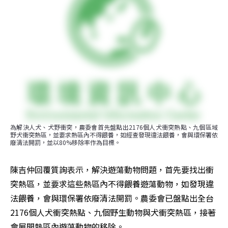
為解決人犬、犬野衝突，農委會首先盤點出2176個人犬衝突熱點、九個區域
野犬衝突熱區，並要求熱區內不得餵養，如經查發現違法餵養，會與環保署依
廢清法開罰，並以80%移除率作為目標。
陳吉仲回覆質詢表示，解決遊蕩動物問題，首先要找出衝
突熱區，並要求這些熱區內不得餵養遊蕩動物，如發現違
法餵養，會與環保署依廢清法開罰。農委會已盤點出全台
2176個人犬衝突熱點、九個野生動物與犬衝突熱區，接著
會展開熱區內遊蕩動物的移除。