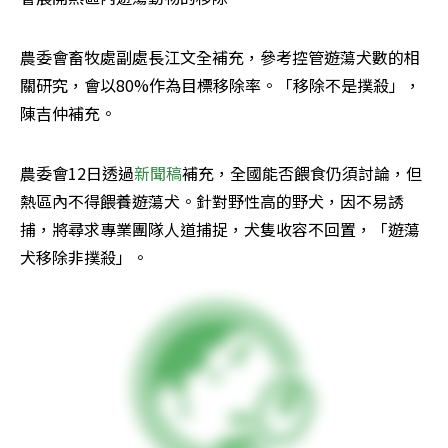
農委會畜牧處副處長江文全補充，參考控管遊蕩犬數的相
關研究，會以80%作為目標移除率。「移除不是撲殺」，
陳吉仲補充。
農委會12日透過
新聞稿
補充，全國能否餵食仍須討論，但
熱區內不得餵養遊蕩犬。針對野性高的野犬，因不易誘
捕，將尋求專業團隊人道捕捉，犬隻收容不回置，「遊蕩
犬移除非撲殺」。