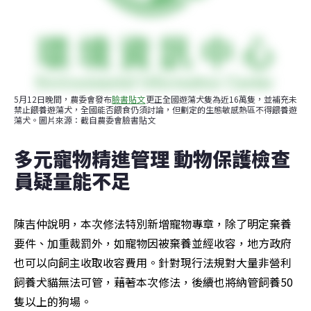
5月12日晚間，農委會發布
臉書貼文
更正全國遊蕩犬隻為近16萬隻，並補充未
禁止餵養遊蕩犬，全國能否餵食仍須討論，但劃定的生態敏感熱區不得餵養遊
蕩犬。圖片來源：截自農委會臉書貼文
多元寵物精進管理 動物保護檢查
員疑量能不足
陳吉仲說明，本次修法特別新增寵物專章，除了明定棄養
要件、加重裁罰外，如寵物因被棄養並經收容，地方政府
也可以向飼主收取收容費用。針對現行法規對大量非營利
飼養犬貓無法可管，藉著本次修法，後續也將納管飼養50
隻以上的狗場。