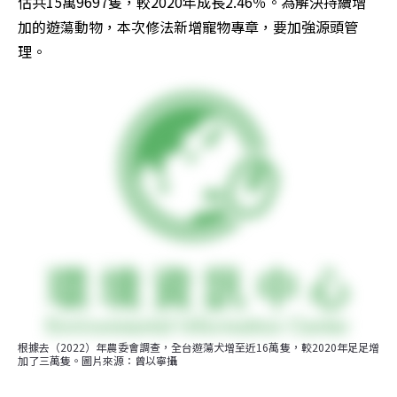
估共15萬9697隻，較2020年成長2.46％。為解決持續增
加的遊蕩動物，本次修法新增寵物專章，要加強源頭管
理。
根據去（2022）年農委會調查，全台遊蕩犬增至近16萬隻，較2020年足足增
加了三萬隻。圖片來源：曾以寧攝