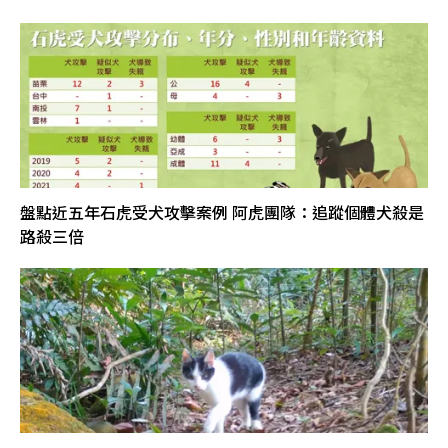
盤點近五年石虎受犬攻擊案例 阿虎團隊：追蹤個體犬殺是
路殺三倍