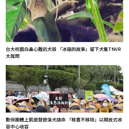
台大校園白鼻心難逃犬殺 「冰箱的故事」留下犬隻TNVR
大哉問
動保團體上凱道替遊蕩犬請命 「移置不移除」以開放式收
容中心收容