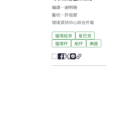
編譯
—
謝明珊
審校
—
許祖菱
環境資訊中心綜合外電
循環經濟
星巴克
循環杯
紙杯
美國