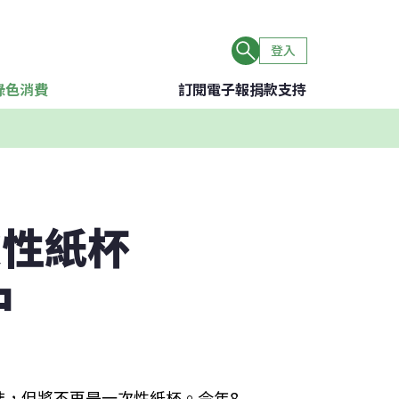
登入
綠色消費
訂閱電子報
捐款支持
次性紙杯
中
誌，但將不再是一次性紙杯。今年8