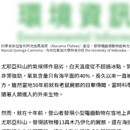
科學家前往智利阿他加馬高原（Atacama Plateau）遠征，發現嚙齒類動物能
Marcial Quiroga-Carmona／內布拉斯加大學林肯分校 the University of Nebraska—L
尤耶亞科山的氣候條件惡劣，白天溫度從不超過冰點，
非常強勁，氧氣含量只有海平面的40%，長久以來一直
方。雖然當地50年前就有老鼠屍骸的目擊傳聞，當時科
隨著人類進入的外來生物。
然而，就在十年前，登山者發現小型囓齒動物在雪地上奔
尤耶亞科山，發現該物種13具木乃伊化的屍骸，還在海拔