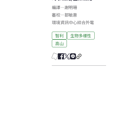
編譯
—
謝明珊
審校
—
鄒敏惠
環境資訊中心綜合外電
智利
生物多樣性
高山