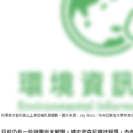
科學家在智利高山上尋找哺乳類遺骸。圖片來源：Jay Storz／內布拉斯加大學林肯分校 the Univ
目前仍有一些謎團尚未解開。據史密森尼雜誌報導，內