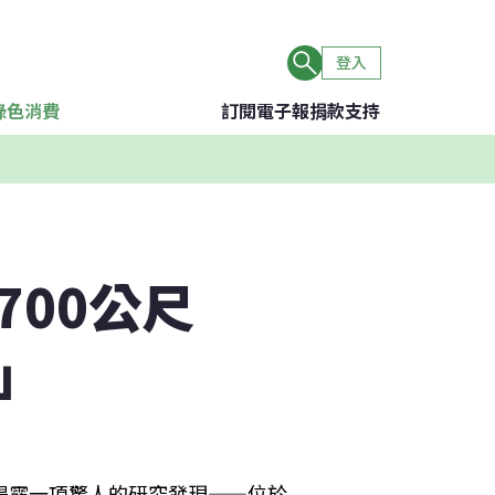
登入
綠色消費
訂閱電子報
捐款支持
700公尺
」
揭露一項驚人的研究發現——位於