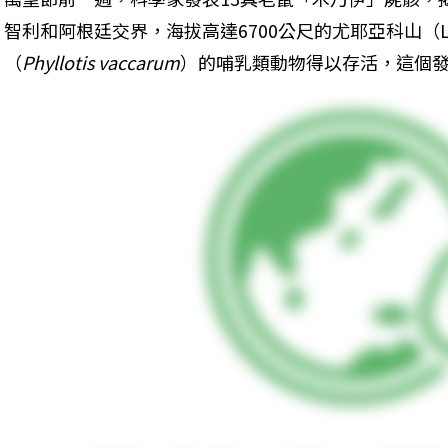
智利和阿根廷交界，海拔高達6700公尺的尤耶亞科山（Llul
（
Phyllotis vaccarum
）的哺乳類動物得以存活，這個