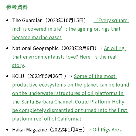
參考資料
The Guardian（2023年10月15日），
‘Every square 
inch is covered in life’: the ageing oil rigs that 
became marine oases
National Geographic（2023年8月9日），
An oil rig 
that environmentalists love? Here’s the real 
story
.
KCLU（2023年5月26日 ），
Some of the most 
productive ecosystems on the planet can be found 
on the underwater structures of oil platforms in 
the Santa Barbara Channel. Could Platform Holly 
be completely dismantled or turned into the first 
platform reef off of California?
Hakai Magazine（2022年1月4日）
，Oil Rigs Are a 