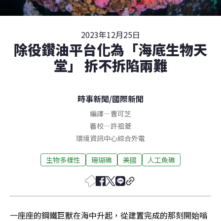
2023年12月25日
除役鑽油平台化為「海底生物天
堂」 拆不拆陷兩難
時事新聞
/
國際新聞
編譯
—
曹可芝
審校
—
許祖菱
環境資訊中心綜合外電
生物多樣性
珊瑚礁
美國
人工魚礁
一座座的鋼鐵巨獸在海中升起，從建置完成的那刻開始嗡