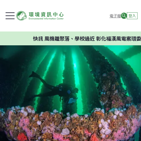
電子報
登入
快訊
風機離聚落、學校過近 彰化福漢風電案環委建議