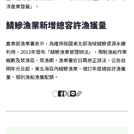
洋產業發展」。
鯖鰺漁業新增總容許漁獲量
農業部漁業署表示，為確保我國東北部海域鯖鰺資源永續
利用，2013年發布「鯖鰺漁業管理辦法」，限制漁船作業
艘數及禁漁區、禁漁期。漁業署近日再修正該法，公告自
明年元旦起，東北海區內鯖鰺漁業，增訂年度總容許漁獲
量、個別漁船漁獲配額。