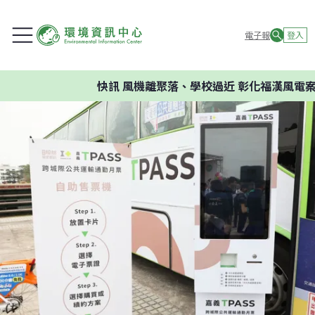
電子報
登入
快訊
風機離聚落、學校過近 彰化福漢風電案環委