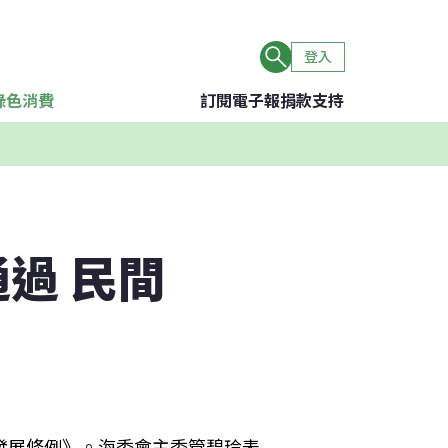
登入
綠色消費
訂閱電子報
捐款支持
過 民間
發展條例》。海委會主委管碧玲表