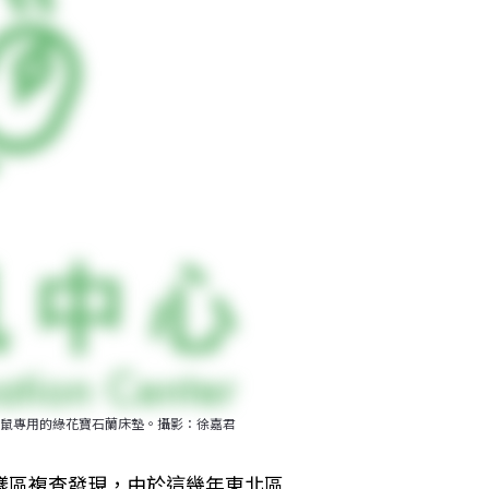
鼠專用的綠花寶石蘭床墊。攝影：徐嘉君
樣區複查發現，由於這幾年東北區