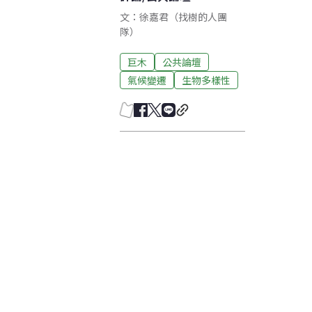
文：徐嘉君（找樹的人團
隊）
巨木
公共論壇
氣候變遷
生物多樣性