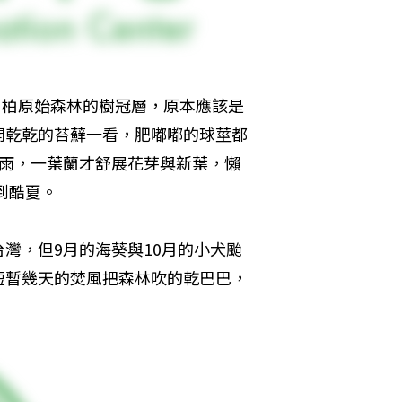
扁柏原始森林的樹冠層，原本應該是
開乾乾的苔蘚一看，肥嘟嘟的球莖都
場雨，一葉蘭才舒展花芽與新葉，懶
到酷夏。
灣，但9月的海葵與10月的小犬颱
短暫幾天的焚風把森林吹的乾巴巴，