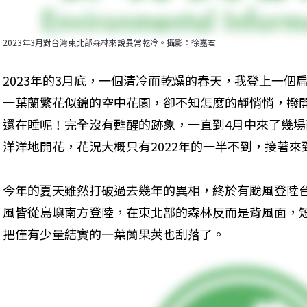
2023年3月對台灣東北部森林來說異常乾冷。攝影：徐嘉君
2023年的3月底，一個清冷而乾燥的春天，我登上一個
一葉蘭繁花似錦的空中花園，卻不知怎麼的靜悄悄，撥
還在睡呢！完全沒有甦醒的跡象，一直到4月中來了幾
洋洋地開花，花況大概只有2022年的一半不到，接著來
今年的夏天雖然打破過去幾年的異相，終於有颱風登陸台
風皆從島嶼南方登陸，在東北部的森林反而是背風面，
把僅有少量結實的一葉蘭果莢也刮落了。