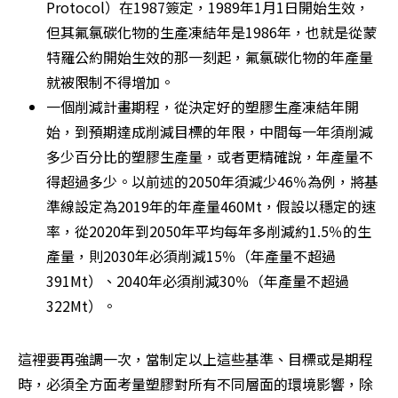
Protocol）在1987簽定，1989年1月1日開始生效，
但其氟氯碳化物的生產凍結年是1986年，也就是從蒙
特羅公約開始生效的那一刻起，氟氯碳化物的年產量
就被限制不得增加。
一個削減計畫期程，從決定好的塑膠生產凍結年開
始，到預期達成削減目標的年限，中間每一年須削減
多少百分比的塑膠生產量，或者更精確說，年產量不
得超過多少。以前述的2050年須減少46％為例，將基
準線設定為2019年的年產量460Mt，假設以穩定的速
率，從2020年到2050年平均每年多削減約1.5％的生
產量，則2030年必須削減15％（年產量不超過
391Mt）、2040年必須削減30％（年產量不超過
322Mt）。
這裡要再強調一次，當制定以上這些基準、目標或是期程
時，必須全方面考量塑膠對所有不同層面的環境影響，除