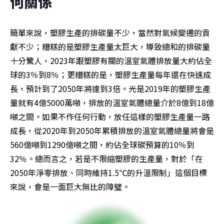
何關係
簡單來說，塑膠生產的排碳量不少，當然對氣候變遷的貢
獻不少；糟糕的是塑膠生產量太巨大，導致總和的排碳量
十分驚人，2023年跟塑膠有關的溫室氣體排放量大約佔全
球的3％到8％；更糟糕的是，塑膠生產量每年還在快速成
長，預計到了2050年將達到3倍。光是2019年的塑膠生產
量就有4億5000萬噸，排放的溫室氣體總量介於8億到18億
噸之間。如果不作任何行動，放任這樣的塑膠生產量一路
成長，從2020年到2050年累積排放的溫室氣體總量將會是
560億噸到1290億噸之間，約佔全球碳預算的10％到
32％。總而言之，若是不限縮塑膠的生產量，對於「在
2050年淨零排放、同時維持1.5℃的升溫限制」這個目標
來說，會是一面巨大無比的障璧。