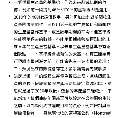
一個塑膠生產量的基準線，作為未來削減比例的依
據，例如前一段提到46％和70％的基準線即是選用
2019年的460Mt這個數字，另外再加上針對前驅物生
產量的限制條件。可以用某一年的主要塑料和前驅物
的生產量當作基準、或是數年期間的平均。但基準線
只能選用過去的數據，不能用根據趨勢所預測出的未
來某年的生產量當基準。以未來生產量當基準會有兩
個缺點：一、基準線會被預估的太高，在真正開始實
行塑膠產量削減之前，可能會先有一波產量的暴增；
二、預測出來的數據會存在太多爭議需要先被解決。
決定以哪一年的塑膠生產量為最高上限，凍結塑膠生
產的成長。假設將塑膠生產凍結年設定為2030年，意
思就是過了2030年以後，塑膠的年產量只能減少、不
能增加。這個凍結年限甚至可以設定在公約開始生效
之前，以彰顯公約欲達成目標的決心，例如限制臭氧
層破壞物質——氟氯碳化物的蒙特羅公約（Montreal 