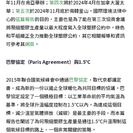
年11月在肯亞舉辦；
第四次
將於2024年4月在加拿大渥太
華；
第五次
於2024年11月底於南韓釜山。國際環境法律中
心的
這篇報告
的目的，主要也是為了能在第三次協商會議
將限縮塑膠生產量以最大程度寫入全球塑膠公約中。綠色
和平組織正全力推動全球塑膠公約，其它相關報導和資訊
可參考其
網頁
。
巴黎協定（Paris Agreement）與1.5℃
2015年聯合國氣候峰會中通過
巴黎協定
，取代京都議定
書，成為新的一份以遏止全球暖化為共同目標的協議。巴
黎協定設定了一個積極目標：以工業革命前的平均氣溫為
基準，將全球升溫幅度控制在1.5℃以內。為達成這個目
標，減少溫室氣體排放（減碳）是最主要的手段，而本篇
報告也闡述了為何限縮塑膠生產量是通往1.5℃升溫限制這
個氣候目標的路上，一個非常關鍵的策略。