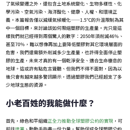
了氣候變遷之外，還包含土地系統變化、生物多樣性、化
學污染、空氣污染、海洋酸化、健康、人權、和環境正
義。本篇報告僅以減緩氣候暖化——1.5℃的升溫限制為其
中一個目標，來討論該如何限縮塑膠的生產量。光只是這
樣我們就已經得到兩個驚人的數字：2050年須削減46％、
甚至70％，難以想像再加上要降低塑膠對其它環境層面的
危害，我們還需額外削減多少生產量，也許得全面停止塑
膠的生產，未來才真的有一個乾淨安全、適合生命棲息的
地球。這或許有點危言聳聽、但我們不得不面對，因為以
後只會有越來越多警訊顯示，透過塑膠我們已經超支了多
少地球生態的資源。
小老百姓的我能做什麼？
首先，綠色和平組織
正全力推動全球塑膠公約的實現
，可
前往
連署
、動動手指盡一份力量，幫助促成全球塑膠公約