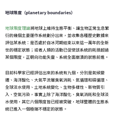
地球限度（planetary boundaries）
地球限度理論
將地球上維持生態平衡、讓生物正常生息繁
衍的幾個主要運作系統劃分出來，並收集各種歷史數據來
評估某系統：是否處於自冰河期結束以來這一萬年的全新
世的穩定狀態；或者人類的活動已促使該系統的耗損超過
某個限度，正朝向功能失靈、系統全面崩潰的狀態前進。
目前科學家已經評估出來的系統有九個，分別是氣候變
遷、海洋酸化、大氣平流層臭氧消耗、氮循環和磷循環、
全球淡水使用、土地系統變化、生物多樣性、新物質引
入、空氣污染，事實上除了海洋酸化、臭氧消耗和全球淡
水使用，其它六個限度皆已經被突破，地球整體的生態系
統已進入一個極端不穩定的狀態。