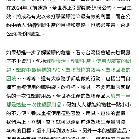
在2024年底前通過。全世界正引頸期盼這份公約，一旦生
效，將成為有史以來打擊塑膠污染最有效的利器，而在公
約中納入限縮塑膠生產的目標和策略，也勢必完善，否則
公約將形同虛設。
如果想進一步了解塑膠的危害，看守台灣協會過去也揭露
了不少資訊，包括
減塑慢活
、
塑膠生產、使用與廢棄的問
題
、
塑膠中最糟糕的PVC
、
塑膠微粒的故事
、
塑膠回收的
困境
……等等。還有大家隨手都能做的行動，包括出門自
備可重複使用的購物袋、飲料杯、餐具，不要索取店家提
供的一次性塑膠用品，全世界生產的塑膠產品
大約有一半
都是這些一次性塑膠用品
，假如人人都能夠犧牲一點小小
的不方便，養成重複使用這些容器、用具、包裝的習慣，
我們馬上、立刻、當下就可以達到前述塑膠生產量削減
46%的目標，還不用等到2050年。另外一半的塑膠產品，
則得靠大家發揮節約和愛惜物資的精神，將各種產品盡量