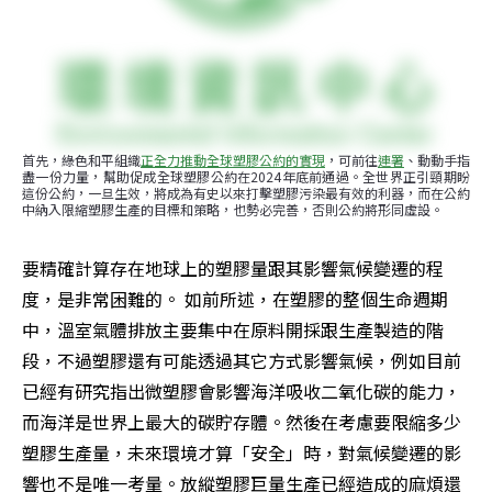
首先，綠色和平組織
正全力推動全球塑膠公約的實現
，可前往
連署
、動動手指
盡一份力量，幫助促成全球塑膠公約在2024年底前通過。全世界正引頸期盼
這份公約，一旦生效，將成為有史以來打擊塑膠污染最有效的利器，而在公約
中納入限縮塑膠生產的目標和策略，也勢必完善，否則公約將形同虛設。
要精確計算存在地球上的塑膠量跟其影響氣候變遷的程
度，是非常困難的。 如前所述，在塑膠的整個生命週期
中，溫室氣體排放主要集中在原料開採跟生產製造的階
段，不過塑膠還有可能透過其它方式影響氣候，例如目前
已經有研究指出微塑膠會影響海洋吸收二氧化碳的能力，
而海洋是世界上最大的碳貯存體。然後在考慮要限縮多少
塑膠生產量，未來環境才算「安全」時，對氣候變遷的影
響也不是唯一考量。放縱塑膠巨量生產已經造成的麻煩還