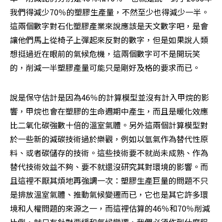
我們得減少70％的塑膠生產量，不然至少也得減少一半。
這兩個數字對石化塑膠產業來說應該是天文數字吧，是會
讓他們馬上從椅子上彈起來反對的數字，但是如果說人類
想挺過近在眼前的氣候危機，這兩個數字可不是開玩笑
的，削減一半塑膠產量可能只是剛好及格的要求而已。
說是保守估計是因為46％的計算模型並沒有計入甲烷的影
響，甲烷也會在塑膠的生命週期中產生，而且是暖化效應
比二氧化碳強數十倍的溫室氣體。另外這兩個計算模型對
於一些新的減碳技術過於樂觀，例如以氫氣作為替代性原
料、或者碳儲存的技術。這些技術要不就尚未成熟、作為
替代技術效益不夠、要不就還沒研究其對環境的影響。而
且這裡不厭其煩地再強調一次：塑膠生產巨量的問題不只
是排放溫室氣體、推動氣候變遷而已，它也是其它許多環
境和人權問題的來源之一，而這裡估算的46％和70％削減
比例，就只有針對要緩和氣候變遷，我們必須作到什麼程