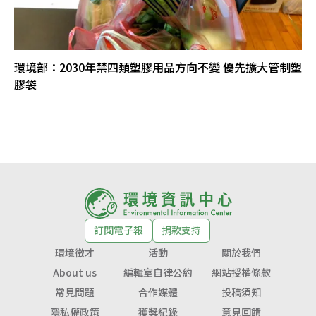
環境部：2030年禁四類塑膠用品方向不變 優先擴大管制塑
膠袋
訂閱電子報
捐款支持
環境徵才
活動
關於我們
About us
編輯室自律公約
網站授權條款
常見問題
合作媒體
投稿須知
隱私權政策
獲獎紀錄
意見回饋