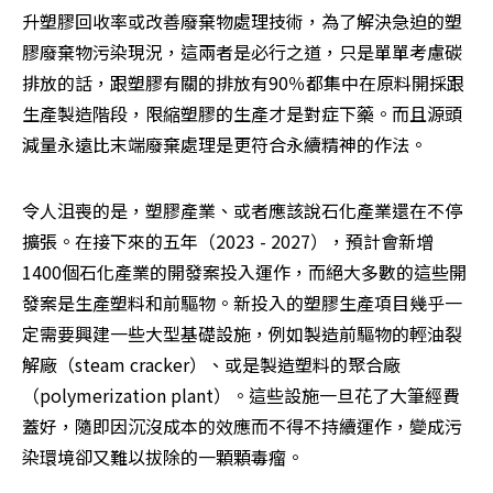
升塑膠回收率或改善廢棄物處理技術，為了解決急迫的塑
膠廢棄物污染現況，這兩者是必行之道，只是單單考慮碳
排放的話，跟塑膠有關的排放有90％都集中在原料開採跟
生產製造階段，限縮塑膠的生產才是對症下藥。而且源頭
減量永遠比末端廢棄處理是更符合永續精神的作法。
令人沮喪的是，塑膠產業、或者應該說石化產業還在不停
擴張。在接下來的五年（2023 - 2027），預計會新增
1400個石化產業的開發案投入運作，而絕大多數的這些開
發案是生產塑料和前驅物。新投入的塑膠生產項目幾乎一
定需要興建一些大型基礎設施，例如製造前驅物的輕油裂
解廠（steam cracker）、或是製造塑料的聚合廠
（polymerization plant）。這些設施一旦花了大筆經費
蓋好，隨即因沉沒成本的效應而不得不持續運作，變成污
染環境卻又難以拔除的一顆顆毒瘤。