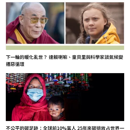
下一輪的暖化亂世？ 達賴喇嘛、童貝里與科學家談氣候變
遷惡循環
不公平的碳足跡：全球前10%富人 25年來碳排放占世界一