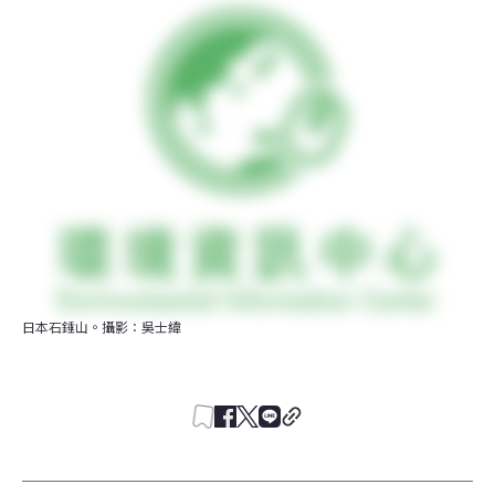
日本石錘山。攝影：吳士緯