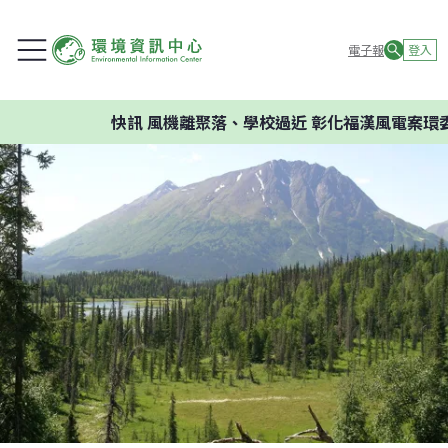
電子報
登入
快訊
風機離聚落、學校過近 彰化福漢風電案環委建議