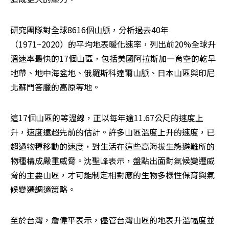
研究團隊對全球8616個山脈，分析過去40年
（1971~2020）的平均地表暖化速率，列出前20%全球升
溫速率最快的17個山區，包括美國阿拉斯加—育空的乾旱
地帶、地中海盆地、俄羅斯科達爾山脈、日本山區與印尼
北蘇門答臘的高原等地。
這17個山區的等溫線，正以每年逾11.67公尺的速度上
升，速度遠超先前的估計。許多山區溫度上升的速度，已
超過物種移動的速度，對生活在這些高海拔生態避難所的
物種構成嚴重威脅。沈聖峰表示，盤點出面對氣候變遷威
脅的主要山區，才可能制定相對應的生物多樣性保育與氣
候變遷調適策略。
至於台灣，詹偉平表示，儘管台灣山區的地表升溫幅度並