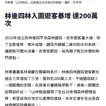
林業署「山林製造」品牌概念店林後四林開幕。攝影：李育琴
林後四林入園遊客暴增 達200萬
次
2010年成立的林後四平地森林園區，近年遊客量大增，除
了生態復育、樹木成蔭，園區內模擬二峰圳的水圳系統，
讓遊客可戲水消暑，非常受歡迎，成為親子假日休憩的熱
門景點。
林業署署長林華慶在開幕時表示，林後四林園區遊客數在
過去三年增加了三倍，達到近200萬人次，不過園區缺少
一個服務的空間，在屏東分署積極爭取下，將第一間概念
店開設於此。「山林製造展現了全台20多個森林遊憩品
牌，希望成為在地文化產業的連結，未來也會在全台各森
林遊憩區陸續展店。」