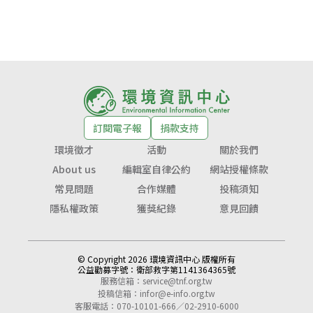
訂閱電子報
捐款支持
環境徵才
活動
關於我們
About us
編輯室自律公約
網站授權條款
常見問題
合作媒體
投稿須知
隱私權政策
獲獎紀錄
意見回饋
© Copyright 2026 環境資訊中心 版權所有
公益勸募字號：
衛部救字第1141364365號
服務信箱：
service@tnf.org.tw
投稿信箱：
infor@e-info.org.tw
客服電話：070-10101-666／02-2910-6000