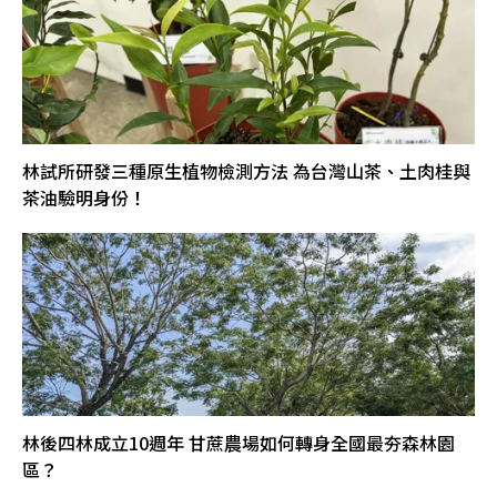
林試所研發三種原生植物檢測方法 為台灣山茶、土肉桂與
茶油驗明身份！
林後四林成立10週年 甘蔗農場如何轉身全國最夯森林園
區？