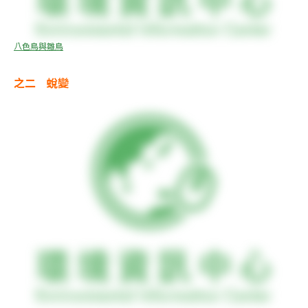
八色鳥與雛鳥
之二　蛻變