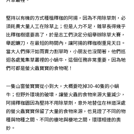
堅持以有機的方式種植釋枷的阿揚，因為不用除草劑，必
須耗費大量人工在除草上；但是人力不足，雜草長得幾乎
比釋枷樹還要高了，於是志工們決定分組舉辦除草大賽，
舉起鐮刀，在最短的時間內，讓阿揚的釋枷樹重見天日。
當大人們揮汗如雨賣力割草時，小朋友也沒閒著，他們巡
迴各處蒐集草叢裡的小蝸牛，這個任務非常重要，因為牠
們可都是螢火蟲寶寶的食物呢！
一隻山窗螢寶寶從小到大，大概要吃掉30-40隻的小蝸
牛；但野外環境的破壞，讓螢火蟲的食物來源大量減少，
阿揚釋枷園因為堅持不用除草劑，意外地替住在林道深處
的螢火蟲寶寶保留了大量的食物來源，也見證了不同的物
種與物種之間、不同的棲地與棲地之間，環環相連的奧
妙。