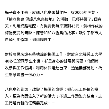
梅子賣不出去，就請八色鳥來幫忙吧！從2005年開始，
「搶救梅農 保護八色鳥棲地」的活動，已經持續了3個春
天。利用網路宅配，有機青梅每斤賣到45元，黃梅作成的
梅醋更受到青睞。陳善和和八色鳥的故事，吸引了都市人
自願利用假期，到梅園做工。
對於農民來說有些枯燥的梅園工作，對於台北縣勞工大學
40多位資深學生來說，卻是身心的舒展與玩耍。他們第一
次參與工作假期，利用休假遠赴台東，透過義務勞動，為
生態環境盡一份心力。
八色鳥的到訪，改變了梅園的命運；都市志工熱情的投
入，更為梅園注入了新的活力；不過工作還沒有結束，志
工們還有新的任務要完成……