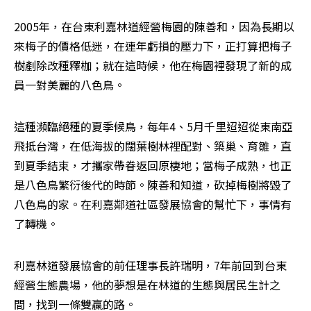
2005年，在台東利嘉林道經營梅園的陳善和，因為長期以
來梅子的價格低迷，在連年虧損的壓力下，正打算把梅子
樹剷除改種釋枷；就在這時候，他在梅園裡發現了新的成
員――一對美麗的八色鳥。
這種瀕臨絕種的夏季候鳥，每年4、5月千里迢迢從東南亞
飛抵台灣，在低海拔的闊葉樹林裡配對、築巢、育雛，直
到夏季結束，才攜家帶眷返回原棲地；當梅子成熟，也正
是八色鳥繁衍後代的時節。陳善和知道，砍掉梅樹將毀了
八色鳥的家。在利嘉鄰道社區發展協會的幫忙下，事情有
了轉機。
利嘉林道發展協會的前任理事長許瑞明，7年前回到台東
經營生態農場，他的夢想是在林道的生態與居民生計之
間，找到一條雙贏的路。