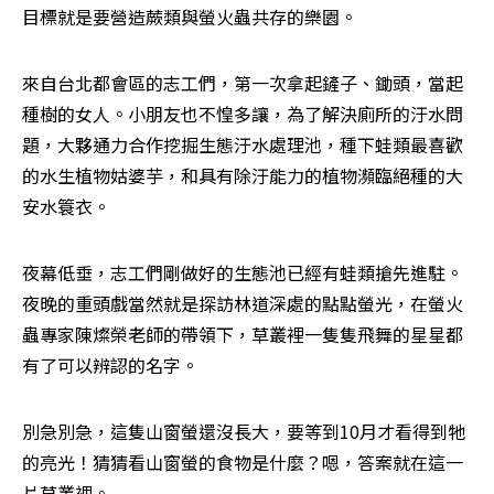
目標就是要營造蕨類與螢火蟲共存的樂園。
來自台北都會區的志工們，第一次拿起鏟子、鋤頭，當起
種樹的女人。小朋友也不惶多讓，為了解決廁所的汙水問
題，大夥通力合作挖掘生態汙水處理池，種下蛙類最喜歡
的水生植物姑婆芋，和具有除汙能力的植物――瀕臨絕種的大
安水簑衣。
夜幕低垂，志工們剛做好的生態池已經有蛙類搶先進駐。
夜晚的重頭戲當然就是探訪林道深處的點點螢光，在螢火
蟲專家陳燦榮老師的帶領下，草叢裡一隻隻飛舞的星星都
有了可以辨認的名字。
別急別急，這隻山窗螢還沒長大，要等到10月才看得到牠
的亮光！猜猜看山窗螢的食物是什麼？嗯，答案就在這一
片草叢裡。