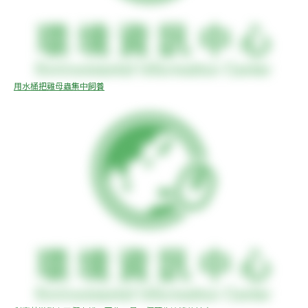
用水桶把雞母蟲集中飼養