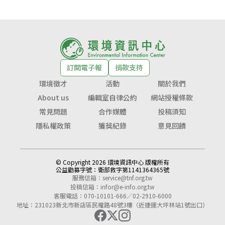
訂閱電子報
捐款支持
環境徵才
活動
關於我們
About us
編輯室自律公約
網站授權條款
常見問題
合作媒體
投稿須知
隱私權政策
獲獎紀錄
意見回饋
© Copyright 2026 環境資訊中心 版權所有
公益勸募字號：
衛部救字第1141364365號
服務信箱：
service@tnf.org.tw
投稿信箱：
infor@e-info.org.tw
客服電話：070-10101-666／02-2910-6000
地址：231023新北市新店區民權路48號3樓（近捷運大坪林站1號出口）