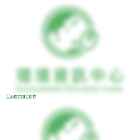
低海拔的闊葉樹林