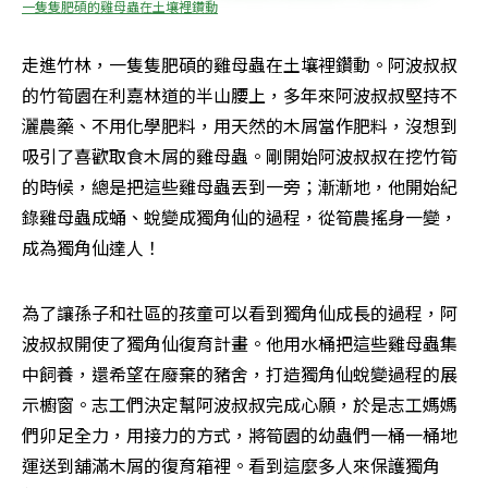
一隻隻肥碩的雞母蟲在土壤裡鑽動
走進竹林，一隻隻肥碩的雞母蟲在土壤裡鑽動。阿波叔叔
的竹筍園在利嘉林道的半山腰上，多年來阿波叔叔堅持不
灑農藥、不用化學肥料，用天然的木屑當作肥料，沒想到
吸引了喜歡取食木屑的雞母蟲。剛開始阿波叔叔在挖竹筍
的時候，總是把這些雞母蟲丟到一旁；漸漸地，他開始紀
錄雞母蟲成蛹、蛻變成獨角仙的過程，從筍農搖身一變，
成為獨角仙達人！
為了讓孫子和社區的孩童可以看到獨角仙成長的過程，阿
波叔叔開使了獨角仙復育計畫。他用水桶把這些雞母蟲集
中飼養，還希望在廢棄的豬舍，打造獨角仙蛻變過程的展
示櫥窗。志工們決定幫阿波叔叔完成心願，於是志工媽媽
們卯足全力，用接力的方式，將筍園的幼蟲們一桶一桶地
運送到舖滿木屑的復育箱裡。看到這麼多人來保護獨角