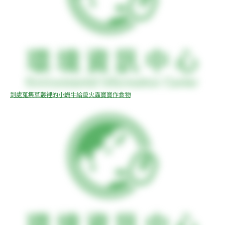
到處蒐集草叢裡的小蝸牛給螢火蟲寶寶作食物