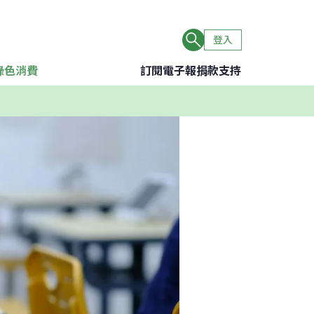
登入
綠色消費
訂閱電子報
捐款支持