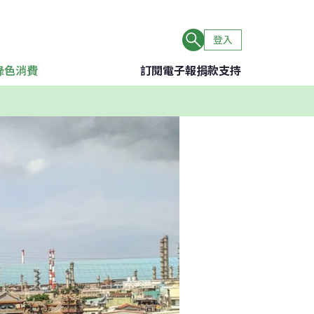
登入
綠色消費
訂閱電子報
捐款支持