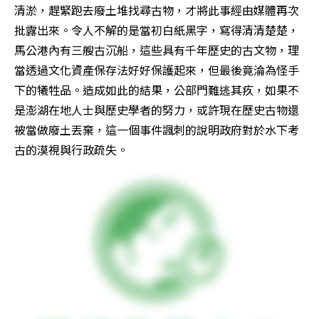
清淤，趕緊跑去廢土堆找尋古物，才將此事經由媒體再次
批露出來。令人不解的是當初白紙黑字，寫得清清楚楚，
馬公港內有三艘古沉船，這些具有千年歷史的古文物，理
當透過文化資產保存法好好保護起來，但最後竟淪為怪手
下的犧牲品。造成如此的結果，公部門難逃其疚，如果不
是澎湖在地人士與歷史學者的努力，或許現在歷史古物還
被當做廢土丟棄，這一個事件諷刺的說明政府對於水下考
古的漠視與行政疏失。 