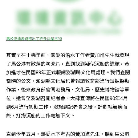
馬公港清淤時挖出了許多沈船古物
其實早在十幾年前，澎湖的潛水工作者黃加進先生就發現
了馬公港有散落的陶瓷片，直到找到疑似沉船的遺骸，黃
加進才在民國89年正式報請澎湖縣文化局處理。我們查閱
當時的公文，澎湖縣文化局也曾報請教育部進行試掘探勘
作業，後來教育部會同港務局、文化局、歷史博物館等單
位，還曾至澎湖召開記者會，大肆宣傳將在民國90年4月
到6月進行初勘工作，沒想到記者會之後，計劃就無疾而
終，打撈沉船的工作毫無下文。 
直到今年五月，熱愛水下考古的黃加進先生，聽到馬公港