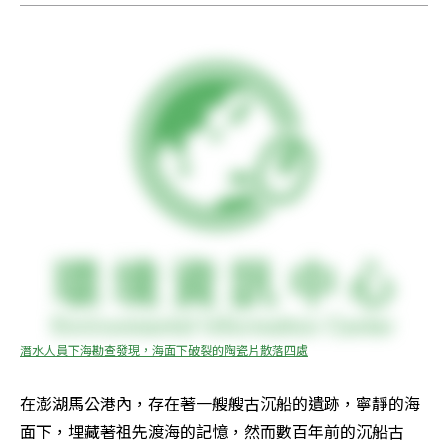
潛水人員下海勘查發現，海面下破裂的陶瓷片散落四處
在澎湖馬公港內，存在著一艘艘古沉船的遺跡，寧靜的海
面下，埋藏著祖先渡海的記憶，然而數百年前的沉船古