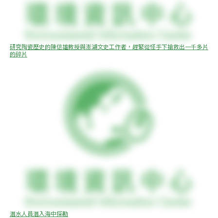
研究陶瓷歷史的陳信雄教授與澎湖文史工作者，趕緊從怪手下搶救出一千多片
的碎片
潛水人員潛入海中探勘