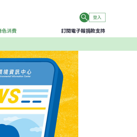
登入
綠色消費
訂閱電子報
捐款支持