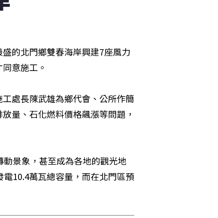
最盛的北門鄉雙春海岸興建7座風力
意施工。 

施工處長陳武雄為鄉代會、公所作簡
排放量、石化燃料價格飆漲等問題，
轉動景象，甚至成為各地的觀光地
電10.4萬瓦總容量，而在北門區預