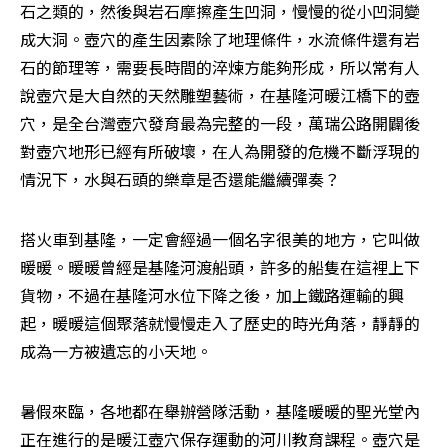
石之類的，然後與岩石摩擦產生凹洞，慢慢的從小凹洞變
成大洞。壺穴的產生因素除了地理條件，水流條件還有岩
石的節理等，需要長時間的淬煉方能夠形成，所以常有人
說壺穴是大自然的天然雕塑藝術，在基隆河暖江橋下的壺
穴，是全台灣壺穴發育最為完整的一段，萬瑞公路開闢後
對壺穴地形已經有所破壞，在人為開發的危機不斷浮現的
情況下，水與石頭的樂章是否還能繼續彈奏？
搭火車到基隆，一定會經過一個名字很美的地方，它叫做
暖暖。暖暖曾經是基隆河渡船頭，許多的船隻在這裡上下
貨物，不過在基隆河水位下降之後，加上鐵路運輸的興
起，暖暖這個聚落就慢慢走入了歷史的時光角落，靜靜的
成為一方被遺忘的小天地。
暑假來臨，各地都在舉辦營隊活動，基隆暖暖的聖光堂內
正在進行的是暖江壺穴保存運動的河川教育課程。壺穴是