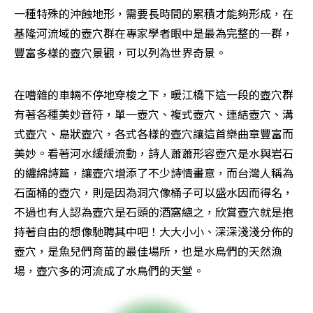
一種特殊的沖蝕地形，需要長時間的累積才能夠形成，在
基隆河流域的壺穴群在專家學者眼中是最為完整的一群，
豐富多樣的壺穴景觀，可以列為世界奇景。
在嘈雜的車輛不停地穿梭之下，暖江橋下這一段的壺穴群
有著各種美妙音符，單一壺穴、複式壺穴、連結壺穴、溝
式壺穴、島狀壺穴，各式各樣的壺穴讓這首樂曲章豐富而
美妙。看著河水緩緩流動，詩人蕭蕭形容壺穴是水與岩石
的纏綿詩篇，讓壺穴增添了不少詩情畫意，而台灣人稱為
石面桶的壺穴，則是因為洞穴像桶子可以盛水因而得名，
不過也有人認為壺穴是石頭的酒窩總之，欣賞壺穴就是抱
持著自由的想像馳聘其中吧！大大小小、深深淺淺分佈的
壺穴，是魚兒們育苗的最佳場所，也是水鳥們的天然漁
場，壺穴多的河流成了水鳥們的天堂。