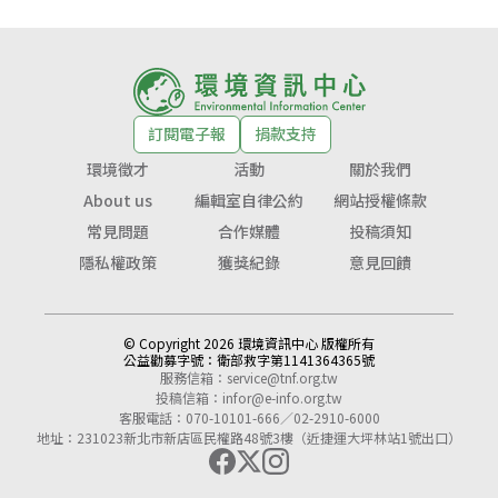
訂閱電子報
捐款支持
環境徵才
活動
關於我們
About us
編輯室自律公約
網站授權條款
常見問題
合作媒體
投稿須知
隱私權政策
獲獎紀錄
意見回饋
© Copyright 2026 環境資訊中心 版權所有
公益勸募字號：
衛部救字第1141364365號
服務信箱：
service@tnf.org.tw
投稿信箱：
infor@e-info.org.tw
客服電話：070-10101-666／02-2910-6000
地址：231023新北市新店區民權路48號3樓（近捷運大坪林站1號出口）