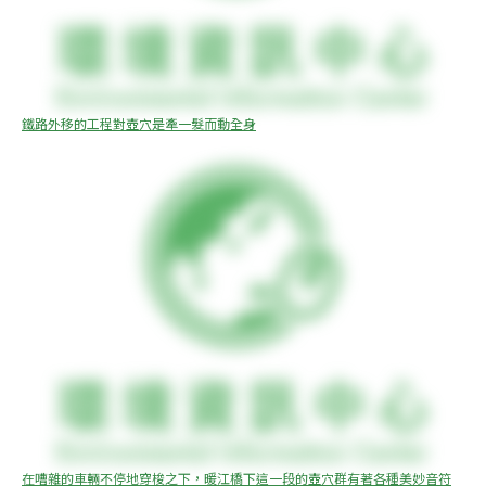
鐵路外移的工程對壺穴是牽一髮而動全身
在嘈雜的車輛不停地穿梭之下，暖江橋下這一段的壺穴群有著各種美妙音符