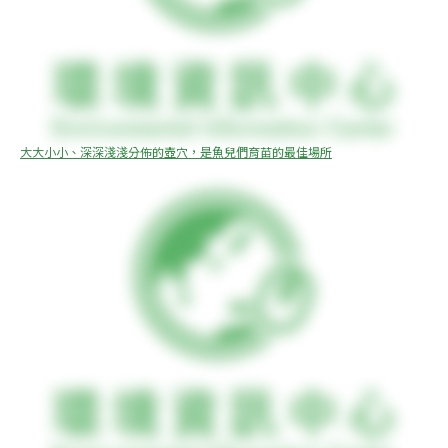
大大小小、深深淺淺分佈的壺穴，是魚兒們育苗的最佳場所