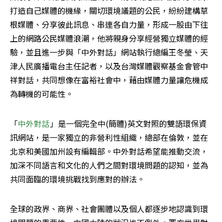
打造自己媒體的機緣，關切環境議題的公民，紛紛建構草
根媒體、分享彼此訊息、串連各自力量，形成一股由下往
上的網路公民媒體浪潮，他將親身分享經營獨立媒體的經
驗，並且進一步與「中外對話」網站執行總編王冬瑩、天
津人民廣播電台主任記者，以及台灣媒體觀察基金會管中
祥對話，共同想像在富裕社會中，藉由媒體力量讓危機成
為轉機的可能性。
「
中外對話
」是一個完全中(簡體)英文對照的雙語環保資
訊網站，是一家獨立的非營利性組織，總部在倫敦，並在
北京和美國加州設有編輯部。中外對話希望能推動交流，
加深不同語言和文化的人們之間對環境問題的認知，並為
共同面臨的環境挑戰找到應對的辦法。
全球的政界、商界、社會團體以及個人都逐步地認識到環