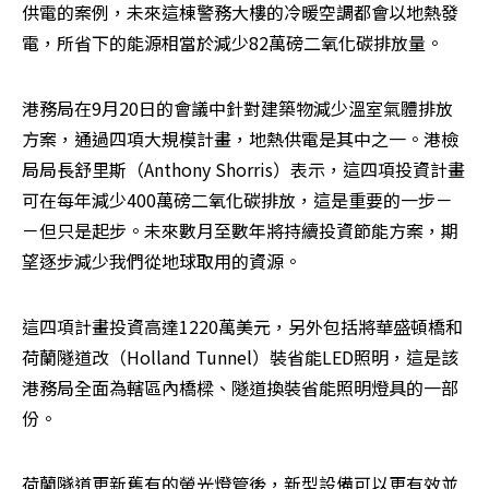
供電的案例，未來這棟警務大樓的冷暖空調都會以地熱發
電，所省下的能源相當於減少82萬磅二氧化碳排放量。
港務局在9月20日的會議中針對建築物減少溫室氣體排放
方案，通過四項大規模計畫，地熱供電是其中之一。港檢
局局長舒里斯（Anthony Shorris）表示，這四項投資計畫
可在每年減少400萬磅二氧化碳排放，這是重要的一步－
－但只是起步。未來數月至數年將持續投資節能方案，期
望逐步減少我們從地球取用的資源。
這四項計畫投資高達1220萬美元，另外包括將華盛頓橋和
荷蘭隧道改（Holland Tunnel）裝省能LED照明，這是該
港務局全面為轄區內橋樑、隧道換裝省能照明燈具的一部
份。
荷蘭隧道更新舊有的螢光燈管後，新型設備可以更有效並