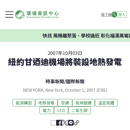
電子報
登入
快訊
風機離聚落、學校過近 彰化福漢風電
2007年10月03日
紐約甘迺迪機場將裝設地熱發電
時事新聞
/
國際新聞
NEW YORK, New York, October 1, 2007 (ENS)
能源轉型
地熱發電
空調
氣候變遷
溫室氣體
電力
LED
二氧化碳