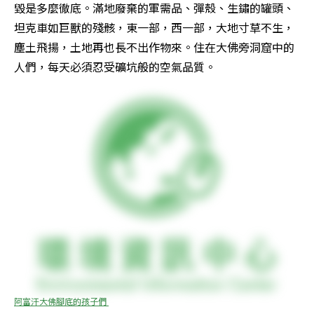
毀是多麼徹底。滿地廢棄的軍需品、彈殼、生鏽的罐頭、
坦克車如巨獸的殘骸，東一部，西一部，大地寸草不生，
塵土飛揚，土地再也長不出作物來。住在大佛旁洞窟中的
人們，每天必須忍受礦坑般的空氣品質。
阿富汗大佛腳底的孩子們 