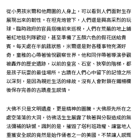
從小男孩米爾和他周圍的人身上，可以看到人們面對生存
展現出來的韌性。在坦克炮管下，人們還是興高采烈的玩
球。臨時政府的官員搭機前來巡視，人們在荒蕪的地上鋪
著紅地毯列隊歡迎，甚至準備了五顏六色的假花送給貴
賓。每天處在半飢餓狀態，米爾還是對各種事物充滿好
奇，童稚的心帶著愉悅觀察世界。他和同伴帶著導演參觀
被轟炸的歷史遺跡，以前的皇宮、石室、狹窄的階梯，都
是孩子玩耍的最佳場所。古蹟在人們心中留下的記憶之所
以深刻，是因為親近生活的緣故。沒有人會對鎖在鐵柵欄
後保存完善的古蹟產生感情。
大佛不只是文明遺產，更是精神的圖騰。大佛原先所在之
處空蕩蕩的大洞，彷彿活生生展露了執著與分裂造成的無
法彌補的缺憾。諷刺的是，摧毀了塔利班政權、讓當地人
重獲安全感的竟然是始作俑者之一的美國。不禁讓人感慨