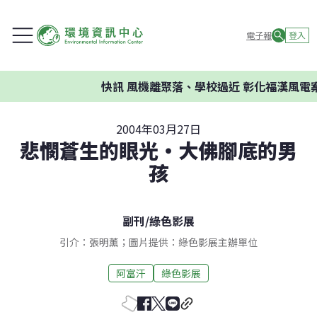
電子報
登入
快訊
風機離聚落、學校過近 彰化福漢風電案環
2004年03月27日
悲憫蒼生的眼光‧大佛腳底的男
孩
副刊
/
綠色影展
引介：張明薰；圖片提供：綠色影展主辦單位
阿富汗
綠色影展