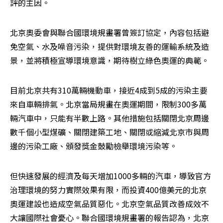
評的主因。
北京奧委會與聯合國環境規畫署曾簽訂協定，內容包括避
免空氣、水及噪音污染，提供對環境友善的運輸系統及造
景，並將積極宣導環境意識，期待樹立綠色奧運的典範。
目前北京共有310萬輛機動車，接近4成到5成的污染主要
來自車輛排氣。北京當局規畫在奧運期間，限制300多萬
輛汽車中，只能有半數上路。其他措施包括關閉北京周邊
數千個小型煤礦、關閉建築工地、關閉或縮減北京市與周
邊的污染工廠、頒發獎金鼓勵檢舉環境污染等。
但快速發展的經濟及每天增加1000多輛的汽車，導致官方
治理環境的努力實際效果有限，而投資400億美元的北京
奧運建設也造成空氣品質惡化。北京空氣品質改善成效不
大讓國際社會憂心。聯合國環境規畫署的報告認為，北京