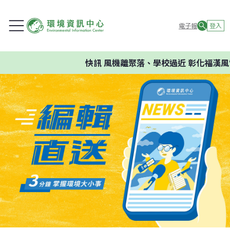
電子報
登入
快訊
風機離聚落、學校過近 彰化福漢風