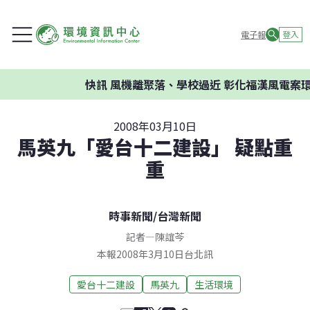
電子報
登入
快訊
風機離聚落、學校過近 彰化福漢風電案環委建
2008年03月10日
馬英九「愛台十二建設」 疑點重
重
時事新聞
/
台灣新聞
記者
—
陳誼芩
本報2008年3月10日台北訊
愛台十二建設
馬英九
生活環境