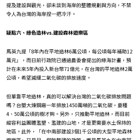
提及建設與觀光，卻未談到海岸的整體規劃與方向，不禁
令人為台灣的海岸捏一把冷汗。
疑點六、綠色造林vs.建設森林遊樂區
馬英九提「8年內在平地造林6萬公頃，每公頃每年補助12
萬元」，而日前行政院已通過農委會提出的綠海計畫，預
計在未來5年內投入新台幣71億元，在台灣的平地造林2萬
公頃，希望減緩二氧化碳的排放速度。
但單靠平地造林，真的可以解決台灣的二氧化碳排放問題
嗎？台塑大煉鋼廠一年排放1450萬噸的二氧化碳，要種
4、50萬公頃的樹才夠。另外，只推動平地造林，而目前
縱容利益團體濫墾、濫建的山地，才是更需要水土保持的
地區。此外，「在中南部建設3個1千公頃的大型平地森林