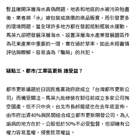
暫且撇開深層海水真偽問題，地表和地底的水被污染殆盡
後，業者將「水」被包裝成高價的商品販賣，而引發更多
的環境問題，當全球許多地方都在發起抵制瓶裝水運動，
馬英九卻把發展深層海水、設置深層海水產業發展園區作
為花東產業中重要的一環，實在過於草率，如此未經審慎
評估與瞭解，容易淪為「騙局」的共犯。
疑點三、都市/工業區更新 誰受益？
都市更新議題近日因民進黨政府欲成立「台灣都市更新公
司」而備受關注，馬英九批綠營在卸任前成立多家公司掏
空國產。但不只中央，台北市長郝龍斌也在去年底宣佈，
由市府出資40%與民間結合成立都市更新開發公司。為人
詬病的地方在於，公股低於50%不必受監督，但卻擁有公
權力容易濫權，侵害民眾權益。