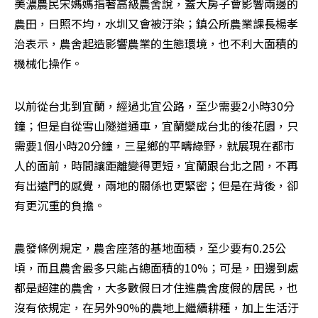
美濃農民宋媽媽指著高級農舍說，蓋大房子會影響兩邊的
農田，日照不均，水圳又會被汙染；鎮公所農業課長楊孝
治表示，農舍起造影響農業的生態環境，也不利大面積的
機械化操作。
以前從台北到宜蘭，經過北宜公路，至少需要2小時30分
鐘；但是自從雪山隧道通車，宜蘭變成台北的後花園，只
需要1個小時20分鐘，三星鄉的平疇綠野，就展現在都市
人的面前，時間讓距離變得更短，宜蘭跟台北之間，不再
有出遠門的感覺，兩地的關係也更緊密；但是在背後，卻
有更沉重的負擔。
農發條例規定，農舍座落的基地面積，至少要有0.25公
頃，而且農舍最多只能占總面積的10%；可是，田邊到處
都是超建的農舍，大多數假日才住進農舍度假的居民，也
沒有依規定，在另外90%的農地上繼續耕種，加上生活汙