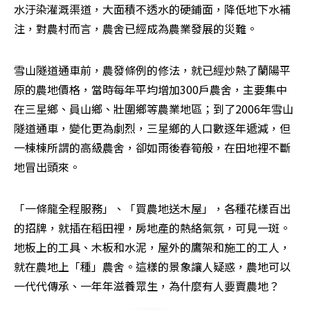
水汙染灌溉渠道，大面積不透水的硬鋪面，降低地下水補
注，對農村而言，農舍已經成為農業發展的災難。
雪山隧道通車前，農發條例的修法，就已經炒熱了蘭陽平
原的農地價格，當時每年平均增加300戶農舍，主要集中
在三星鄉、員山鄉、壯圍鄉等農業地區；到了2006年雪山
隧道通車，變化更為劇烈，三星鄉的人口數逐年遞減，但
一棟棟所謂的高級農舍，卻如雨後春筍般，在田地裡不斷
地冒出頭來。
「一條龍全程服務」、「買農地送木屋」，各種花樣百出
的招牌，就插在稻田裡，房地產的熱絡氣氛，可見一斑。
地板上的工具、木板和水泥，屋外的鷹架和施工的工人，
就在農地上「種」農舍。這樣的景象讓人疑惑，農地可以
一代代傳承、一年年滋養眾生，為什麼有人要賣農地？