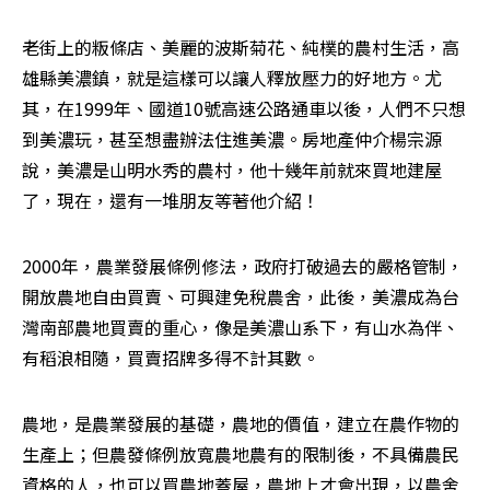
老街上的粄條店、美麗的波斯菊花、純樸的農村生活，高
雄縣美濃鎮，就是這樣可以讓人釋放壓力的好地方。尤
其，在1999年、國道10號高速公路通車以後，人們不只想
到美濃玩，甚至想盡辦法住進美濃。房地產仲介楊宗源
說，美濃是山明水秀的農村，他十幾年前就來買地建屋
了，現在，還有一堆朋友等著他介紹！
2000年，農業發展條例修法，政府打破過去的嚴格管制，
開放農地自由買賣、可興建免稅農舍，此後，美濃成為台
灣南部農地買賣的重心，像是美濃山系下，有山水為伴、
有稻浪相隨，買賣招牌多得不計其數。
農地，是農業發展的基礎，農地的價值，建立在農作物的
生產上；但農發條例放寬農地農有的限制後，不具備農民
資格的人，也可以買農地蓋屋，農地上才會出現，以農舍