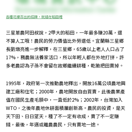
各種花樣百出的招牌，就插在稻田裡
三星蔥農阿田叔說，2甲大的稻田，一年最多賺20萬，還
不算人工哦！農民的勞力價值比外勞還低。宜蘭縣三星鄉
長劉燉亮進一步解釋，在三星鄉，65歲以上老人人口占了
17%，務農無法養家活口，所以年輕人都在外地打拼，許
多老農認為子孫不會留在故鄉繼續耕種，乾脆把田賣掉。
1995年，政府第一次推動農地釋出，開放16萬公頃農地興
建工廠和住宅；2000年，農地開放自由買賣，此後農業產
值在國民生產毛額中，一直低於2%；2002年，台灣加入
WTO，之後年農地休耕面積屢創新高。農民的投資，是天
天下田、日日望天，種了不一定有收成，賣了不一定賺
錢，最後，年邁或離農農民，只有賣地一途。