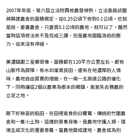
2007年年底，第六屆立法院再修農發條例，立法委員試圖
將興建農舍的面積規定，從0.25公頃下修到0.1公頃，也就
是說，要蓋農舍，只要買0.1公頃的農地，就可以了。雖然
當時這項修法來不及完成三讀，但是農地面臨浩劫的壓
力，從來沒有停過。
美濃鎮跟三星鄉很像，面積都在120平方公里左右，都有
山脈作為屏障，有水圳灌溉良田，還有在地濃厚的人情
味。農地自由買賣的措施，在一南一北高速公路的催化
下，同時讓這2個以農業為根本的鄉鎮，漸漸失去務農的
立足之地。
剛下好秧苗的稻田、在田裡覓食的白鷺鷥、傳統的竹圍農
舍和一隻小土狗，這樣的景象背後，是農地守護人類、環
境生成文化的重要意義。當農地變成建地、農舍成為別