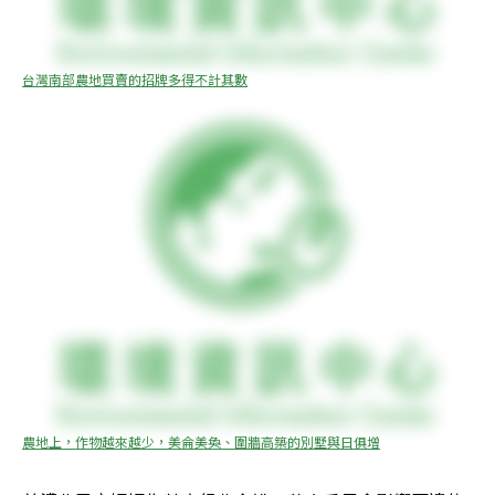
台灣南部農地買賣的招牌多得不計其數
農地上，作物越來越少，美侖美奐、圍牆高築的別墅與日俱增