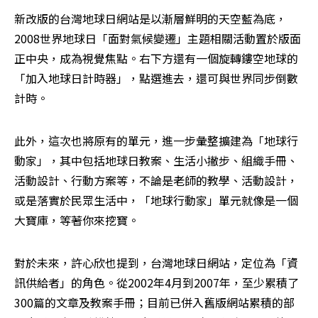
新改版的台灣地球日網站是以漸層鮮明的天空藍為底，
2008世界地球日「面對氣候變遷」主題相關活動置於版面
正中央，成為視覺焦點。右下方還有一個旋轉鏤空地球的
「加入地球日計時器」，點選進去，還可與世界同步倒數
計時。 
此外，這次也將原有的單元，進一步彙整擴建為「地球行
動家」，其中包括地球日教案、生活小撇步、組織手冊、
活動設計、行動方案等，不論是老師的教學、活動設計，
或是落實於民眾生活中，「地球行動家」單元就像是一個
大寶庫，等著你來挖寶。
對於未來，許心欣也提到，台灣地球日網站，定位為「資
訊供給者」的角色。從2002年4月到2007年，至少累積了
300篇的文章及教案手冊；目前已併入舊版網站累積的部