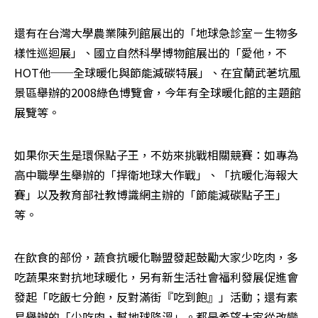
還有在台灣大學農業陳列館展出的「地球急診室－生物多
樣性巡迴展」、國立自然科學博物館展出的「愛他，不
HOT他──全球暖化與節能減碳特展」、在宜蘭武荖坑風
景區舉辦的2008綠色博覽會，今年有全球暖化館的主題館
展覽等。
如果你天生是環保點子王，不妨來挑戰相關競賽：如專為
高中職學生舉辦的「捍衛地球大作戰」、「抗暖化海報大
賽」以及教育部社教博識網主辦的「節能減碳點子王」
等。
在飲食的部份，蔬食抗暖化聯盟發起鼓勵大家少吃肉，多
吃蔬果來對抗地球暖化，另有新生活社會福利發展促進會
發起「吃飯七分飽，反對滿街『吃到飽』」活動；還有素
易舉辦的「少吃肉，幫地球降溫」。都是希望大家從改變