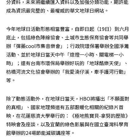
分資料，未來將繼續匯入資料以及加強分類功能，期許能
成為資訊最完整的、最權威的華文地球日網站。
今年地球日活動形態相當豐富，自即日起（19日）到六月
底止，包括綠色陣線協會、土城市生態保育協會等共同舉
辦「彈藥cool市集音樂會」；行政院環保署舉辦全國淨灘
活動、並於地球日當天中午「熄燈一小時、關電梯一小
時」；還有台南市環保局舉辦好玩的「地球酷樂天使」、 
枋橋河流文化協會舉辦的「我愛湳仔溪，牽手護河行動」
等。
除了動態活動外，在地球日當天，HBO將播出「不願面對
的真相」、國家地理頻道有五部跟暖化相關的紀錄片首
映，在花蓮慈濟大學舉行的：《極地熊寶貝-拿努的歷險》
特映會及座談，以及宜蘭的綠色影展與在國立臺灣科學育
館舉辦的24場節能減碳講座等。