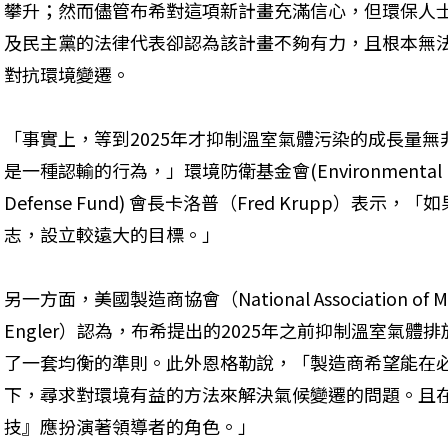
攀升；然而儘管布希對這項新計畫充滿信心，但環保人
及民主黨的法律代表卻認為該計畫不夠有力，且根本無
對抗環境變遷。 
「事實上，等到2025年才抑制溫室氣體污染的成長量無
是一種認輸的行為，」環境防衛基金會(Environmental 
Defense Fund) 會長卡洛普（Fred Krupp）表
志，設立較遠大的目標。」 
另一方面，美國製造商協會（National Association of M
Engler）認為，布希提出的2025年之前抑制溫室氣
了一套均衡的準則。此外恩格勒說，「製造商希望能在
下，尋求對環境有益的方法來解決氣候變遷的問題。且
技』應扮演著領導者的角色。」 