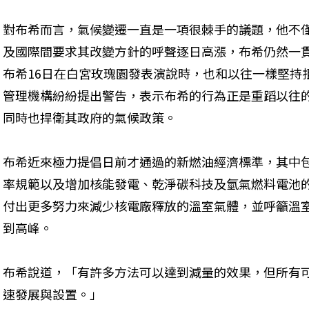
對布希而言，氣候變遷一直是一項很棘手的議題，他不
及國際間要求其改變方針的呼聲逐日高漲，布希仍然一
布希16日在白宮玫瑰園發表演說時，也和以往一樣堅持
管理機構紛紛提出警告，表示布希的行為正是重蹈以往
同時也捍衛其政府的氣候政策。
布希近來極力提倡日前才通過的新燃油經濟標準，其中
率規範以及增加核能發電、乾淨碳科技及氫氣燃料電池
付出更多努力來減少核電廠釋放的溫室氣體，並呼籲溫室
到高峰。
布希說道，「有許多方法可以達到減量的效果，但所有
速發展與設置。」 