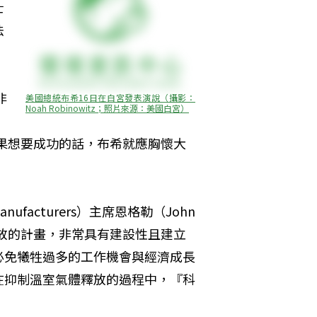
士
法
非
美國總統布希16日在白宮發表演說（攝影：
Noah Robinowitz；照片來源：美國白宮）
示，「如果想要成功的話，布希就應胸懷大
anufacturers）主席恩格勒（John 
體排放的計畫，非常具有建設性且建立
必免犧牲過多的工作機會與經濟成長
在抑制溫室氣體釋放的過程中，『科