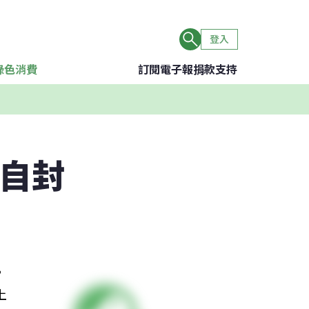
登入
綠色消費
訂閱電子報
捐款支持
步自封
，
上