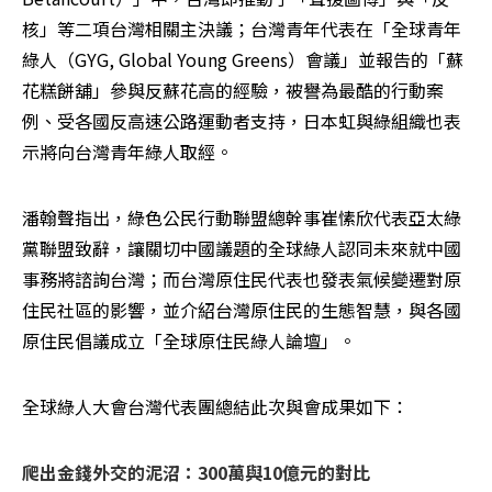
核」等二項台灣相關主決議；台灣青年代表在「全球青年
綠人（GYG, Global Young Greens）會議」並報告的「蘇
花糕餅舖」參與反蘇花高的經驗，被譽為最酷的行動案
例、受各國反高速公路運動者支持，日本虹與綠組織也表
示將向台灣青年綠人取經。
潘翰聲指出，綠色公民行動聯盟總幹事崔愫欣代表亞太綠
黨聯盟致辭，讓關切中國議題的全球綠人認同未來就中國
事務將諮詢台灣；而台灣原住民代表也發表氣候變遷對原
住民社區的影響，並介紹台灣原住民的生態智慧，與各國
原住民倡議成立「全球原住民綠人論壇」。
全球綠人大會台灣代表團總結此次與會成果如下： 
爬出金錢外交的泥沼：300萬與10億元的對比