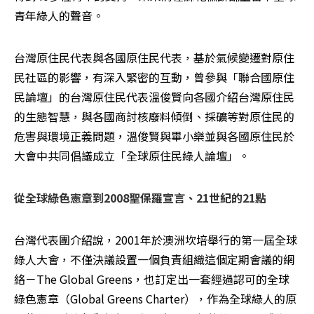
青年綠人的聲音。
台灣原住民代表與各國原住民代表，基於氣候變遷對原住
民社區的影響，有深入緊密的互動，曾參與「聯合國原住
民論壇」的台灣原住民代表溫俊賢向各國介紹台灣原住民
的生態智慧，與各國商討核廢料傾倒、採礦等對原住民的
危害與環境正義問題，溫俊賢與畢小樂並與各國原住民於
大會中共同倡議成立「全球原住民綠人論壇」。 
從全球綠色憲章到2008聖保羅宣言、21世紀的21點
台灣代表團介紹說，2001年於澳洲坎培舉行的第一屆全球
綠人大會，不僅決議設置一個負責組織這個定期會議的網
絡－The Global Greens，也訂定出一套經過認可的全球
綠色憲章（Global Greens Charter），作為全球綠人的原