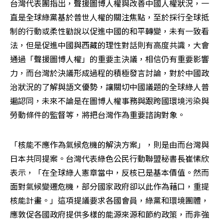
台灣代表團指出，聲援圖博人權與改善中國人權狀況，一
直是全球綠黨基於普世人權的關注焦點，至於採行全球抵
制的行動或柔性勸說以促進中國的和平轉變，未有一致看
法，但是促進中國與西藏的理性對話則有高度共識，大會
通過「聲援圖博人權」的重要主決議，相信仍有重要影響
力，而台灣於決議形成過程的積極發言討論，對於中國政
治狀況的了解與語文優勢，讓關切中國議題的全球綠人普
遍認同，未來不論是在圖博人權事務與跟跨國環境污染與
勞動條件的監督等，將把台灣作為重要諮詢對象。
「核能不應作為氣候危機的解決方案」，則是由而台灣與
日本共同提案。台灣代表綠色公民行動聯盟秘書長崔愫欣
表示，「在全球綠人憲章當中，反核已是基本價值。然而
面對氣候變遷危機，部分國家政府卻以此作為藉口，重提
核能計畫。」這項提議要求各國會員，綠黨和環境團體，
應敦促各國政府提供多樣的能源來源和節約政策，而非強