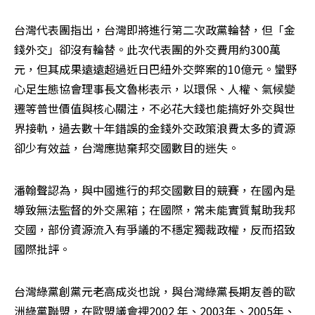
台灣代表團指出，台灣即將進行第二次政黨輪替，但「金
錢外交」卻沒有輪替。此次代表團的外交費用約300萬
元，但其成果遠遠超過近日巴紐外交弊案的10億元。蠻野
心足生態協會理事長文魯彬表示，以環保、人權、氣候變
遷等普世價值與核心關注，不必花大錢也能搞好外交與世
界接軌，過去數十年錯誤的金錢外交政策浪費太多的資源
卻少有效益，台灣應拋棄邦交國數目的迷失。
潘翰聲認為，與中國進行的邦交國數目的競賽，在國內是
導致無法監督的外交黑箱；在國際，常未能實質幫助我邦
交國，部份資源流入有爭議的不穩定獨裁政權，反而招致
國際批評。
台灣綠黨創黨元老高成炎也說，與台灣綠黨長期友善的歐
洲綠黨聯盟，在歐盟議會裡2002 年、2003年、2005年、