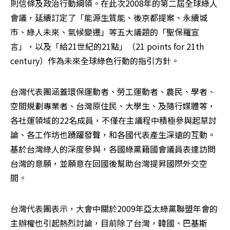
則信條及政治行動綱領。在此次2008年的第二屆全球綠人
會議，延續訂定了「能源生質能、後京都提案、永續城
市、綠人未來、氣候變遷」等五大議題的「聖保羅宣
言」，以及「給21世紀的21點」（21 points for 21th 
century）作為未來全球綠色行動的指引方針。
台灣代表團涵蓋環保運動者、勞工運動者、農民、學者、
空間規劃專業者、台灣原住民、大學生、及隨行媒體等，
各社運領域的22名成員，不僅在主議程中積極參與起草討
論、各工作坊也踴躍發聲，和各國代表產生深遠的互動。
基於台灣綠人的深度參與，各國綠黨籍國會議員表達訪問
台灣的意願，並願意在回國後幫助台灣提昇國際外交空
間。 
台灣代表團表示，大會中關於2009年亞太綠黨聯盟年會的
主辦權也引起熱烈討論，目前除了台灣，韓國、巴基斯